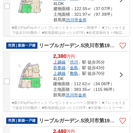
4LDK
建物面積：122.55㎡（37.07坪）
土地面積：321.97㎡（97.39坪）
群馬県
渋川市
金井
■夏のPayPayポイントプレゼントキャンペーン開催中！ ■フレッセイま
で徒歩10分圏内！ ■敷地面積はゆったり97坪♪ ■全居室南向き＋6帖以上
の広々間取り！ ○渋川北小学校まで1.5Kｍ ○渋...
リーブルガーデン.S渋川市第19金井ー③
売買 | 新築一戸建
2,380
万
円
上越線
「
渋川
」駅 徒歩35分
吾妻線
「
金島
」駅 徒歩43分
上越線
「
敷島
」駅 徒歩70分
4LDK
建物面積：112.62㎡（34.06坪）
土地面積：383.35㎡（115.96坪）
群馬県
渋川市
金井
■夏のPayPayポイントプレゼントキャンペーン開催中！ ■フレッセイま
で徒歩10分圏内！ ■敷地面積はゆったり115坪♪ ■大容量パントリーやラ
ンドリースペース付き！ ○渋川北小学校まで1.5...
リーブルガーデン.S渋川市第19金井ー②
売買 | 新築一戸建
2,480
万
円