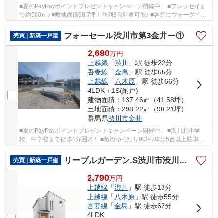
■夏のPayPayポイントプレゼントキャンペーン開催中！ ■フレッセイま
で約500ｍ♪ ■敷地面積68.7坪！並列3台駐車可能♪ ■各所にウォークイン
クローゼット充実の4LDK住宅！ ○渋川北小学校...
フォーセール渋川市第3金井ー①
売買 | 新築一戸建
2,680
万
円
上越線
「
渋川
」駅 徒歩22分
吾妻線
「
金島
」駅 徒歩55分
上越線
「
八木原
」駅 徒歩66分
4LDK＋1S(納戸)
建物面積：137.46㎡（41.58坪）
土地面積：298.22㎡（90.21坪）
群馬県
渋川市
金井
■夏のPayPayポイントプレゼントキャンペーン開催中！ ■渋川北小学
校、中学校まで徒歩4分圏内！ ■敷地ゆったり90坪♪車は5台以上駐車可
能！ ■ ○小学校までｍ ○中学校までｍ 住宅ローン...
リーブルガーデン.S渋川市渋川第5ー①
売買 | 新築一戸建
2,790
万
円
上越線
「
渋川
」駅 徒歩13分
上越線
「
八木原
」駅 徒歩55分
吾妻線
「
金島
」駅 徒歩62分
4LDK