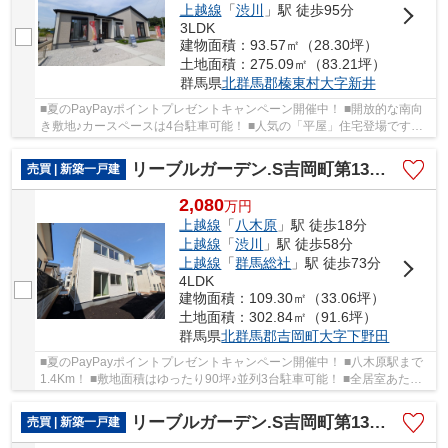
上越線
「
渋川
」駅 徒歩95分
3LDK
建物面積：93.57㎡（28.30坪）
土地面積：275.09㎡（83.21坪）
群馬県
北群馬郡榛東村
大字新井
■夏のPayPayポイントプレゼントキャンペーン開催中！ ■開放的な南向
き敷地♪カースペースは4台駐車可能！ ■人気の「平屋」住宅登場です！
■3LDK＋ランドリースペース付きの間取り！ ○...
リーブルガーデン.S吉岡町第13下野田ー②
売買 | 新築一戸建
2,080
万
円
上越線
「
八木原
」駅 徒歩18分
上越線
「
渋川
」駅 徒歩58分
上越線
「
群馬総社
」駅 徒歩73分
4LDK
建物面積：109.30㎡（33.06坪）
土地面積：302.84㎡（91.6坪）
群馬県
北群馬郡吉岡町
大字下野田
■夏のPayPayポイントプレゼントキャンペーン開催中！ ■八木原駅まで
1.4Km！ ■敷地面積はゆったり90坪♪並列3台駐車可能！ ■全居室あたた
かな南向き＋二面採光♪ ○明治小学校まで1.8Kｍ ...
リーブルガーデン.S吉岡町第13下野田ー①
売買 | 新築一戸建