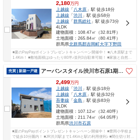
2,180
万
円
上越線
「
八木原
」駅 徒歩18分
上越線
「
渋川
」駅 徒歩58分
上越線
「
群馬総社
」駅 徒歩73分
4LDK
建物面積：108.47㎡（32.81坪）
土地面積：265.84㎡（80.41坪）
群馬県
北群馬郡吉岡町
大字下野田
■夏のPayPayポイントプレゼントキャンペーン開催中！ ■八木原駅まで
1.4Km！ ■敷地面積はゆったり80坪♪並列3台駐車可能！ ■家族と自然に
顔合わせできるリビングアクセス階段！ ○明治小...
アーバンスタイル渋川市石原1期ー②
売買 | 新築一戸建
2,499
万
円
上越線
「
渋川
」駅 徒歩18分
上越線
「
八木原
」駅 徒歩32分
吾妻線
「
金島
」駅 徒歩83分
3LDK
建物面積：107.12㎡（32.40坪）
土地面積：211.74㎡（64.05坪）
群馬県
渋川市
石原
■夏のPayPayポイントプレゼントキャンペーン開催中！ ■豊岡小学校ま
で徒歩10分圏内！ ■JR渋川駅まで1.4Kmと駅の利用便利♪ ■間仕切り対応