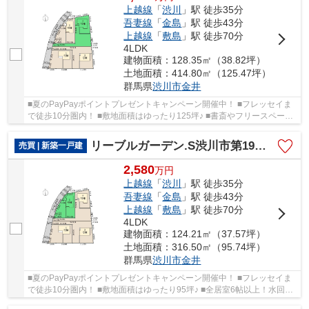
上越線
「
渋川
」駅 徒歩35分
吾妻線
「
金島
」駅 徒歩43分
上越線
「
敷島
」駅 徒歩70分
4LDK
建物面積：128.35㎡（38.82坪）
土地面積：414.80㎡（125.47坪）
群馬県
渋川市
金井
■夏のPayPayポイントプレゼントキャンペーン開催中！ ■フレッセイま
で徒歩10分圏内！ ■敷地面積はゆったり125坪♪ ■書斎やフリースペース
など用途多彩な納戸付き！ ○渋川北小学校まで1...
リーブルガーデン.S渋川市第19金井ー①
売買 | 新築一戸建
2,580
万
円
上越線
「
渋川
」駅 徒歩35分
吾妻線
「
金島
」駅 徒歩43分
上越線
「
敷島
」駅 徒歩70分
4LDK
建物面積：124.21㎡（37.57坪）
土地面積：316.50㎡（95.74坪）
群馬県
渋川市
金井
■夏のPayPayポイントプレゼントキャンペーン開催中！ ■フレッセイま
で徒歩10分圏内！ ■敷地面積はゆったり95坪♪ ■全居室6帖以上！水回り
最短距離のラクラク家事同線♪ ○渋川北小学校ま...