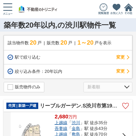
築年数20年以内,の渋川駅物件一覧
20
20
1～20
該当物件数
戸
販売数
戸
戸を表示
駅で絞り込む
変更
変更
絞り込み条件：
20年以内
販売物件のみ
リーブルガーデン.S渋川市第19金井ー④
売買 | 新築一戸建
2,680
万
円
上越線
「
渋川
」駅 徒歩35分
吾妻線
「
金島
」駅 徒歩43分
上越線
「
敷島
」駅 徒歩70分