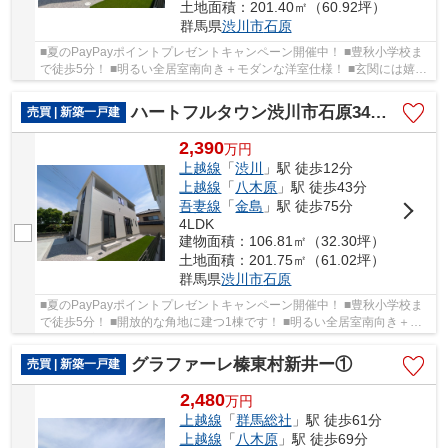
土地面積：201.40㎡（60.92坪）
群馬県
渋川市
石原
■夏のPayPayポイントプレゼントキャンペーン開催中！ ■豊秋小学校ま
で徒歩5分！ ■明るい全居室南向き＋モダンな洋室仕様！ ■玄関には嬉し
いシューズインクローク完備！ ○豊秋小学校ま...
ハートフルタウン渋川市石原34ーA
売買 | 新築一戸建
2,390
万
円
上越線
「
渋川
」駅 徒歩12分
上越線
「
八木原
」駅 徒歩43分
吾妻線
「
金島
」駅 徒歩75分
4LDK
建物面積：106.81㎡（32.30坪）
土地面積：201.75㎡（61.02坪）
群馬県
渋川市
石原
■夏のPayPayポイントプレゼントキャンペーン開催中！ ■豊秋小学校ま
で徒歩5分！ ■開放的な角地に建つ1棟です！ ■明るい全居室南向き＋モ
ダンな洋室仕様！ ○豊秋小学校まで440ｍ ○渋川...
グラファーレ榛東村新井ー①
売買 | 新築一戸建
2,480
万
円
上越線
「
群馬総社
」駅 徒歩61分
上越線
「
八木原
」駅 徒歩69分