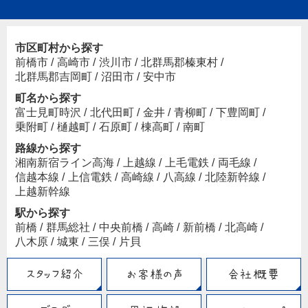
市区町村から探す
前橋市
/
高崎市
/
渋川市
/
北群馬郡榛東村
/
北群馬郡吉岡町
/
沼田市
/
安中市
町名から探す
富士見町時沢
/
北代田町
/
金井
/
青柳町
/
下豊岡町
/
乗附町
/
樋越町
/
石原町
/
棟高町
/
南町
路線から探す
湘南新宿ライン高海
/
上越線
/
上毛電鉄
/
両毛線
/
信越本線
/
上信電鉄
/
高崎線
/
八高線
/
北陸新幹線
/
上越新幹線
駅から探す
前橋
/
群馬総社
/
中央前橋
/
高崎
/
新前橋
/
北高崎
/
八木原
/
城東
/
三俣
/
片貝