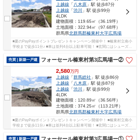
上越線
「
八木原
」駅 徒歩87分
上越線
「
渋川
」駅 徒歩99分
4LDK
建物面積：119.65㎡（36.19坪）
土地面積：322.94㎡（97.68坪）
群馬県
北群馬郡榛東村
大字広馬場
■夏のPayPayポイントプレゼントキャンペーン開催中！ ■榛東村立南小
学校まで徒歩11分♪ ■車は並列4台以上駐車可能！ ■玄関にはシューズイ
ンクローク完備！ ■全居室南向き＋Wウォークイ...
フォーセール榛東村第3広馬場ー②
売買 | 新築一戸建
2,580
万
円
上越線
「
群馬総社
」駅 徒歩86分
上越線
「
八木原
」駅 徒歩87分
上越線
「
渋川
」駅 徒歩99分
4LDK
建物面積：120.89㎡（36.56坪）
土地面積：374.25㎡（113.21坪）
群馬県
北群馬郡榛東村
大字広馬場
■夏のPayPayポイントプレゼントキャンペーン開催中！ ■榛東村立南小
学校まで徒歩11分♪ ■車は並列4台以上駐車可能！ ■玄関にはシューズイ
ンクローク完備！ ■全居室南向き＋2階6帖以上！...
フォーセール榛東村第3広馬場ー①
売買 | 新築一戸建