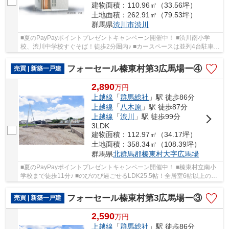
建物面積：110.96㎡（33.56坪）
土地面積：262.91㎡（79.53坪）
群馬県
渋川市
渋川
■夏のPayPayポイントプレゼントキャンペーン開催中！ ■渋川南小学
校、渋川中学校すぐそば！徒歩2分圏内♪ ■カースペースは並列4台駐車可
能！ ■リビングゆったり21帖！ ○渋川南小学校ま...
フォーセール榛東村第3広馬場ー④
売買 | 新築一戸建
2,890
万
円
上越線
「
群馬総社
」駅 徒歩86分
上越線
「
八木原
」駅 徒歩87分
上越線
「
渋川
」駅 徒歩99分
3LDK
建物面積：112.97㎡（34.17坪）
土地面積：358.34㎡（108.39坪）
群馬県
北群馬郡榛東村
大字広馬場
■夏のPayPayポイントプレゼントキャンペーン開催中！ ■榛東村立南小
学校まで徒歩11分♪ ■のびのび過ごせるLDK25.5帖！全居室6帖以上の間
取り！ ■人気の「平屋」住宅！太陽光パネル付き♪...
フォーセール榛東村第3広馬場ー③
売買 | 新築一戸建
2,590
万
円
上越線
「
群馬総社
」駅 徒歩86分