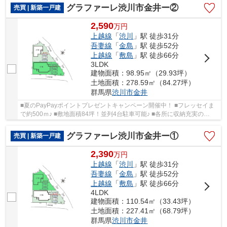
グラファーレ渋川市金井ー②
売買 | 新築一戸建
2,590
万
円
上越線
「
渋川
」駅 徒歩31分
吾妻線
「
金島
」駅 徒歩52分
上越線
「
敷島
」駅 徒歩66分
3LDK
建物面積：98.95㎡（29.93坪）
土地面積：278.59㎡（84.27坪）
群馬県
渋川市
金井
■夏のPayPayポイントプレゼントキャンペーン開催中！ ■フレッセイま
で約500ｍ♪ ■敷地面積84坪！並列4台駐車可能♪ ■各所に収納充実の
3LDK「平屋」住宅登場です！ ○渋川北小学校まで1.5...
グラファーレ渋川市金井ー①
売買 | 新築一戸建
2,390
万
円
上越線
「
渋川
」駅 徒歩31分
吾妻線
「
金島
」駅 徒歩52分
上越線
「
敷島
」駅 徒歩66分
4LDK
建物面積：110.54㎡（33.43坪）
土地面積：227.41㎡（68.79坪）
群馬県
渋川市
金井