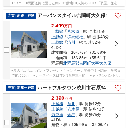
1.5Km！ ■両面道路に面した約70坪敷地♪ ■人気の3LDK「平屋」住宅登
場です！ ■太陽光パネル付き物件！ ○古巻小学校...
アーバンスタイル吉岡町大久保1期ー①
売買 | 新築一戸建
2,499
万
円
上越線
「
八木原
」駅 徒歩31分
上越線
「
群馬総社
」駅 徒歩48分
上越線
「
渋川
」駅 徒歩82分
4LDK
建物面積：104.75㎡（31.68坪）
土地面積：183.85㎡（55.61坪）
群馬県
北群馬郡吉岡町
大字大久保
■夏のPayPayポイントプレゼントキャンペーン開催中！ ■駒寄小学校ま
で徒歩10分！ ■カースペースは並列3台駐車可能！ ■キッチンパントリー
やユーティリティスペース付き！ ○駒寄小学校...
ハートフルタウン渋川市石原34ーB
売買 | 新築一戸建
2,390
万
円
上越線
「
渋川
」駅 徒歩12分
上越線
「
八木原
」駅 徒歩43分
吾妻線
「
金島
」駅 徒歩75分
4LDK
建物面積：105.99㎡（32.06坪）