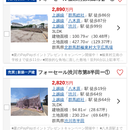
2,890
万
円
上越線
「
群馬総社
」駅 徒歩86分
上越線
「
八木原
」駅 徒歩87分
上越線
「
渋川
」駅 徒歩99分
3LDK
建物面積：100.79㎡（30.48坪）
土地面積：427.70㎡（129.37坪）
群馬県
北群馬郡榛東村
大字広馬場
■夏のPayPayポイントプレゼントキャンペーン開催中！ ■榛東村立南小
学校まで徒歩11分♪ ■開放的な角地に面した敷地！並列4台以上駐車可
能！ ■人気の「平屋」住宅！太陽光パネル付き♪ ○...
フォーセール渋川市第8半田ー①
売買 | 新築一戸建
2,820
万
円
上越線
「
八木原
」駅 徒歩19分
上越線
「
渋川
」駅 徒歩64分
上越線
「
群馬総社
」駅 徒歩64分
3LDK
建物面積：94.81㎡（28.67坪）
土地面積：230.23㎡（69.64坪）
群馬県
渋川市
半田
■夏のPayPayポイントプレゼントキャンペーン開催中！ ■八木原駅まで