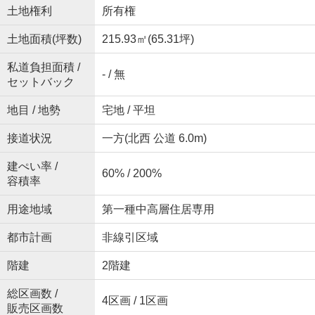
土地権利
所有権
土地面積(坪数)
215.93㎡(65.31坪)
私道負担面積 /
- / 無
セットバック
地目 / 地勢
宅地 / 平坦
接道状況
一方(北西 公道 6.0m)
建ぺい率 /
60% / 200%
容積率
用途地域
第一種中高層住居専用
都市計画
非線引区域
階建
2階建
総区画数 /
4区画 / 1区画
販売区画数