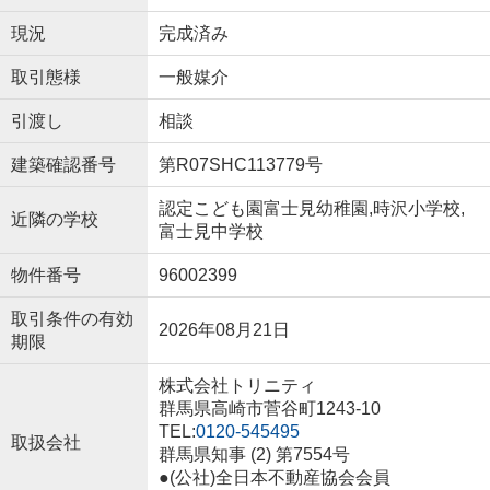
現況
完成済み
取引態様
一般媒介
引渡し
相談
建築確認番号
第R07SHC113779号
認定こども園富士見幼稚園,時沢小学校,
近隣の学校
富士見中学校
物件番号
96002399
取引条件の有効
2026年08月21日
期限
株式会社トリニティ
群馬県高崎市菅谷町1243-10
TEL:
0120-545495
取扱会社
群馬県知事 (2) 第7554号
●(公社)全日本不動産協会会員