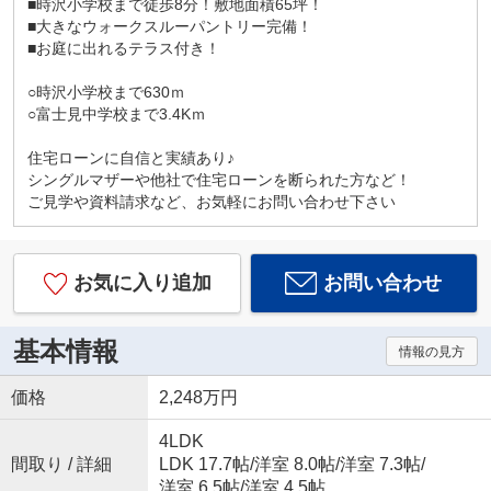
■時沢小学校まで徒歩8分！敷地面積65坪！
■大きなウォークスルーパントリー完備！
■お庭に出れるテラス付き！
○時沢小学校まで630ｍ
○富士見中学校まで3.4Kｍ
住宅ローンに自信と実績あり♪
シングルマザーや他社で住宅ローンを断られた方など！
ご見学や資料請求など、お気軽にお問い合わせ下さい
お気に入り追加
お問い合わせ
基本情報
情報の見方
価格
2,248万円
4LDK
間取り / 詳細
LDK 17.7帖
/
洋室 8.0帖
/
洋室 7.3帖
/
洋室 6.5帖
/
洋室 4.5帖