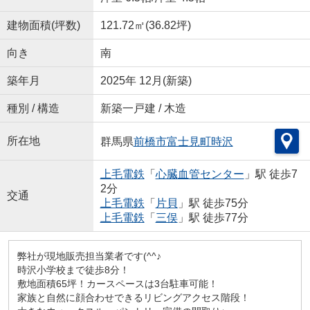
建物面積(坪数)
121.72㎡(36.82坪)
向き
南
築年月
2025年 12月(新築)
種別 / 構造
新築一戸建 / 木造
所在地
群馬県
前橋市
富士見町時沢
上毛電鉄
「
心臓血管センター
」駅 徒歩7
2分
交通
上毛電鉄
「
片貝
」駅 徒歩75分
上毛電鉄
「
三俣
」駅 徒歩77分
弊社が現地販売担当業者です(^^♪
時沢小学校まで徒歩8分！
敷地面積65坪！カースペースは3台駐車可能！
家族と自然に顔合わせできるリビングアクセス階段！