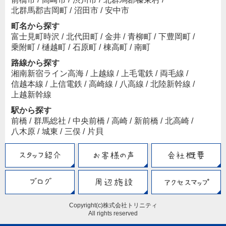
北群馬郡吉岡町
/
沼田市
/
安中市
町名から探す
富士見町時沢
/
北代田町
/
金井
/
青柳町
/
下豊岡町
/
乗附町
/
樋越町
/
石原町
/
棟高町
/
南町
路線から探す
湘南新宿ライン高海
/
上越線
/
上毛電鉄
/
両毛線
/
信越本線
/
上信電鉄
/
高崎線
/
八高線
/
北陸新幹線
/
上越新幹線
駅から探す
前橋
/
群馬総社
/
中央前橋
/
高崎
/
新前橋
/
北高崎
/
八木原
/
城東
/
三俣
/
片貝
Copyright(c)株式会社トリニティ
All rights reserved