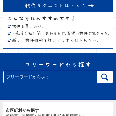
市区町村から探す
前橋市
/
高崎市
/
渋川市
/
北群馬郡榛東村
/