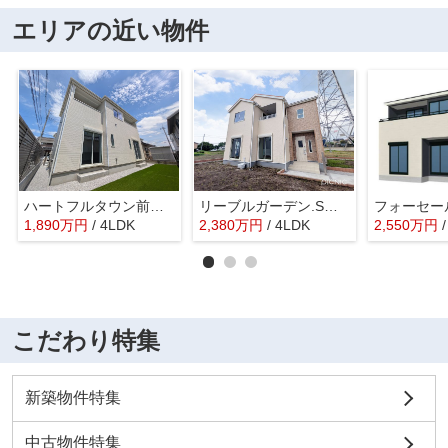
エリアの近い物件
ハートフルタウン前橋市北代田町78ー①
リーブルガーデン.S前橋市富士見町第12時沢ー①
1,890
万
円
/ 4LDK
2,380
万
円
/ 4LDK
2,550
万
円
こだわり特集
新築物件特集
中古物件特集