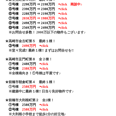
①号棟 2290万円 ⇒ 2198万円
⇦click
商談中♪
⑤号棟 2390万円 ⇒ 2300万円
⇦click
⑥号棟 2280万円 ⇒ 2190万円
⇦click
⑦号棟
2030万円 ⇒ 1980万円
⇦click
⑨号棟 2498万円 ⇒ 2410万円
⇦click
⑩号棟 2569万円 ⇒ 2490万円
⇦click
※お問合せ多数！ 2000万以下の物件もございます♪
★高崎市金古町第５ 最終１棟！
③号棟
2490万円
⇦click
※堂々完成‼ 最終１棟!! まずはお問合せを!!
★高崎市足門町第８ 全２棟！
①号棟 2480万円
⇦click
②号棟
2380万円
⇦click
※全棟南向き！①号棟は平屋です♪
★前橋市朝倉町第４ 最終１棟！
①号棟
2580万円
⇦click
※建築中に最終１棟!! 日当り良好物件です♪
★前橋市大利根町第２ 全2棟！
①号棟 2580万円
⇦click
②号棟
2580万円
⇦click
※大利根小学校まで徒歩2分の好立地♪