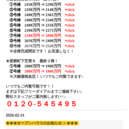
①号棟 2430万円 ⇒ 2290万円
⇦click
②号棟
2298万円 ⇒ 2148万円
⇦click
③号棟 2490万円 ⇒ 2365万円
⇦click
④号棟 2480万円 ⇒ 2348万円
⇦click
⑤号棟 2490万円 ⇒ 2350万円
⇦click
⑥号棟 2390万円 ⇒ 2275万円
⇦click
⑦号棟
2190万円 ⇒ 2090万円
⇦click
⑨号棟 2650万円 ⇒ 2498万円
⇦click
⑩号棟 2670万円 ⇒ 2520万円
⇦click
※全棟完成間近です！ お見逃しなく！
★箕郷町下芝第８ 最終２棟！
①号棟 2080万円 ⇒ 1980万円
⇦click
②号棟
2080万円 ⇒ 1980万円
⇦click
※大幅価格改定！ いつでもご内覧できます♪
いつでもご内覧可能です！！
まずは下記フリーダイアル
までご連絡下さい。
弊社スタッフがご案内致します(^^♪
０１２０‐５４５４９５
2026-02-14
★★★
オープンハウスのお知らせ ♬
★★★