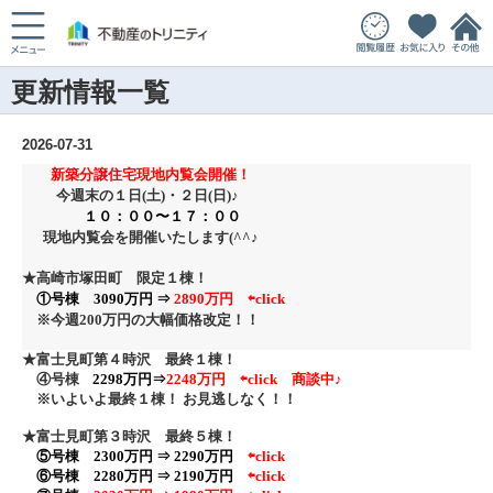
更新情報一覧
2026-07-31
新築分譲住宅現地内覧会開催！
今週末の１日(土)・２日
(日)♪
１０：００〜１７：００
現地内覧会を開催いたします(^^♪
★高崎市塚田町 限定１棟！
①号棟 3090万円 ⇒
28
90万円
⇦click
※今週200万円の大幅価格改定！
！
★富士見町第４時沢 最終１棟！
④号棟
2298万円⇒
2248万円 ⇦click
商談中♪
※いよいよ最終１棟！ お見逃しなく！！
★富士見町第３時沢 最終５棟！
⑤号棟 2300万円 ⇒ 2290万円
⇦click
⑥号棟 2280万円 ⇒ 2190万円
⇦click