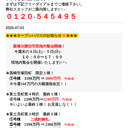
まずは下記フリーダイアル
までご連絡下さい。
弊社スタッフがご案内致します(^^♪
０１２０‐５４５４９５
2026-07-03
★★★
オープンハウスのお知らせ ♬
★★★
新築分譲住宅現地内覧会開催！
今週末の４日(土)・５日
(日)♪
１０：００〜１７：００
現地内覧会を開催いたします(^^♪
★高崎市塚田町 限定１棟！
①号棟 3190万円 ⇒
3090万円
⇦click
※今週100万円の大幅価格改定！
！
★富士見町第４時沢 最終１棟！
④号棟
2298万円⇒
2248万円 ⇦click
※いよいよ最終１棟！ お見逃しなく！！
★富士見町第３時沢 最終５棟！
①号棟
ご成約御礼♪
⑤号棟 2390万円 ⇒ 2300万円
⇦click