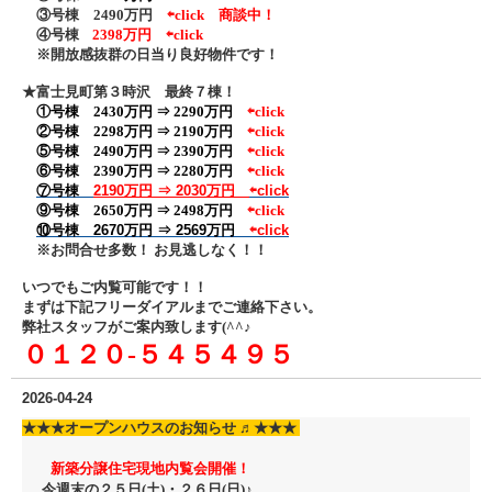
③号棟 2490万円
⇦click
商談中！
④号棟
2398万円 ⇦click
※開放感抜群の日当り良好物件です！
★富士見町第３時沢 最終７棟！
①号棟 2430万円 ⇒ 2290万円
⇦click
②号棟
2298万円 ⇒ 2190万円
⇦click
⑤号棟 2490万円 ⇒ 2390万円
⇦click
⑥号棟 2390万円 ⇒ 2280万円
⇦click
⑦号棟
2190万円 ⇒ 2030万円
⇦click
⑨号棟 2650万円 ⇒ 2498万円
⇦click
⑩号棟 2670万円 ⇒ 2569万円
⇦click
※お問合せ多数！ お見逃しなく！！
いつでもご内覧可能です！！
まずは下記フリーダイアル
までご連絡下さい。
弊社スタッフがご案内致します(^^♪
０１２０‐５４５４９５
2026-04-24
★★★
オープンハウスのお知らせ ♬
★★★
新築分譲住宅現地内覧会開催！
今週末の２５日(土)・２６日
(日)♪