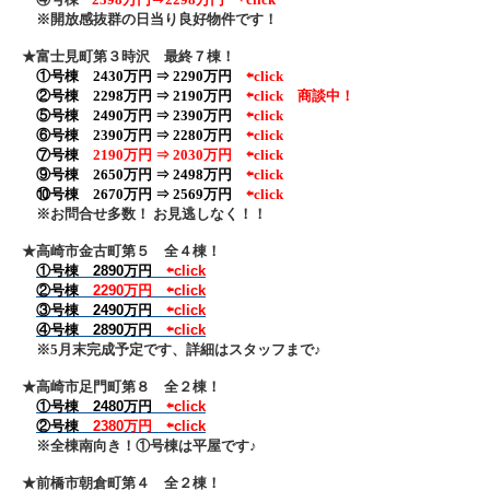
※開放感抜群の日当り良好物件です！
★富士見町第３時沢 最終７棟！
①号棟 2430万円 ⇒ 2290万円
⇦click
②号棟
2298万円 ⇒ 2190万円
⇦click
商談中！
⑤号棟 2490万円 ⇒ 2390万円
⇦click
⑥号棟 2390万円 ⇒ 2280万円
⇦click
⑦号棟
2190万円 ⇒ 2030万円
⇦click
⑨号棟 2650万円 ⇒ 2498万円
⇦click
⑩号棟 2670万円 ⇒ 2569万円
⇦click
※お問合せ多数！ お見逃しなく！！
★高崎市金古町第５ 全４棟！
①号棟 2890万円
⇦click
②号棟
2290万円
⇦click
③号棟 2490万円
⇦click
④号棟 2890万円
⇦click
※5月末完成予定です、詳細はスタッフまで♪
★高崎市足門町第８ 全２棟！
①号棟 2480万円
⇦click
②号棟
2380万円
⇦click
※全棟南向き！①号棟は平屋です♪
★前橋市朝倉町第４ 全２棟！