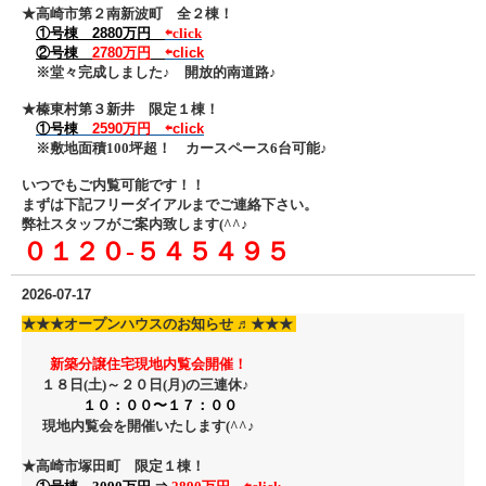
★高崎市第２南新波町 全２棟！
①号棟 2880万円
⇦click
②号棟
2780万円
⇦click
※堂々完成しました♪ 開放的南道路♪
★榛東村第３新井 限定１棟！
①号棟
2590万円
⇦click
※敷地面積100坪超！ カースペース6台可能♪
いつでもご内覧可能です！！
まずは下記フリーダイアル
までご連絡下さい。
弊社スタッフがご案内致します(^^♪
０１２０‐５４５４９５
2026-07-17
★★★
オープンハウスのお知らせ ♬
★★★
新築分譲住宅現地内覧会開催！
１８日(土)～２０日
(月)の三連休♪
１０：００〜１７：００
現地内覧会を開催いたします(^^♪
★高崎市塚田町 限定１棟！