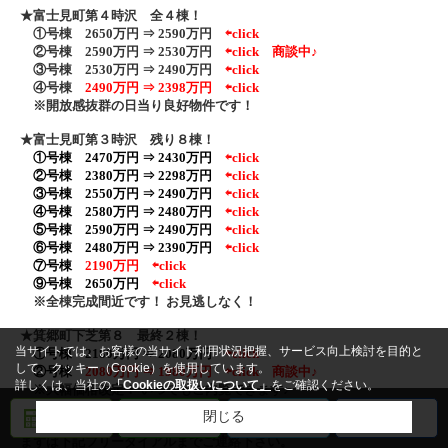
★富士見町第４時沢 全４棟！
①号棟 2650万円 ⇒ 2590万円
⇦click
②号棟 2590万円 ⇒ 2530万円
⇦click
商談中♪
③号棟 2530万円 ⇒ 2490万円
⇦click
④号棟
2490万円 ⇒ 2398万円 ⇦click
※開放感抜群の日当り良好物件です！
★富士見町第３時沢 残り８棟！
①号棟 2470万円 ⇒ 2430万円
⇦click
②号棟
2380万円 ⇒ 2298万円
⇦click
③号棟 2550万円 ⇒ 2490万円
⇦click
④号棟 2580万円 ⇒ 2480万円
⇦click
⑤号棟 2590万円 ⇒ 2490万円
⇦click
⑥号棟 2480万円 ⇒ 2390万円
⇦click
⑦号棟
2190万円
⇦click
⑨号棟 2650万円
⇦click
※全棟完成間近です！ お見逃しなく！
★箕郷町下芝第８ 最終２棟！
当サイトでは、お客様の当サイト利用状況把握、サービス向上検討を目的と
①号棟 2180万円 ⇒ 2080万円
⇦click
して、クッキー（Cookie）を使用しています。
②号棟
2080万円 ⇒ 1980万円
⇦click
商談中♪
詳しくは、当社の
「Cookieの取扱いについて」
をご確認ください。
※大幅価格改定！ いつでもご内覧できます♪
閉じる
売却査定
メール
電話
LINE
いつでもご内覧可能です！！
まずは下記フリーダイアル
までご連絡下さい。