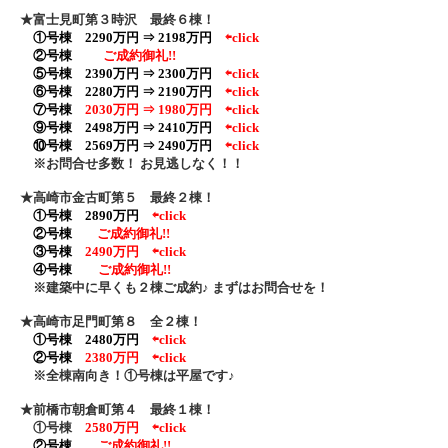
★富士見町第３時沢 最終６棟！
①号棟 2290万円 ⇒ 2198万円
⇦click
②号棟
ご成約御礼!!
⑤号棟 2390万円 ⇒ 2300万円
⇦click
⑥号棟 2280万円 ⇒ 2190万円
⇦click
⑦号棟
2030万円 ⇒ 1980万円
⇦click
⑨号棟 2498万円 ⇒ 2410万円
⇦click
⑩号棟 2569万円 ⇒ 2490万円
⇦click
※お問合せ多数！ お見逃しなく！！
★高崎市金古町第５ 最終２棟！
①号棟 2890万円
⇦click
②号棟
ご成約御礼!!
③号棟
2490万円
⇦click
④号棟
ご成約御礼!!
※建築中に早くも２棟ご成約♪ まずはお問合せを！
★高崎市足門町第８ 全２棟！
①号棟 2480万円
⇦click
②号棟
2380万円
⇦click
※全棟南向き！①号棟は平屋です♪
★前橋市朝倉町第４ 最終１棟！
①号棟
2580万円
⇦click
②号棟
ご成約御礼!!