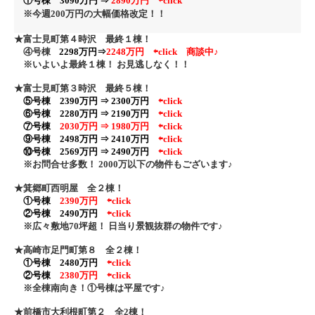
①号棟 3090万円 ⇒
28
90万円
⇦click
※今週200万円の大幅価格改定！
！
★富士見町第４時沢 最終１棟！
④号棟
2298万円⇒
2248万円 ⇦click
商談中♪
※いよいよ最終１棟！ お見逃しなく！！
★富士見町第３時沢 最終５棟！
⑤号棟 2390万円 ⇒ 2300万円
⇦click
⑥号棟 2280万円 ⇒ 2190万円
⇦click
⑦号棟
2030万円 ⇒ 1980万円
⇦click
⑨号棟 2498万円 ⇒ 2410万円
⇦click
⑩号棟 2569万円 ⇒ 2490万円
⇦click
※お問合せ多数！ 2000万以下の物件もございます♪
★箕郷町西明屋 全２棟！
①号棟
2390万円
⇦click
②号棟 2490万円
⇦click
※広々敷地70坪超！ 日当り景観抜群の物件です♪
★高崎市足門町第８ 全２棟！
①号棟 2480万円
⇦click
②号棟
2380万円
⇦click
※全棟南向き！①号棟は平屋です♪
★前橋市大利根町第２ 全2棟！