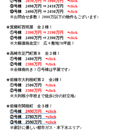
⑦号棟
2030万円 ⇒ 1980万円
⇦click
⑨号棟 2498万円 ⇒ 2410万円
⇦click
⑩号棟 2490万円 ⇒ 2450万円
⇦click
※お問合せ多数！ 2000万以下の物件もございます♪
★箕郷町西明屋 全２棟！
①号棟
2390万円 ⇒ 2190万円
⇦click
②号棟 2490万円 ⇒ 2390万円
⇦click
※大幅価格改定!! 広々敷地70坪超！
★高崎市足門町第８ 全２棟！
①号棟 2480万円
⇦click
②号棟
2380万円
⇦click
※全棟南向き！①号棟は平屋です♪
★前橋市大利根町第２ 全2棟！
①号棟 2580万円
⇦click
②号棟
2580万円
⇦click
※大利根小学校まで徒歩2分の好立地♪
★前橋市関根町 全３棟！
①号棟
2490万円
⇦click
②号棟 2780万円
⇦click
③号棟 2590万円
⇦click
※家計に優しい都市ガス・本下水エリア♪