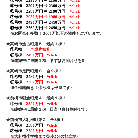
①号棟 2290万円 ⇒ 2198万円
⇦click
⑤号棟 2390万円 ⇒ 2300万円
⇦click
⑥号棟 2280万円 ⇒ 2190万円
⇦click
⑦号棟
2030万円 ⇒ 1980万円
⇦click
⑨号棟 2498万円 ⇒ 2410万円
⇦click
⑩号棟 2569万円 ⇒ 2490万円
⇦click
※お問合せ多数！ 2000万以下の物件もございます♪
★高崎市金古町第５ 最終１棟！
①号棟
ご成約御礼!!
③号棟
2490万円
⇦click
※建築中に最終１棟!! まずはお問合せを!!
★高崎市足門町第８ 全２棟！
①号棟 2480万円
⇦click
②号棟
2380万円
⇦click
※全棟南向き！①号棟は平屋です♪
★前橋市朝倉町第４ 最終１棟！
①号棟
2580万円
⇦click
※建築中に最終１棟!! 日当り良好物件です♪
★前橋市大利根町第２ 全2棟！
①号棟 2580万円
⇦click
②号棟
2580万円
⇦click
※大利根小学校まで徒歩2分の好立地♪