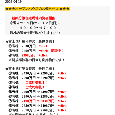
2026-04-19
★★★
オープンハウスのお知らせ ♬
★★★
新築分譲住宅現地内覧会開催！
今週末の１１日(土)・１２日
(日)♪
１０：００〜１７：００
現地内覧会を開催いたします(^^♪
★富士見町第４時沢 最終３棟！
②号棟
2530万円
⇦click
③号棟 2490万円
⇦click
商談中！
④号棟
2398万円 ⇦click
※開放感抜群の日当り良好物件です！
★富士見町第３時沢 最終７棟！
①号棟 2430万円 ⇒ 2290万円
⇦click
②号棟
2298万円 ⇒ 2190万円
⇦click
③号棟
ご成約御礼！！
④号棟
ご成約御礼！！
⑤号棟 2490万円 ⇒ 2390万円
⇦click
⑥号棟 2390万円 ⇒ 2280万円
⇦click
⑦号棟
2190万円 ⇒ 2030万円
⇦click
⑨号棟 2650万円 ⇒ 2498万円
⇦click
⑩号棟 2670万円 ⇒ 2569万円
⇦click
※お問合せ多数！ お見逃しなく！