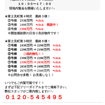
１０：００〜１７：００
現地内覧会を開催いたします(^^♪
★富士見町第４時沢 最終３棟！
②号棟
2530万円
⇦click
③号棟 2490万円
⇦click
商談中！
④号棟
2398万円 ⇦click
※開放感抜群の日当り良好物件です！
★富士見町第３時沢 最終６棟！
①号棟 2430万円 ⇒ 2290万円
⇦click
②号棟
2298万円 ⇒ 2190万円
⇦click
⑤号棟
ご成約御礼！！
⑥号棟 2390万円 ⇒ 2280万円
⇦click
⑦号棟
2190万円 ⇒ 2030万円
⇦click
⑨号棟 2650万円 ⇒ 2498万円
⇦click
⑩号棟 2670万円 ⇒ 2569万円
⇦click
※お問合せ多数！ お見逃しなく！
いつでもご内覧可能です！！
まずは下記フリーダイアル
までご連絡下さい。
弊社スタッフがご案内致します(^^♪
０１２０‐５４５４９５