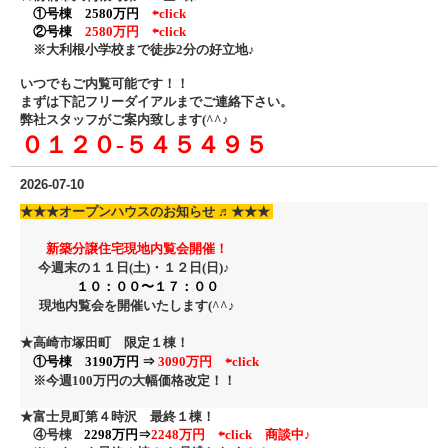
①号棟 2580万円
⇦click
②号棟
2580万円
⇦click
※大利根小学校まで徒歩2分の好立地♪
いつでもご内覧可能です！！
まずは下記フリーダイアル
までご連絡下さい。
弊社スタッフがご案内致します(^^♪
０１２０‐５４５４９５
2026-07-10
★★★
オープンハウスのお知らせ ♬
★★★
新築分譲住宅現地内覧会開催！
今週末の１１日(土)・１２日
(日)♪
１０：００〜１７：００
現地内覧会を開催いたします(^^♪
★高崎市塚田町 限定１棟！
①号棟 3190万円 ⇒
3090万円
⇦click
※今週100万円の大幅価格改定！
！
★富士見町第４時沢 最終１棟！
④号棟
2298万円⇒
2248万円 ⇦click
商談中♪