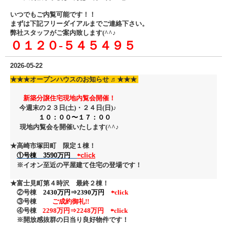
いつでもご内覧可能です！！
まずは下記フリーダイアル
までご連絡下さい。
弊社スタッフがご案内致します(^^♪
０１２０‐５４５４９５
2026-05-22
★★★
オープンハウスのお知らせ ♬
★★★
新築分譲住宅現地内覧会開催！
今週末の２３日(土)・２４日
(日)♪
１０：００〜１７：００
現地内覧会を開催いたします(^^♪
★高崎市塚田町 限定１棟！
①号棟 3590万円
⇦click
※
イオン至近の平屋建て住宅の登場です！
★富士見町第４時沢 最終２棟！
②号棟
2430万円⇒2390万円
⇦click
③号棟
ご成約御礼!!
④号棟
2298万円⇒2248万円 ⇦click
※開放感抜群の日当り良好物件です！