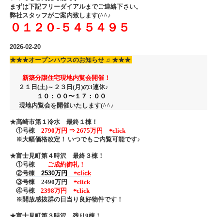
まずは下記フリーダイアル
までご連絡下さい。
弊社スタッフがご案内致します(^^♪
０１２０‐５４５４９５
2026-02-20
★★★
オープンハウスのお知らせ ♬
★★★
新築分譲住宅現地内覧会開催！
２１日(土)～２３日
(月)の3連休♪
１０：００〜１７：００
現地内覧会を開催いたします(^^♪
★高崎市第１冷水 最終１棟！
①号棟
2790万円 ⇒ 2675万円
⇦click
※大幅価格改定！ いつでもご内覧可能です♪
★富士見町第４時沢 最終３棟！
①号棟
ご成約御礼！
②号棟
2530万円
⇦click
③号棟 2490万円
⇦click
④号棟
2398万円 ⇦click
※開放感抜群の日当り良好物件です！
★富士見町第３時沢 残り9棟！