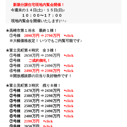
新築分譲住宅現地内覧会開催！
今週末の１４日(土)・１５日
(日)♪
１０：００〜１７：００
現地内覧会を開催いたします(^^♪
★高崎市第１冷水 最終１棟！
①号棟
2890万円 ⇒ 2790万円
⇦click
※大幅価格改定！ いつでもご内覧可能です♪
★富士見町第４時沢 全３棟！
①号棟 2650万円 ⇒ 2590万円
⇦click
②号棟
ご成約御礼！
③号棟 2530万円 ⇒ 2490万円
⇦click
④号棟
2490万円 ⇒ 2398万円 ⇦click
※開放感抜群の日当り良好物件です！
★富士見町第３時沢 残り８棟！
①号棟 2470万円 ⇒ 2430万円
⇦click
②号棟
2380万円 ⇒ 2298万円
⇦click
③号棟 2550万円 ⇒ 2490万円
⇦click
④号棟 2580万円 ⇒ 2480万円
⇦click
⑤号棟 2590万円 ⇒ 2490万円
⇦click
⑥号棟 2480万円 ⇒ 2390万円
⇦click
⑦号棟
2190万円
⇦click
⑨号棟 2650万円
⇦click