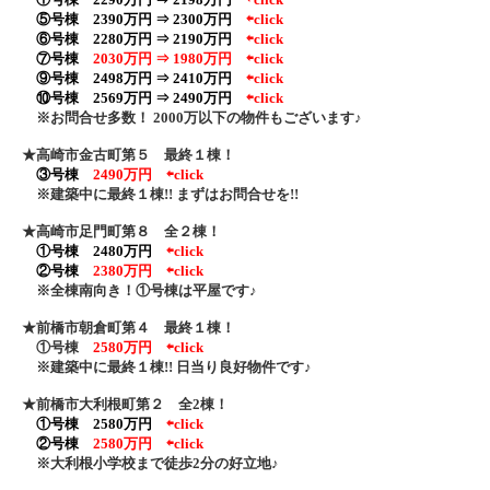
⑤号棟 2390万円 ⇒ 2300万円
⇦click
⑥号棟 2280万円 ⇒ 2190万円
⇦click
⑦号棟
2030万円 ⇒ 1980万円
⇦click
⑨号棟 2498万円 ⇒ 2410万円
⇦click
⑩号棟 2569万円 ⇒ 2490万円
⇦click
※お問合せ多数！ 2000万以下の物件もございます♪
★高崎市金古町第５ 最終１棟！
③号棟
2490万円
⇦click
※建築中に最終１棟!! まずはお問合せを!!
★高崎市足門町第８ 全２棟！
①号棟 2480万円
⇦click
②号棟
2380万円
⇦click
※全棟南向き！①号棟は平屋です♪
★前橋市朝倉町第４ 最終１棟！
①号棟
2580万円
⇦click
※建築中に最終１棟!! 日当り良好物件です♪
★前橋市大利根町第２ 全2棟！
①号棟 2580万円
⇦click
②号棟
2580万円
⇦click
※大利根小学校まで徒歩2分の好立地♪