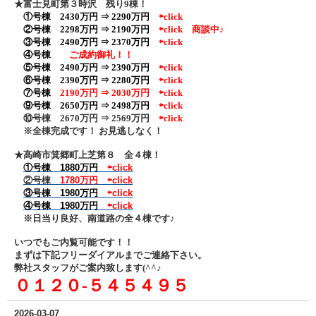
★富士見町第３時沢 残り9棟！
①号棟 2430万円 ⇒ 2290万円
⇦click
②号棟
2298万円 ⇒ 2190万円
⇦click
商談中♪
③号棟 2490万円 ⇒ 2370万円
⇦click
④号棟
ご成約御礼！！
⑤号棟 2490万円 ⇒ 2390万円
⇦click
⑥号棟 2390万円 ⇒ 2280万円
⇦click
⑦号棟
2190万円 ⇒ 2030万円
⇦click
⑨号棟 2650万円 ⇒ 2498万円
⇦click
⑩号棟 2670万円 ⇒ 2569万円
⇦click
※全棟完成です！ お見逃しなく！
★高崎市箕郷町上芝第８ 全４棟！
①号棟 1880万円
⇦click
②号棟
1780万円
⇦click
③号棟 1980万円
⇦click
④号棟 1980万円
⇦click
※日当り良好、南道路の全４棟です♪
いつでもご内覧可能です！！
まずは下記フリーダイアル
までご連絡下さい。
弊社スタッフがご案内致します(^^♪
０１２０‐５４５４９５
2026-03-07