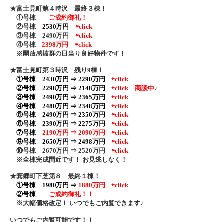
★富士見町第４時沢 最終３棟！
①号棟
ご成約御礼！
②号棟
2530万円
⇦click
③号棟 2490万円
⇦click
④号棟
2398万円 ⇦click
※開放感抜群の日当り良好物件です！
★富士見町第３時沢 残り9棟！
①号棟 2430万円 ⇒ 2290万円
⇦click
②号棟
2298万円 ⇒ 2148万円
⇦click
商談中♪
③号棟 2490万円 ⇒ 2365万円
⇦click
④号棟 2480万円 ⇒ 2348万円
⇦click
⑤号棟 2490万円 ⇒ 2350万円
⇦click
⑥号棟 2390万円 ⇒ 2275万円
⇦click
⑦号棟
2190万円 ⇒ 2090万円
⇦click
⑨号棟 2650万円 ⇒ 2498万円
⇦click
⑩号棟 2670万円 ⇒ 2520万円
⇦click
※全棟完成間近です！ お見逃しなく！
★箕郷町下芝第８ 最終１棟！
①号棟 1980万円 ⇒
1880万円
⇦click
②号棟
ご成約御礼！！
※大幅価格改定！ いつでもご内覧できます♪
いつでもご内覧可能です！！