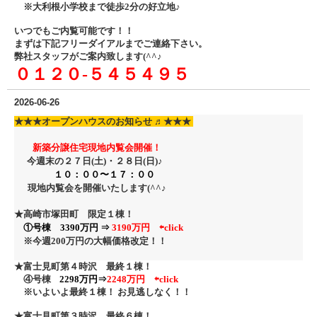
※大利根小学校まで徒歩2分の好立地♪
いつでもご内覧可能です！！
まずは下記フリーダイアル
までご連絡下さい。
弊社スタッフがご案内致します(^^♪
０１２０‐５４５４９５
2026-06-26
★★★
オープンハウスのお知らせ ♬
★★★
新築分譲住宅現地内覧会開催！
今週末の２７日(土)・２８日
(日)♪
１０：００〜１７：００
現地内覧会を開催いたします(^^♪
★高崎市塚田町 限定１棟！
①号棟 3390万円 ⇒
3190万円
⇦click
※今週200万円の大幅価格改定！
！
★富士見町第４時沢 最終１棟！
④号棟
2298万円⇒
2248万円 ⇦click
※いよいよ最終１棟！ お見逃しなく！！
★富士見町第３時沢 最終６棟！