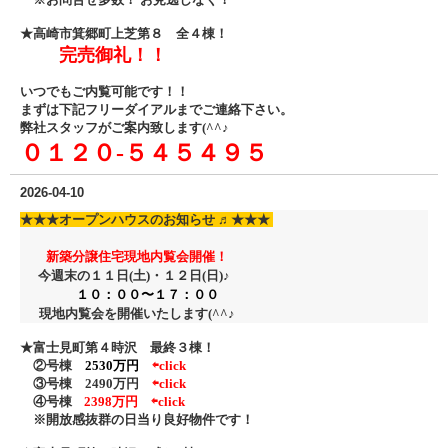
★高崎市箕郷町上芝第８ 全４棟！
完売御礼！！
いつでもご内覧可能です！！
まずは下記フリーダイアル
までご連絡下さい。
弊社スタッフがご案内致します(^^♪
０１２０‐５４５４９５
2026-04-10
★★★
オープンハウスのお知らせ ♬
★★★
新築分譲住宅現地内覧会開催！
今週末の１１日(土)・１２日
(日)♪
１０：００〜１７：００
現地内覧会を開催いたします(^^♪
★富士見町第４時沢 最終３棟！
②号棟
2530万円
⇦click
③号棟 2490万円
⇦click
④号棟
2398万円 ⇦click
※開放感抜群の日当り良好物件です！