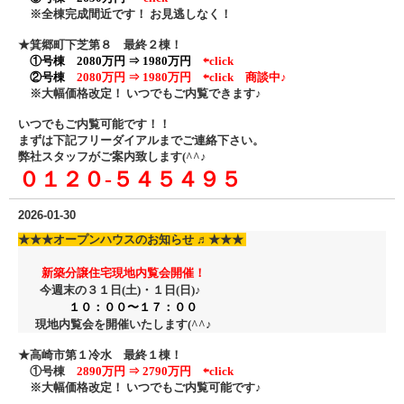
※全棟完成間近です！ お見逃しなく！
★箕郷町下芝第８ 最終２棟！
①号棟 2080万円 ⇒ 1980万円
⇦click
②号棟
2080万円 ⇒ 1980万円
⇦click
商談中♪
※大幅価格改定！ いつでもご内覧できます♪
いつでもご内覧可能です！！
まずは下記フリーダイアル
までご連絡下さい。
弊社スタッフがご案内致します(^^♪
０１２０‐５４５４９５
2026-01-30
★★★
オープンハウスのお知らせ ♬
★★★
新築分譲住宅現地内覧会開催！
今週末の３１日(土)・１日
(日)♪
１０：００〜１７：００
現地内覧会を開催いたします(^^♪
★高崎市第１冷水 最終１棟！
①号棟
2890万円 ⇒ 2790万円
⇦click
※大幅価格改定！ いつでもご内覧可能です♪