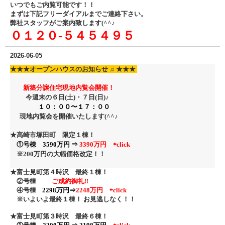
いつでもご内覧可能です！！
まずは下記フリーダイアル
までご連絡下さい。
弊社スタッフがご案内致します(^^♪
０１２０‐５４５４９５
2026-06-05
★★★
オープンハウスのお知らせ ♬
★★★
新築分譲住宅現地内覧会開催！
今週末の６日(土)・７日
(日)♪
１０：００〜１７：００
現地内覧会を開催いたします(^^♪
★高崎市塚田町 限定１棟！
①号棟 3590万円 ⇒
3390万円
⇦click
※200万円の大幅価格改定！
！
★富士見町第４時沢 最終１棟！
②
号棟
ご成約御礼!!
④号棟
2298万円⇒
2248万円 ⇦click
※いよいよ最終１棟！ お見逃しなく！！
★富士見町第３時沢 最終６棟！