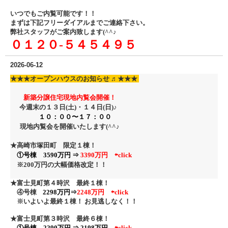
いつでもご内覧可能です！！
まずは下記フリーダイアル
までご連絡下さい。
弊社スタッフがご案内致します(^^♪
０１２０‐５４５４９５
2026-06-12
★★★
オープンハウスのお知らせ ♬
★★★
新築分譲住宅現地内覧会開催！
今週末の１３日(土)・１４日
(日)♪
１０：００〜１７：００
現地内覧会を開催いたします(^^♪
★高崎市塚田町 限定１棟！
①号棟 3590万円 ⇒
3390万円
⇦click
※200万円の大幅価格改定！
！
★富士見町第４時沢 最終１棟！
④号棟
2298万円⇒
2248万円 ⇦click
※いよいよ最終１棟！ お見逃しなく！！
★富士見町第３時沢 最終６棟！
①号棟 2290万円 ⇒ 2198万円
⇦click