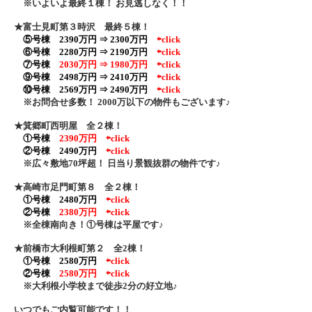
※いよいよ最終１棟！ お見逃しなく！！
★富士見町第３時沢 最終５棟！
⑤号棟 2390万円 ⇒ 2300万円
⇦click
⑥号棟 2280万円 ⇒ 2190万円
⇦click
⑦号棟
2030万円 ⇒ 1980万円
⇦click
⑨号棟 2498万円 ⇒ 2410万円
⇦click
⑩号棟 2569万円 ⇒ 2490万円
⇦click
※お問合せ多数！ 2000万以下の物件もございます♪
★箕郷町西明屋 全２棟！
①号棟
2390万円
⇦click
②号棟 2490万円
⇦click
※広々敷地70坪超！ 日当り景観抜群の物件です♪
★高崎市足門町第８ 全２棟！
①号棟 2480万円
⇦click
②号棟
2380万円
⇦click
※全棟南向き！①号棟は平屋です♪
★前橋市大利根町第２ 全2棟！
①号棟 2580万円
⇦click
②号棟
2580万円
⇦click
※大利根小学校まで徒歩2分の好立地♪
いつでもご内覧可能です！！