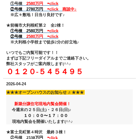
①号棟
2580万円
⇦click
②号棟 2780万円
⇦click
商談中♪
※広々敷地！日当り良好です♪
★前橋市大利根町第２ 全2棟！
①号棟 2580万円
⇦click
②号棟
2580万円
⇦click
※大利根小学校まで徒歩2分の好立地♪
いつでもご内覧可能です！！
まずは下記フリーダイアル
までご連絡下さい。
弊社スタッフがご案内致します(^^♪
０１２０‐５４５４９５
2026-04-24
★★★
オープンハウスのお知らせ ♬
★★★
新築分譲住宅現地内覧会開催！
今週末の２５日(土)・２６日
(日)♪
１０：００〜１７：００
現地内覧会を開催いたします(^^♪
★富士見町第４時沢 最終３棟！
②号棟
2530万円
⇦click