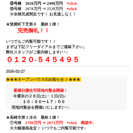
⑨号棟 2650万円 ⇒ 2498万円
⇦click
⑩号棟 2670万円 ⇒ 2520万円
⇦click
※全棟完成間近です！ お見逃しなく！
★箕郷町下芝第８ 最終１棟！
完売御礼！！
いつでもご内覧可能です！！
まずは下記フリーダイアル
までご連絡下さい。
弊社スタッフがご案内致します(^^♪
０１２０‐５４５４９５
2026-02-27
★★★
オープンハウスのお知らせ ♬
★★★
新築分譲住宅現地内覧会開催！
今週末の２８日(土)・１日
(日)♪
１０：００〜１７：００
現地内覧会を開催いたします(^^♪
★高崎市第１冷水 最終１棟！
①号棟
2790万円 ⇒ 2675万円
⇦click
商談中♪
※大幅価格改定！ いつでもご内覧可能です♪