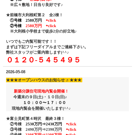
※広々敷地！日当り良好です♪
★前橋市大利根町第２ 全2棟！
①号棟 2580万円
⇦click
②号棟
2580万円
⇦click
※大利根小学校まで徒歩2分の好立地♪
いつでもご内覧可能です！！
まずは下記フリーダイアル
までご連絡下さい。
弊社スタッフがご案内致します(^^♪
０１２０‐５４５４９５
2026-05-08
★★★
オープンハウスのお知らせ ♬
★★★
新築分譲住宅現地内覧会開催！
今週末の９日(土)・１０日
(日)♪
１０：００〜１７：００
現地内覧会を開催いたします(^^♪
★富士見町第４時沢 最終３棟！
②号棟
2530万円⇒2430万円
⇦click
③号棟 2490万円⇒2390万円
⇦click
④号棟
2398万円⇒2298万円 ⇦click