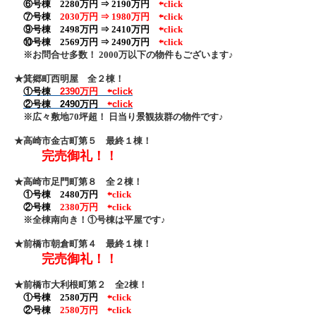
⑥号棟 2280万円 ⇒ 2190万円
⇦click
⑦号棟
2030万円 ⇒ 1980万円
⇦click
⑨号棟 2498万円 ⇒ 2410万円
⇦click
⑩号棟 2569万円 ⇒ 2490万円
⇦click
※お問合せ多数！ 2000万以下の物件もございます♪
★箕郷町西明屋 全２棟！
①号棟
2390万円
⇦click
②号棟 2490万円
⇦click
※広々敷地70坪超！ 日当り景観抜群の物件です♪
★高崎市金古町第５ 最終１棟！
完売御礼！！
★高崎市足門町第８ 全２棟！
①号棟 2480万円
⇦click
②号棟
2380万円
⇦click
※全棟南向き！①号棟は平屋です♪
★前橋市朝倉町第４ 最終１棟！
完売御礼！！
★前橋市大利根町第２ 全2棟！
①号棟 2580万円
⇦click
②号棟
2580万円
⇦click