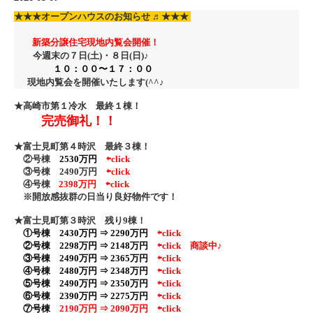
★★★
オープンハウスのお知らせ ♬
★★★
新築分譲住宅現地内覧会開催！
今週末の７日(土)・８日
(日)♪
１０：００〜１７：００
現地内覧会を開催いたします(^^♪
★高崎市第１冷水 最終１棟！
完売御礼！！
★富士見町第４時沢 最終３棟！
②号棟
2530万円
⇦click
③号棟 2490万円
⇦click
④号棟
2398万円 ⇦click
※開放感抜群の日当り良好物件です！
★富士見町第３時沢 残り9棟！
①号棟 2430万円 ⇒ 2290万円
⇦click
②号棟
2298万円 ⇒ 2148万円
⇦click
商談中♪
③号棟 2490万円 ⇒ 2365万円
⇦click
④号棟 2480万円 ⇒ 2348万円
⇦click
⑤号棟 2490万円 ⇒ 2350万円
⇦click
⑥号棟 2390万円 ⇒ 2275万円
⇦click
⑦号棟
2190万円 ⇒ 2090万円
⇦click