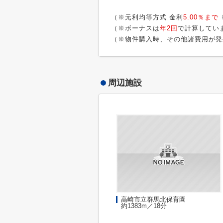
（※元利均等方式 金利
5.00％まで
（※ボーナスは
年2回
で計算してい
（※物件購入時、その他諸費用が発
周辺施設
高崎市立群馬北保育園
約1383m／18分