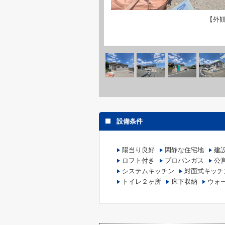
【外
設備条件
陽当り良好
閑静な住宅地
建
ロフト付き
プロパンガス
公
システムキッチン
対面式キッチ
トイレ２ヶ所
床下収納
ウォ