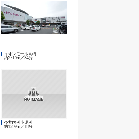
イオンモール高崎
約2710m／34分
今井内科小児科
約1399m／18分