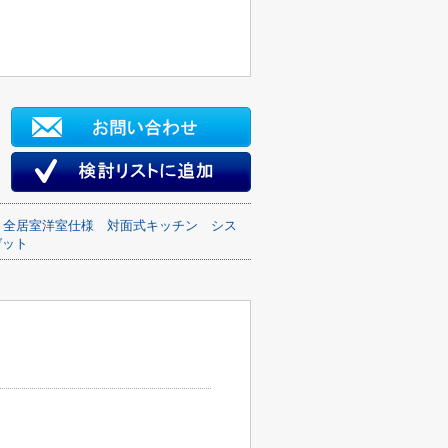
全居室洋室仕様
対面式キッチン
シス
ゼット