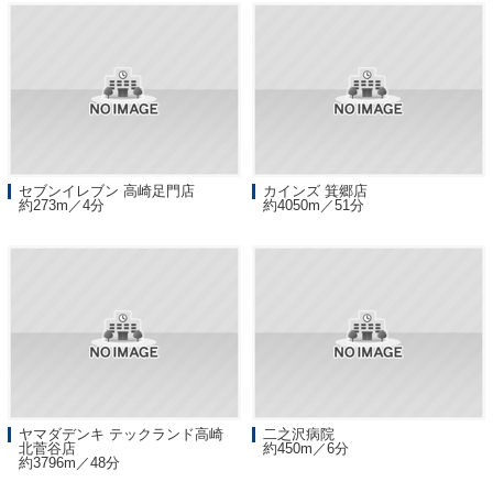
セブンイレブン 高崎足門店
カインズ 箕郷店
約273m／4分
約4050m／51分
ヤマダデンキ テックランド高崎
二之沢病院
北菅谷店
約450m／6分
約3796m／48分