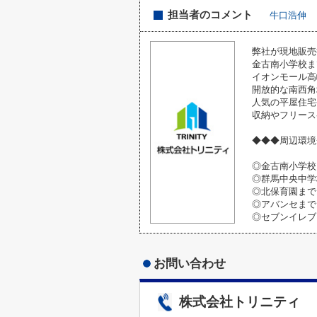
担当者のコメント
牛口浩伸
弊社が現地販売担
金古南小学校ま
イオンモール高
開放的な南西角
人気の平屋住宅
収納やフリース
◆◆◆周辺環境
◎金古南小学校
◎群馬中央中学校
◎北保育園まで1
◎アバンセまで1
◎セブンイレブ
お問い合わせ
株式会社トリニティ