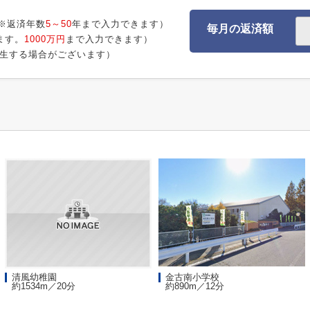
※返済年数
5～50
年まで入力できます）
毎月の返済額
ます。
1000万円
まで入力できます）
生する場合がございます）
清風幼稚園
金古南小学校
約1534m／20分
約890m／12分