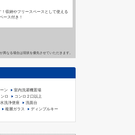
す！収納やフリースペースとして使える
ペース付き！
が異なる場合は現状を優先させていただきます。
ーン
室内洗濯機置場
コンロ
コンロ２口以上
水洗浄便座
洗面台
複層ガラス
ディンプルキー