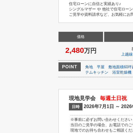
住宅ローンに自信と実績あり♪
シングルマザー や 他社で住宅ロー
ご見学や資料請求など、お気軽にお問い
価格
2,480
万円
上越線
POINT
角地
平屋
敷地面積60坪
テムキッチン
浴室乾燥機
現地見学会
毎週土日祝
2026年7月1日 ～ 202
日時
※事前に必ずお問い合わせください
当日のご見学の場合、お電話でのご
現地でのお待ち合わせもご相談くだ