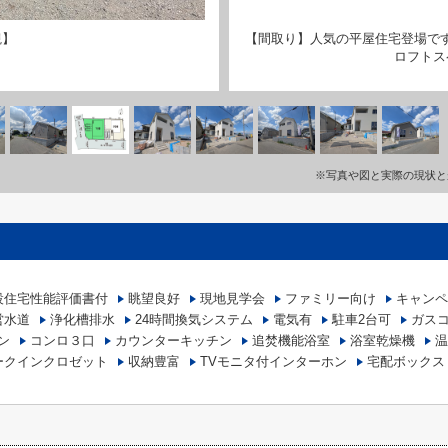
観】
【間取り】人気の平屋住宅登場で
ロフトス
※写真や図と実際の現状と
設住宅性能評価書付
眺望良好
現地見学会
ファミリー向け
キャンペ
営水道
浄化槽排水
24時間換気システム
電気有
駐車2台可
ガス
ン
コンロ３口
カウンターキッチン
追焚機能浴室
浴室乾燥機
温
ークインクロゼット
収納豊富
TVモニタ付インターホン
宅配ボックス