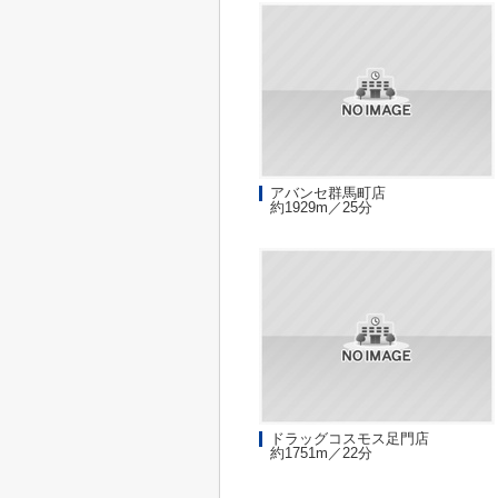
アバンセ群馬町店
約1929m／25分
ドラッグコスモス足門店
約1751m／22分