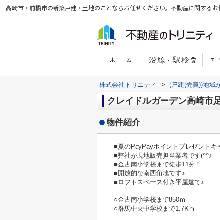
高崎市・前橋市の新築戸建・土地のことならお任せください。不動産に関するお
株式会社トリニティ
>
(戸建(売買))地
クレイドルガーデン高崎市足
物件紹介
■夏のPayPayポイントプレゼント
■弊社が現地販売担当業者です(^^♪
■金古南小学校まで徒歩11分！
■開放的な南西角地です♪
■ロフトスペース付き平屋建て♪
○金古南小学校まで850ｍ
○群馬中央中学校まで1.7Kｍ