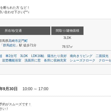
ンを断られた方 など！
合わせ下さい(^^♪
所在地/交通
間取り/建物面積
3LDK
群馬県
高崎市
足門町
「
群馬総社
」駅 徒歩71分
78.57㎡
超
車2台可
3LDK
LDK16帖
陽当たり良好
南向きリビング
二面採光
追焚機能浴室
洗面所に窓
各所に収納充実
シューズクローク
クロー
6年9月30日
10:00 ～ 17:00
予約がスムーズです！
さい！