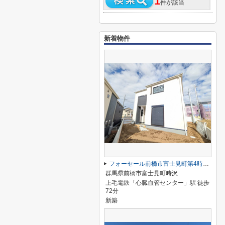
1
件が該当
新着物件
フォーセール前橋市富士見町第4時沢ー④
群馬県前橋市富士見町時沢
上毛電鉄「心臓血管センター」駅 徒歩
72分
新築