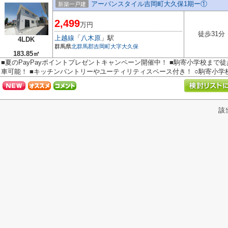
アーバンスタイル吉岡町大久保1期ー①
新築一戸建
2,499
万円
徒歩31分
上越線
「
八木原
」駅
4LDK
群馬県
北群馬郡吉岡町
大字大久保
183.85㎡
■夏のPayPayポイントプレゼントキャンペーン開催中！ ■駒寄小学校まで徒
車可能！ ■キッチンパントリーやユーティリティスペース付き！ ○駒寄小学校.
該