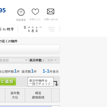
95
の近くの物件
表示件数：
1
1
1-1
当公開件数
件 販売数
件
件表示
表示中物件を
一括でチェック
築年数
構造
方位
建物面積