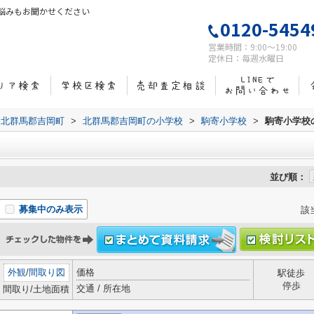
悩みもお聞かせください
0120-5454
営業時間：9:00～19:00
定休日：毎週水曜日
北群馬郡吉岡町
>
北群馬郡吉岡町の小学校
>
駒寄小学校
>
駒寄小学校
並び順：
募集中のみ表示
該
外観
/
間取り図
価格
駅徒歩
停歩
交通 / 所在地
間取り/土地面積