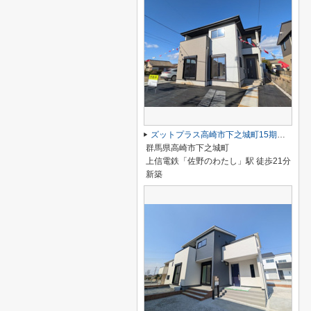
ズットプラス高崎市下之城町15期ー④
群馬県高崎市下之城町
上信電鉄「佐野のわたし」駅 徒歩21分
新築