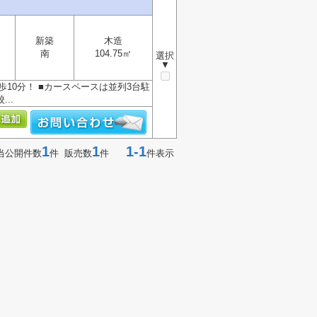
新築
木造
南
104.75㎡
選択
▼
歩10分！ ■カースペースは並列3台駐
..
1
1
1-1
当公開件数
件 販売数
件
件表示