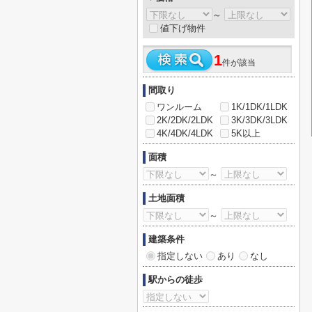
～
値下げ物件
1
件が該当
間取り
ワンルーム
1K/1DK/1LDK
2K/2DK/2LDK
3K/3DK/3LDK
4K/4DK/4LDK
5K以上
面積
～
土地面積
～
建築条件
指定しない
あり
なし
駅からの徒歩