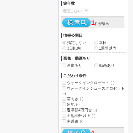
築年数
1
件が該当
情報公開日
指定しない
本日
3日以内
1週間以内
画像・動画あり
画像あり
動画あり
こだわり条件
ウォークインクロゼット
(-)
ウォークインシューズクロゼット
(-)
南向き
(-)
角地
(-)
返済額4万円台
(-)
土地80坪以上
(-)
南道路
(-)