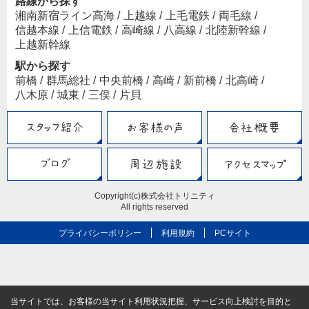
路線から探す
湘南新宿ライン高海
/
上越線
/
上毛電鉄
/
両毛線
/
信越本線
/
上信電鉄
/
高崎線
/
八高線
/
北陸新幹線
/
上越新幹線
駅から探す
前橋
/
群馬総社
/
中央前橋
/
高崎
/
新前橋
/
北高崎
/
八木原
/
城東
/
三俣
/
片貝
Copyright(c)株式会社トリニティ
All rights reserved
プライバシーポリシー
利用規約
PCサイト
当サイトでは、お客様の当サイト利用状況把握、サービス向上検討を目的と