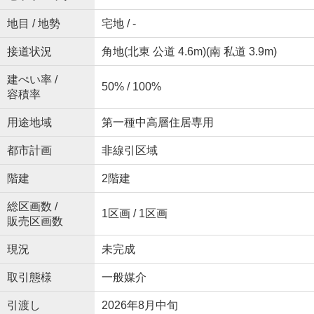
地目 / 地勢
宅地 / -
接道状況
角地(北東 公道 4.6m)(南 私道 3.9m)
建ぺい率 /
50% / 100%
容積率
用途地域
第一種中高層住居専用
都市計画
非線引区域
階建
2階建
総区画数 /
1区画 / 1区画
販売区画数
現況
未完成
取引態様
一般媒介
引渡し
2026年8月中旬