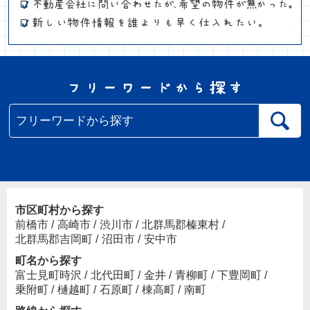
市区町村から探す
前橋市
/
高崎市
/
渋川市
/
北群馬郡榛東村
/
北群馬郡吉岡町
/
沼田市
/
安中市
町名から探す
富士見町時沢
/
北代田町
/
金井
/
青柳町
/
下豊岡町
/
乗附町
/
樋越町
/
石原町
/
棟高町
/
南町