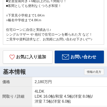
■全居室南向き＋6帖以上の広々間取り！
■客間としても便利なくつろぎ和室！
○下里見小学校まで1.6Kｍ
○榛名中学校まで4.8Kｍ
住宅ローンに自信と実績あり♪
シングルマザー や 他社で住宅ローンを断られた方 など！
ご見学や資料請求など、お気軽にお問い合わせ下さい(^^♪
お気に入り追加
お問い合わせ
基本情報
情報の見方
価格
2,180万円
4LDK
間取り / 詳細
LDK 16.0帖
/
和室 4.5帖
/
洋室 8.0帖
/
洋室 7.5帖
/
洋室 6.0帖