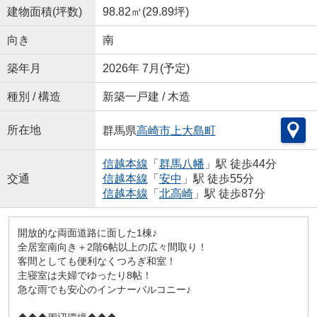
建物面積(坪数)
98.82㎡(29.89坪)
向き
南
築年月
2026年 7月(予定)
種別 / 構造
新築一戸建 / 木造
所在地
群馬県
高崎市
上大島町
信越本線
「
群馬八幡
」駅 徒歩44分
交通
信越本線
「
安中
」駅 徒歩55分
信越本線
「
北高崎
」駅 徒歩87分
開放的な両面道路に面した1棟♪
全居室南向き＋2階6帖以上の広々間取り！
客間としても便利なくつろぎ和室！
主寝室は夫婦でゆったり8帖！
急な雨でも安心のインナーバルコニー♪