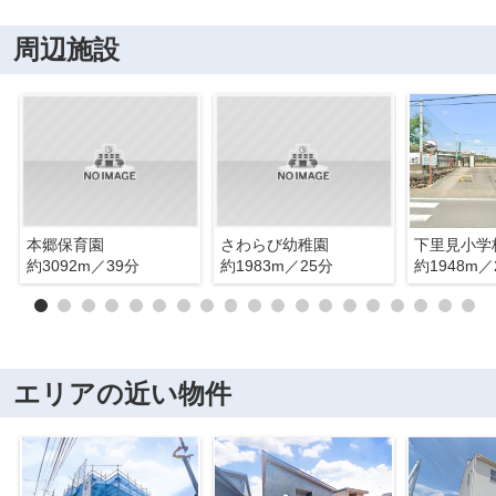
周辺施設
本郷保育園
さわらび幼稚園
下里見小学
約3092m／39分
約1983m／25分
約1948m／
エリアの近い物件