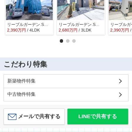
リーブルガーデン.S高崎市金古町第11ー①
リーブルガーデン.S高崎市塚田町ー①
2,390
万
円
/ 4LDK
2,680
万
円
/ 3LDK
2,390
万
円
こだわり特集
新築物件特集
中古物件特集
メールで共有する
LINEで共有する