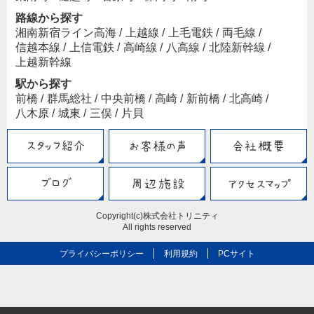
路線から探す
湘南新宿ライン高海
/
上越線
/
上毛電鉄
/
両毛線
/
信越本線
/
上信電鉄
/
高崎線
/
八高線
/
北陸新幹線
/
上越新幹線
駅から探す
前橋
/
群馬総社
/
中央前橋
/
高崎
/
新前橋
/
北高崎
/
八木原
/
城東
/
三俣
/
片貝
Copyright(c)株式会社トリニティ
All rights reserved
プライバシーポリシー
利用規約
PCサイト