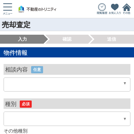
売却査定
入力
確認
送信
物件情報
相談内容
任意
種別
必須
その他種別