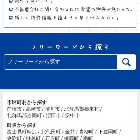
市区町村から探す
前橋市
/
高崎市
/
渋川市
/
北群馬郡榛東村
/
北群馬郡吉岡町
/
沼田市
/
安中市
町名から探す
富士見町時沢
/
北代田町
/
金井
/
青柳町
/
下豊岡町
/
乗附町
/
樋越町
/
石原町
/
棟高町
/
南町