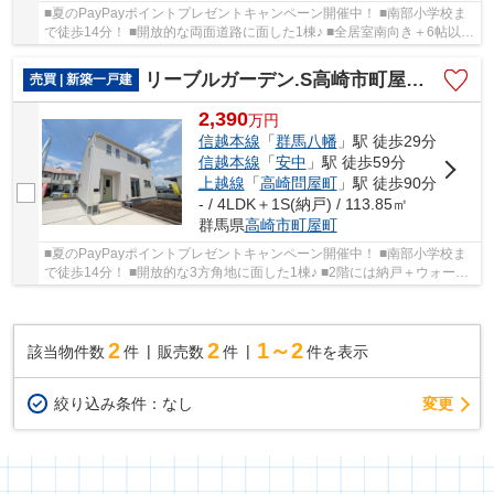
■夏のPayPayポイントプレゼントキャンペーン開催中！ ■南部小学校ま
で徒歩14分！ ■開放的な両面道路に面した1棟♪ ■全居室南向き＋6帖以上
ののびのび間取り！ ○南部小学校まで1Kｍ ○八...
リーブルガーデン.S高崎市町屋町第2ー①
売買 | 新築一戸建
2,390
万
円
信越本線
「
群馬八幡
」駅 徒歩29分
信越本線
「
安中
」駅 徒歩59分
上越線
「
高崎問屋町
」駅 徒歩90分
- / 4LDK＋1S(納戸) / 113.85㎡
群馬県
高崎市
町屋町
■夏のPayPayポイントプレゼントキャンペーン開催中！ ■南部小学校ま
で徒歩14分！ ■開放的な3方角地に面した1棟♪ ■2階には納戸＋ウォーク
インクローゼット付き！ ○南部小学校まで1.1K...
2
2
1～2
該当物件数
件
販売数
件
件を表示
変更
絞り込み条件：
なし