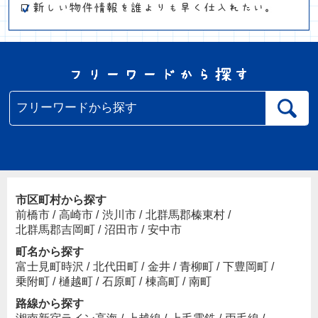
市区町村から探す
前橋市
/
高崎市
/
渋川市
/
北群馬郡榛東村
/
北群馬郡吉岡町
/
沼田市
/
安中市
町名から探す
富士見町時沢
/
北代田町
/
金井
/
青柳町
/
下豊岡町
/
乗附町
/
樋越町
/
石原町
/
棟高町
/
南町
路線から探す