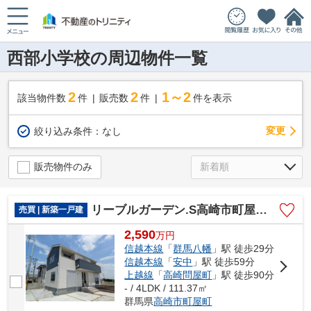
西部小学校の周辺物件一覧
2
2
1～2
該当物件数
件
販売数
件
件を表示
変更
絞り込み条件：
なし
販売物件のみ
リーブルガーデン.S高崎市町屋町第3ー①
売買 | 新築一戸建
2,590
万
円
信越本線
「
群馬八幡
」駅 徒歩29分
信越本線
「
安中
」駅 徒歩59分
上越線
「
高崎問屋町
」駅 徒歩90分
- / 4LDK / 111.37㎡
群馬県
高崎市
町屋町