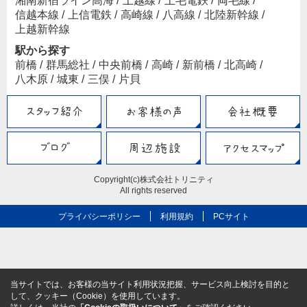
湘南新宿ライン高海
/
上越線
/
上毛電鉄
/
両毛線
/
信越本線
/
上信電鉄
/
高崎線
/
八高線
/
北陸新幹線
/
上越新幹線
駅から探す
前橋
/
群馬総社
/
中央前橋
/
高崎
/
新前橋
/
北高崎
/
八木原
/
城東
/
三俣
/
片貝
Copyright(c)株式会社トリニティ
All rights reserved
プライバシーポリシー
利用規約
PCサイト
当サイトでは、お客様の当サイト利用状況把握、サービス向上検討を目的と
して、クッキー（Cookie）を使用しています。