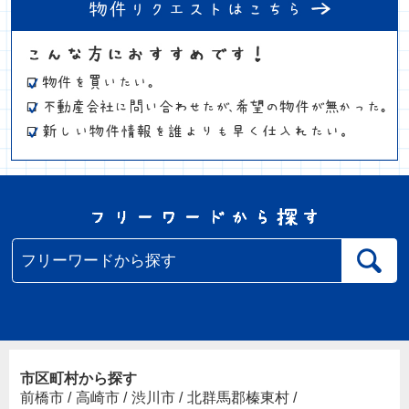
市区町村から探す
前橋市
/
高崎市
/
渋川市
/
北群馬郡榛東村
/