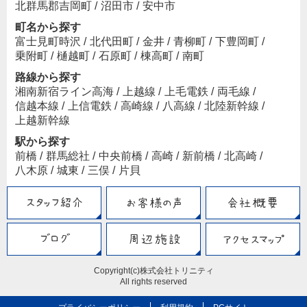
北群馬郡吉岡町
/
沼田市
/
安中市
町名から探す
富士見町時沢
/
北代田町
/
金井
/
青柳町
/
下豊岡町
/
乗附町
/
樋越町
/
石原町
/
棟高町
/
南町
路線から探す
湘南新宿ライン高海
/
上越線
/
上毛電鉄
/
両毛線
/
信越本線
/
上信電鉄
/
高崎線
/
八高線
/
北陸新幹線
/
上越新幹線
駅から探す
前橋
/
群馬総社
/
中央前橋
/
高崎
/
新前橋
/
北高崎
/
八木原
/
城東
/
三俣
/
片貝
Copyright(c)株式会社トリニティ
All rights reserved