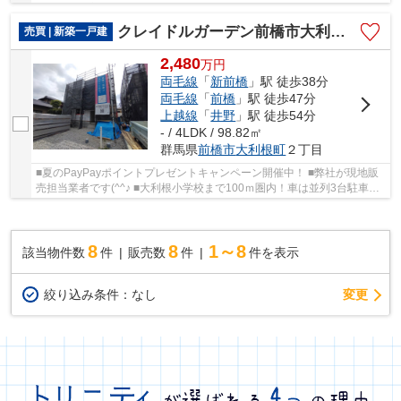
能！ ■全居室ゆったり6帖以上の間取り！ ○大利...
クレイドルガーデン前橋市大利根町第2ー①
売買 | 新築一戸建
2,480
万
円
両毛線
「
新前橋
」駅 徒歩38分
両毛線
「
前橋
」駅 徒歩47分
上越線
「
井野
」駅 徒歩54分
- / 4LDK / 98.82㎡
群馬県
前橋市
大利根町
２丁目
■夏のPayPayポイントプレゼントキャンペーン開催中！ ■弊社が現地販
売担当業者です(^^♪ ■大利根小学校まで100ｍ圏内！車は並列3台駐車可
能！ ■水回りを最短距離で結んだラクラク家事同...
8
8
1～8
該当物件数
件
販売数
件
件を表示
変更
絞り込み条件：
なし