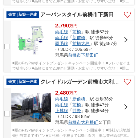
で徒歩8分♪ ■高崎ICまで2.3Kmと通勤・お出かけしやすい立地！ ■水回
りを最短距離で結んだラクラク家事同線！ ○新田...
アーバンスタイル前橋市下新田町1期ー①
売買 | 新築一戸建
2,790
万
円
両毛線
「
前橋
」駅 徒歩52分
両毛線
「
新前橋
」駅 徒歩56分
両毛線
「
前橋大島
」駅 徒歩57分
- / 3LDK / 105.69㎡
群馬県
前橋市
下新田町
■夏のPayPayポイントプレゼントキャンペーン開催中！ ■フレッセイま
で徒歩8分♪ ■高崎ICまで2.3Kmと通勤・お出かけしやすい立地！ ■間仕
切り対応で3LDK→4LDKに変更可能！ ○新田小学校...
クレイドルガーデン前橋市大利根町第2ー②
売買 | 新築一戸建
2,480
万
円
両毛線
「
新前橋
」駅 徒歩38分
両毛線
「
前橋
」駅 徒歩47分
上越線
「
井野
」駅 徒歩54分
- / 4LDK / 98.82㎡
群馬県
前橋市
大利根町
２丁目
■夏のPayPayポイントプレゼントキャンペーン開催中！ ■弊社が現地販
売担当業者です(^^♪ ■大利根小学校まで100ｍ圏内！車は並列3台駐車可