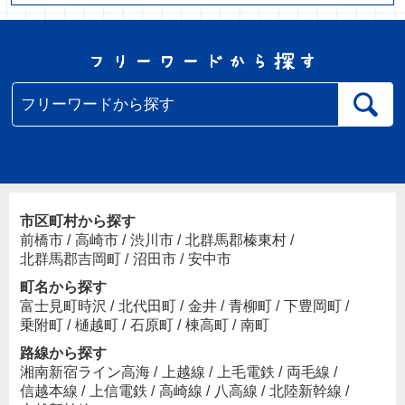
市区町村から探す
前橋市
/
高崎市
/
渋川市
/
北群馬郡榛東村
/
北群馬郡吉岡町
/
沼田市
/
安中市
町名から探す
富士見町時沢
/
北代田町
/
金井
/
青柳町
/
下豊岡町
/
乗附町
/
樋越町
/
石原町
/
棟高町
/
南町
路線から探す
湘南新宿ライン高海
/
上越線
/
上毛電鉄
/
両毛線
/
信越本線
/
上信電鉄
/
高崎線
/
八高線
/
北陸新幹線
/