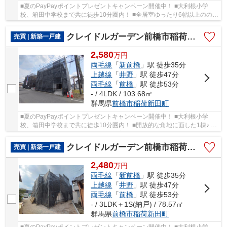
■夏のPayPayポイントプレゼントキャンペーン開催中！ ■大利根小学
校、箱田中学校まで共に徒歩10分圏内！ ■全居室ゆったり6帖以上ののび
のび間取り！ ■くつろげる6.5帖続き和室付き♪ ○...
クレイドルガーデン前橋市稲荷新田町第3ー③
売買 | 新築一戸建
2,580
万
円
両毛線
「
新前橋
」駅 徒歩35分
上越線
「
井野
」駅 徒歩47分
両毛線
「
前橋
」駅 徒歩53分
- / 4LDK / 103.68㎡
群馬県
前橋市
稲荷新田町
■夏のPayPayポイントプレゼントキャンペーン開催中！ ■大利根小学
校、箱田中学校まで共に徒歩10分圏内！ ■開放的な角地に面した1棟♪ ■
水回りを最短距離で結んだラクラク家事同線♪ ○大...
クレイドルガーデン前橋市稲荷新田町第3ー①
売買 | 新築一戸建
2,480
万
円
両毛線
「
新前橋
」駅 徒歩35分
上越線
「
井野
」駅 徒歩47分
両毛線
「
前橋
」駅 徒歩53分
- / 3LDK＋1S(納戸) / 78.57㎡
群馬県
前橋市
稲荷新田町
■夏のPayPayポイントプレゼントキャンペーン開催中！ ■大利根小学