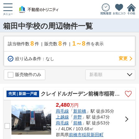
箱田中学校の周辺物件一覧
8
8
1～8
該当物件数
件
販売数
件
件を表示
変更
絞り込み条件：
なし
販売物件のみ
クレイドルガーデン前橋市稲荷新田町第3ー④
売買 | 新築一戸建
2,480
万
円
両毛線
「
新前橋
」駅 徒歩35分
上越線
「
井野
」駅 徒歩47分
両毛線
「
前橋
」駅 徒歩53分
- / 4LDK / 103.68㎡
群馬県
前橋市
稲荷新田町