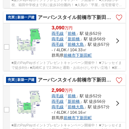
校、箱田中学校まで共に徒歩10分圏内！ ■人気の「平屋」住宅登場です♪
■3LDK＋ロフトスペース付き間取り！ ○大利根小...
アーバンスタイル前橋市下新田町1期ー③
売買 | 新築一戸建
3,090
万
円
両毛線
「
前橋
」駅 徒歩52分
両毛線
「
新前橋
」駅 徒歩56分
両毛線
「
前橋大島
」駅 徒歩57分
- / 4LDK / 104.33㎡
群馬県
前橋市
下新田町
■夏のPayPayポイントプレゼントキャンペーン開催中！ ■フレッセイま
で徒歩8分♪ ■高崎ICまで2.3Kmと通勤・お出かけしやすい立地！ ■家族
と自然に顔合わせできるリビングアクセス階段♪ ...
アーバンスタイル前橋市下新田町1期ー②
売買 | 新築一戸建
2,990
万
円
両毛線
「
前橋
」駅 徒歩52分
両毛線
「
新前橋
」駅 徒歩56分
両毛線
「
前橋大島
」駅 徒歩57分
- / 4LDK / 104.16㎡
群馬県
前橋市
下新田町
■夏のPayPayポイントプレゼントキャンペーン開催中！ ■フレッセイま