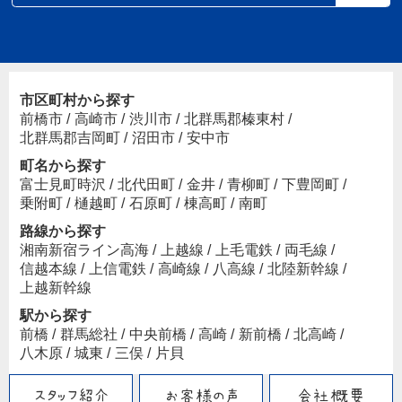
市区町村から探す
前橋市
/
高崎市
/
渋川市
/
北群馬郡榛東村
/
北群馬郡吉岡町
/
沼田市
/
安中市
町名から探す
富士見町時沢
/
北代田町
/
金井
/
青柳町
/
下豊岡町
/
乗附町
/
樋越町
/
石原町
/
棟高町
/
南町
路線から探す
湘南新宿ライン高海
/
上越線
/
上毛電鉄
/
両毛線
/
信越本線
/
上信電鉄
/
高崎線
/
八高線
/
北陸新幹線
/
上越新幹線
駅から探す
前橋
/
群馬総社
/
中央前橋
/
高崎
/
新前橋
/
北高崎
/
八木原
/
城東
/
三俣
/
片貝