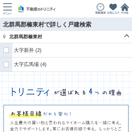
北群馬郡榛東村で詳しく戸建検索
北群馬郡榛東村
大字新井
(2)
大字広馬場
(4)