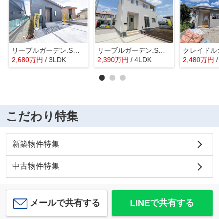
リーブルガーデン.S高崎市塚田町ー①
リーブルガーデン.S高崎市町屋町第2ー①
2,680
万
円
/ 3LDK
2,390
万
円
/ 4LDK
2,480
万
円
こだわり特集
新築物件特集
中古物件特集
メールで共有する
LINEで共有する