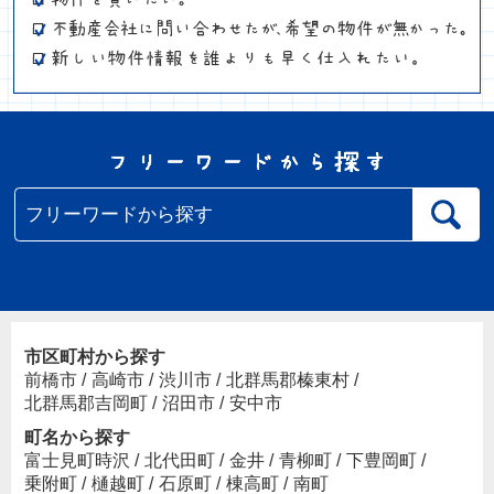
市区町村から探す
前橋市
/
高崎市
/
渋川市
/
北群馬郡榛東村
/
北群馬郡吉岡町
/
沼田市
/
安中市
町名から探す
富士見町時沢
/
北代田町
/
金井
/
青柳町
/
下豊岡町
/
乗附町
/
樋越町
/
石原町
/
棟高町
/
南町