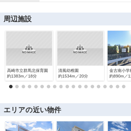
周辺施設
高崎市立群馬北保育園
清風幼稚園
金古南小学
約1383m／18分
約1534m／20分
約890m／1
エリアの近い物件