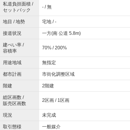
私道負担面積 /
- / 無
セットバック
地目 / 地勢
宅地 / -
接道状況
一方(南 公道 5.8m)
建ぺい率 /
70% / 200%
容積率
用途地域
無指定
都市計画
市街化調整区域
階建
2階建
総区画数 /
2区画 / 1区画
販売区画数
現況
未完成
取引態様
一般媒介