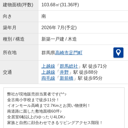
建物面積(坪数)
103.68㎡(31.36坪)
向き
南
築年月
2026年 7月(予定)
種別 / 構造
新築一戸建 / 木造
所在地
群馬県
高崎市
足門町
上越線
「
群馬総社
」駅 徒歩71分
交通
上越線
「
井野
」駅 徒歩88分
両毛線
「
新前橋
」駅 徒歩95分
弊社が現地販売担当業者です(^^♪
金古南小学校まで徒歩11分！
イオンモール高崎まで2.7Kmとお買い物便利！
南道路に面した敷地面積60坪♪
全居室6帖以上のゆったり4LDK♪
家族と自然に顔合わせできるリビングアクセス階段！