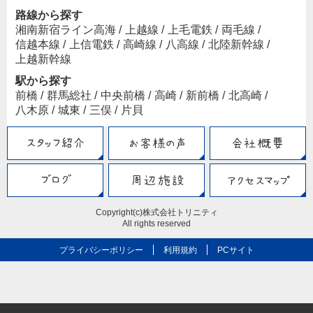
路線から探す
湘南新宿ライン高海
/
上越線
/
上毛電鉄
/
両毛線
/
信越本線
/
上信電鉄
/
高崎線
/
八高線
/
北陸新幹線
/
上越新幹線
駅から探す
前橋
/
群馬総社
/
中央前橋
/
高崎
/
新前橋
/
北高崎
/
八木原
/
城東
/
三俣
/
片貝
Copyright(c)株式会社トリニティ
All rights reserved
プライバシーポリシー
利用規約
PCサイト