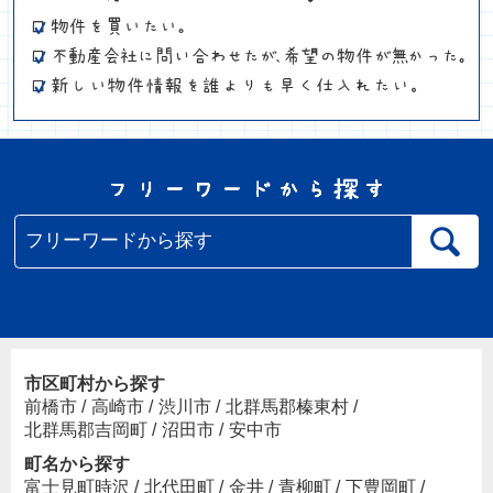
市区町村から探す
前橋市
/
高崎市
/
渋川市
/
北群馬郡榛東村
/
北群馬郡吉岡町
/
沼田市
/
安中市
町名から探す
富士見町時沢
/
北代田町
/
金井
/
青柳町
/
下豊岡町
/