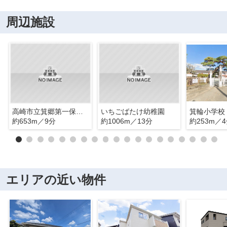
周辺施設
高崎市立箕郷第一保育園
いちごばたけ幼稚園
箕輪小学校
約653m／9分
約1006m／13分
約253m／
エリアの近い物件