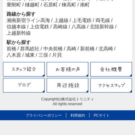
乗附町
/
樋越町
/
石原町
/
棟高町
/
南町
路線から探す
湘南新宿ライン高海
/
上越線
/
上毛電鉄
/
両毛線
/
信越本線
/
上信電鉄
/
高崎線
/
八高線
/
北陸新幹線
/
上越新幹線
駅から探す
前橋
/
群馬総社
/
中央前橋
/
高崎
/
新前橋
/
北高崎
/
八木原
/
城東
/
三俣
/
片貝
Copyright(c)株式会社トリニティ
All rights reserved
プライバシーポリシー
利用規約
PCサイト