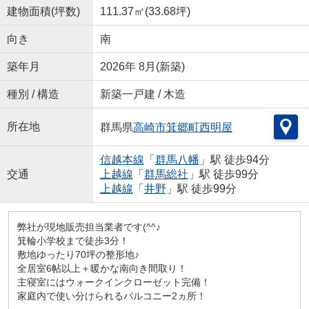
建物面積(坪数)
111.37㎡(33.68坪)
向き
南
築年月
2026年 8月(新築)
種別 / 構造
新築一戸建 / 木造
所在地
群馬県
高崎市
箕郷町西明屋
信越本線
「
群馬八幡
」駅 徒歩94分
交通
上越線
「
群馬総社
」駅 徒歩99分
上越線
「
井野
」駅 徒歩99分
弊社が現地販売担当業者です(^^♪
箕輪小学校まで徒歩3分！
敷地ゆったり70坪の整形地♪
全居室6帖以上＋暖かな南向き間取り！
主寝室にはウォークインクローゼット完備！
家庭内で使い分けられるバルコニー2ヵ所！