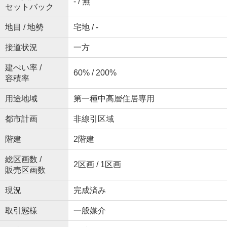
- / 無
セットバック
地目 / 地勢
宅地 / -
接道状況
一方
建ぺい率 /
60% / 200%
容積率
用途地域
第一種中高層住居専用
都市計画
非線引区域
階建
2階建
総区画数 /
2区画 / 1区画
販売区画数
現況
完成済み
取引態様
一般媒介