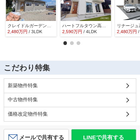
クレイドルガーデン高崎市足門町第9ー①
ハートフルタウン高崎市石原町51ー①
2,480
万
円
/ 3LDK
2,590
万
円
/ 4LDK
2,480
万
円
こだわり特集
新築物件特集
中古物件特集
価格改定物件特集
メールで共有する
LINEで共有する