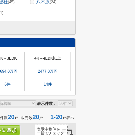
総社
八木原
(45)
(24)
(1)
3K～3LDK
4K～4LDK以上
2694.8万円
2477.8万円
6件
14件
表示件数：
20
20
1-20
件数
戸 販売数
戸
戸表示
表示中物件を
一括でチェック