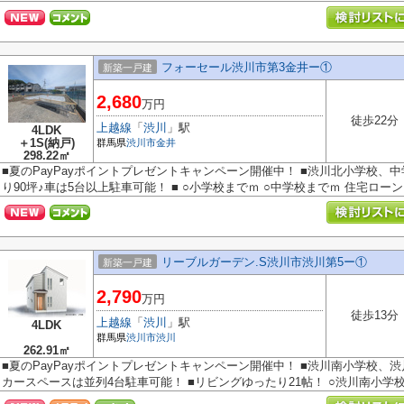
フォーセール渋川市第3金井ー①
新築一戸建
2,680
万円
徒歩22分
上越線
「
渋川
」駅
4LDK
＋1S(納戸)
群馬県
渋川市
金井
298.22㎡
■夏のPayPayポイントプレゼントキャンペーン開催中！ ■渋川北小学校、中
り90坪♪車は5台以上駐車可能！ ■ ○小学校までｍ ○中学校までｍ 住宅ローン.
リーブルガーデン.S渋川市渋川第5ー①
新築一戸建
2,790
万円
徒歩13分
上越線
「
渋川
」駅
4LDK
群馬県
渋川市
渋川
262.91㎡
■夏のPayPayポイントプレゼントキャンペーン開催中！ ■渋川南小学校、渋
カースペースは並列4台駐車可能！ ■リビングゆったり21帖！ ○渋川南小学校ま