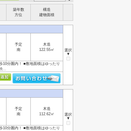
築年数
構造
方位
建物面積
予定
木造
南
122.55㎡
選択
▼
歩10分圏内！ ■敷地面積はゆったり
...
予定
木造
南
112.62㎡
選択
▼
歩10分圏内！ ■敷地面積はゆったり