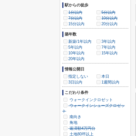
駅からの徒歩
1分以内
5分以内
7分以内
10分以内
15分以内
20分以内
築年数
新築/1年以内
3年以内
5年以内
7年以内
10年以内
15年以内
20年以内
情報公開日
指定しない
本日
3日以内
1週間以内
こだわり条件
ウォークインクロゼット
ウォークインシューズクロゼッ
ト
南向き
角地
返済額4万円台
土地80坪以上