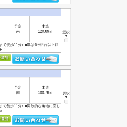
予定
木造
南
120.89㎡
選択
▼
まで徒歩11分♪ ■車は並列4台以上駐
...
予定
木造
南
100.79㎡
選択
▼
まで徒歩11分♪ ■開放的な角地に面し
..