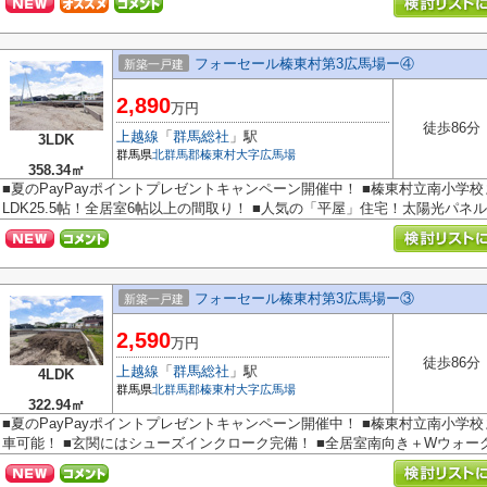
フォーセール榛東村第3広馬場ー④
新築一戸建
2,890
万円
徒歩86分
上越線
「
群馬総社
」駅
3LDK
群馬県
北群馬郡榛東村
大字広馬場
358.34㎡
■夏のPayPayポイントプレゼントキャンペーン開催中！ ■榛東村立南小学校
LDK25.5帖！全居室6帖以上の間取り！ ■人気の「平屋」住宅！太陽光パネル付
フォーセール榛東村第3広馬場ー③
新築一戸建
2,590
万円
徒歩86分
上越線
「
群馬総社
」駅
4LDK
群馬県
北群馬郡榛東村
大字広馬場
322.94㎡
■夏のPayPayポイントプレゼントキャンペーン開催中！ ■榛東村立南小学校
車可能！ ■玄関にはシューズインクローク完備！ ■全居室南向き＋Wウォークイ