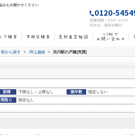
悩みもお聞かせください
0120-5454
営業時間：9:00～19:00
定休日：毎週水曜日
線・駅から探す
>
JR上越線
>
渋川駅の戸建(売買)
面積
下限なし～上限なし
築年数
指定しない
間取り
指定なし