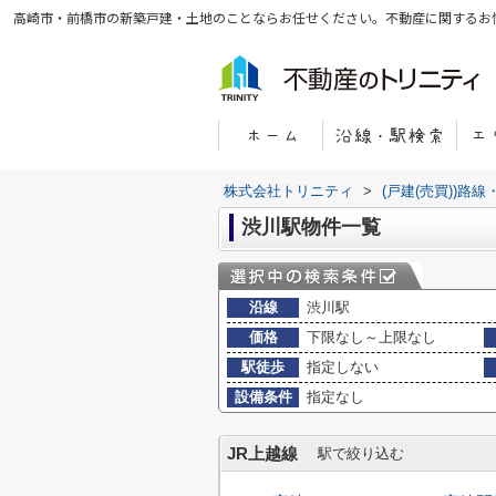
高崎市・前橋市の新築戸建・土地のことならお任せください。不動産に関するお
株式会社トリニティ
>
(戸建(売買))路
渋川駅物件一覧
沿線
渋川駅
価格
下限なし～上限なし
駅徒歩
指定しない
設備条件
指定なし
JR上越線
駅で絞り込む