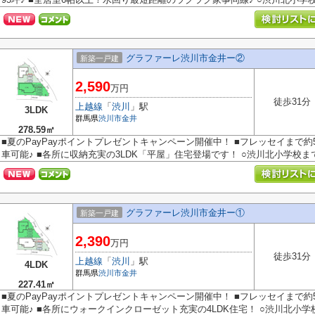
グラファーレ渋川市金井ー②
新築一戸建
2,590
万円
徒歩31分
上越線
「
渋川
」駅
3LDK
群馬県
渋川市
金井
278.59㎡
■夏のPayPayポイントプレゼントキャンペーン開催中！ ■フレッセイまで約5
車可能♪ ■各所に収納充実の3LDK「平屋」住宅登場です！ ○渋川北小学校まで1.
グラファーレ渋川市金井ー①
新築一戸建
2,390
万円
徒歩31分
上越線
「
渋川
」駅
4LDK
群馬県
渋川市
金井
227.41㎡
■夏のPayPayポイントプレゼントキャンペーン開催中！ ■フレッセイまで約50
車可能♪ ■各所にウォークインクローゼット充実の4LDK住宅！ ○渋川北小学校.