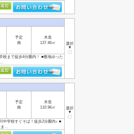
予定
木造
南
137.46㎡
選択
▼
学校まで徒歩4分圏内！ ■敷地ゆった
..
予定
木造
南
110.96㎡
選択
▼
川中学校すぐそば！徒歩2分圏内♪ ■
...