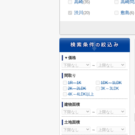
高崎
高崎問
(35)
渋川
敷島
(20)
(6)
▼価格
～
間取り
1R～1K
1DK～1LDK
2K～2LDK
3K～3LDK
4K～4LDK以上
建物面積
～
土地面積
～