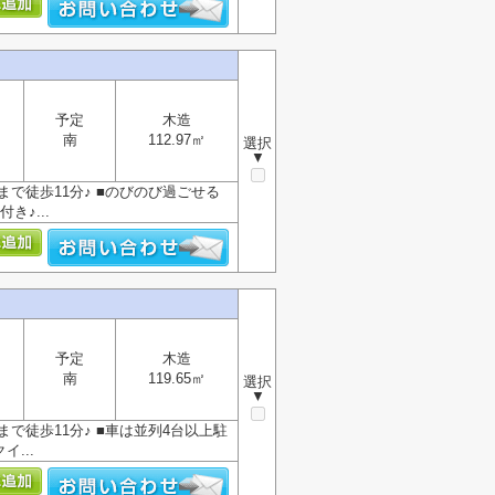
予定
木造
南
112.97㎡
選択
▼
まで徒歩11分♪ ■のびのび過ごせる
き♪...
予定
木造
南
119.65㎡
選択
▼
まで徒歩11分♪ ■車は並列4台以上駐
...