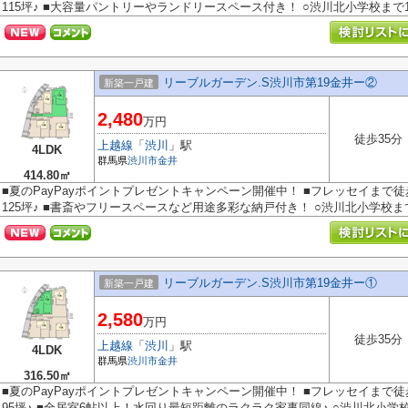
115坪♪ ■大容量パントリーやランドリースペース付き！ ○渋川北小学校まで1.5
リーブルガーデン.S渋川市第19金井ー②
新築一戸建
2,480
万円
徒歩35分
上越線
「
渋川
」駅
4LDK
群馬県
渋川市
金井
414.80㎡
■夏のPayPayポイントプレゼントキャンペーン開催中！ ■フレッセイまで徒
125坪♪ ■書斎やフリースペースなど用途多彩な納戸付き！ ○渋川北小学校まで1
リーブルガーデン.S渋川市第19金井ー①
新築一戸建
2,580
万円
徒歩35分
上越線
「
渋川
」駅
4LDK
群馬県
渋川市
金井
316.50㎡
■夏のPayPayポイントプレゼントキャンペーン開催中！ ■フレッセイまで徒
95坪♪ ■全居室6帖以上！水回り最短距離のラクラク家事同線♪ ○渋川北小学校ま