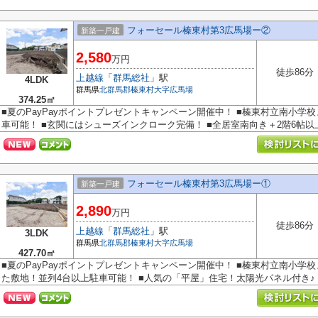
フォーセール榛東村第3広馬場ー②
新築一戸建
2,580
万円
徒歩86分
上越線
「
群馬総社
」駅
4LDK
群馬県
北群馬郡榛東村
大字広馬場
374.25㎡
■夏のPayPayポイントプレゼントキャンペーン開催中！ ■榛東村立南小学校
車可能！ ■玄関にはシューズインクローク完備！ ■全居室南向き＋2階6帖以上！
フォーセール榛東村第3広馬場ー①
新築一戸建
2,890
万円
徒歩86分
上越線
「
群馬総社
」駅
3LDK
群馬県
北群馬郡榛東村
大字広馬場
427.70㎡
■夏のPayPayポイントプレゼントキャンペーン開催中！ ■榛東村立南小学校
た敷地！並列4台以上駐車可能！ ■人気の「平屋」住宅！太陽光パネル付き♪ ○.