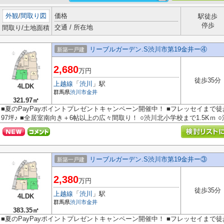
外観
/
間取り図
価格
駅徒歩
停歩
交通 / 所在地
間取り/土地面積
リーブルガーデン.S渋川市第19金井ー④
新築一戸建
2,680
万円
徒歩35分
上越線
「
渋川
」駅
4LDK
群馬県
渋川市
金井
321.97㎡
■夏のPayPayポイントプレゼントキャンペーン開催中！ ■フレッセイまで徒
97坪♪ ■全居室南向き＋6帖以上の広々間取り！ ○渋川北小学校まで1.5Kｍ ○渋
リーブルガーデン.S渋川市第19金井ー③
新築一戸建
2,380
万円
徒歩35分
上越線
「
渋川
」駅
4LDK
群馬県
渋川市
金井
383.35㎡
■夏のPayPayポイントプレゼントキャンペーン開催中！ ■フレッセイまで徒