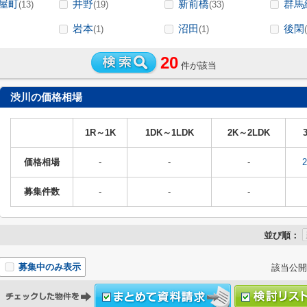
屋町
井野
新前橋
群馬
(13)
(19)
(33)
岩本
沼田
後閑
(1)
(1)
20
件が該当
渋川の価格相場
1R～1K
1DK～1LDK
2K～2LDK
価格相場
-
-
-
募集件数
-
-
-
並び順：
募集中のみ表示
該当公開