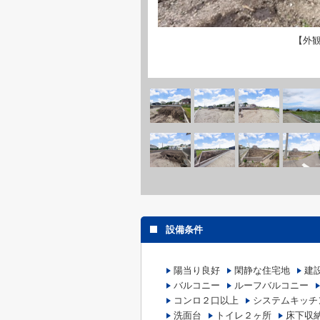
【外
設備条件
陽当り良好
閑静な住宅地
建
バルコニー
ルーフバルコニー
コンロ２口以上
システムキッチ
洗面台
トイレ２ヶ所
床下収