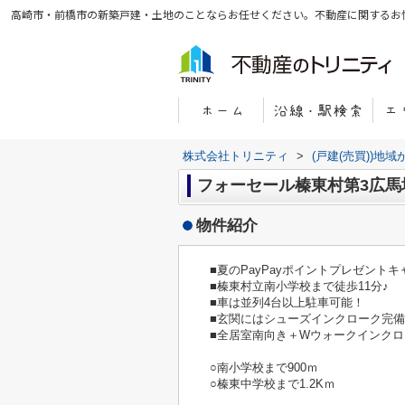
高崎市・前橋市の新築戸建・土地のことならお任せください。不動産に関するお
株式会社トリニティ
>
(戸建(売買))地
フォーセール榛東村第3広馬
物件紹介
■夏のPayPayポイントプレゼント
■榛東村立南小学校まで徒歩11分♪
■車は並列4台以上駐車可能！
■玄関にはシューズインクローク完
■全居室南向き＋Wウォークインク
○南小学校まで900ｍ
○榛東中学校まで1.2Kｍ