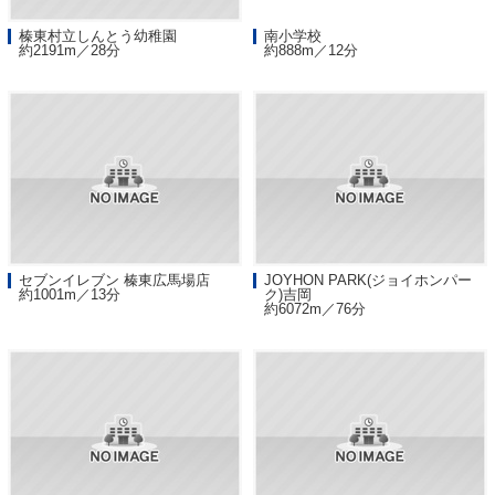
榛東村立しんとう幼稚園
南小学校
約2191m／28分
約888m／12分
セブンイレブン 榛東広馬場店
JOYHON PARK(ジョイホンパー
約1001m／13分
ク)吉岡
約6072m／76分