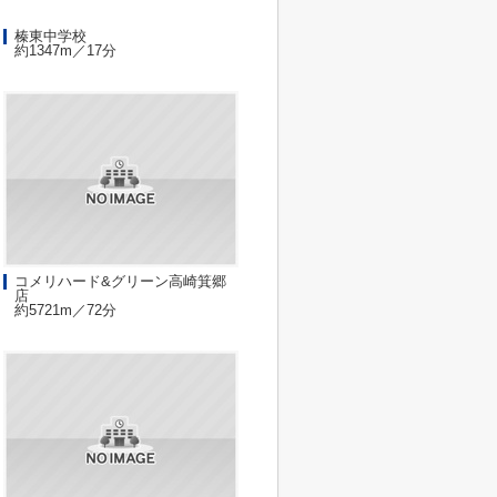
榛東中学校
約1347m／17分
コメリハード&グリーン高崎箕郷
店
約5721m／72分