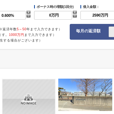
ボーナス時の増額(1回分)
借入金額：
※返済年数
5～50
年まで入力できます）
毎月の返済額
ます。
1000万円
まで入力できます）
生する場合がございます）