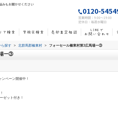
悩みもお聞かせください
0120-5454
営業時間：9:00～19:00
定休日：毎週水曜日
域から探す
>
北群馬郡榛東村
>
フォーセール榛東村第3広馬場ー③
場ー③
キャンペーン開催中！
備！
ローゼット付き！