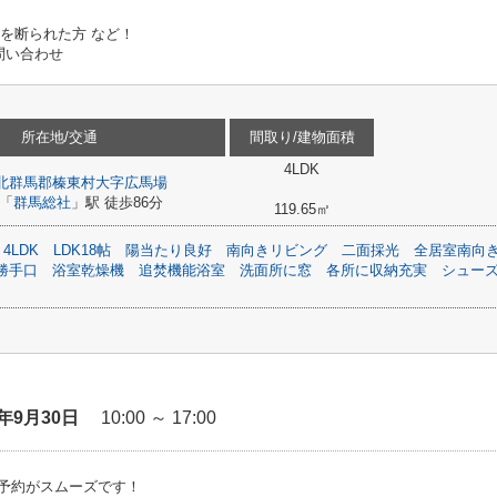
ンを断られた方 など！
問い合わせ
所在地/交通
間取り/建物面積
4LDK
北群馬郡榛東村
大字広馬場
「
群馬総社
」駅 徒歩86分
119.65㎡
4LDK
LDK18帖
陽当たり良好
南向きリビング
二面採光
全居室南向
勝手口
浴室乾燥機
追焚機能浴室
洗面所に窓
各所に収納充実
シュー
6年9月30日
10:00 ～ 17:00
予約がスムーズです！