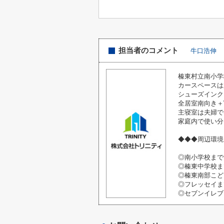
担当者のコメント
牛口浩伸
榛東村立南小学
カースペースは
シューズインク
全居室南向き＋
主寝室は夫婦で
家庭内で使い分
◆◆◆周辺環境
◎南小学校まで9
◎榛東中学校まで
◎榛東南部こども
◎フレッセイま
◎セブンイレブ