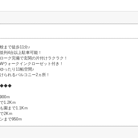
校まで徒歩11分♪
並列4台以上駐車可能！
ローク完備で玄関の片付けラクラク！
Wウォークインクローゼット付き！
ゆったり11帖空間♪
けられるバルコニー2ヵ所！
◆◆◆
00ｍ
1.2Kｍ
園まで1.1Kｍ
で2Kｍ
ンまで950ｍ