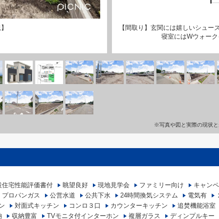
観】
【間取り】玄関には嬉しいシューズ
寝室にはWウォーク
※写真や図と実際の現状と
設住宅性能評価書付
眺望良好
現地見学会
ファミリー向け
キャンペ
プロパンガス
公営水道
公共下水
24時間換気システム
電気有
ン
対面式キッチン
コンロ３口
カウンターキッチン
追焚機能浴室
納
収納豊富
TVモニタ付インターホン
複層ガラス
ディンプルキー