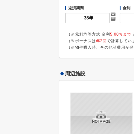
返済期間
金利
（※元利均等方式 金利
5.00％まで
（※ボーナスは
年2回
で計算してい
（※物件購入時、その他諸費用が発
周辺施設