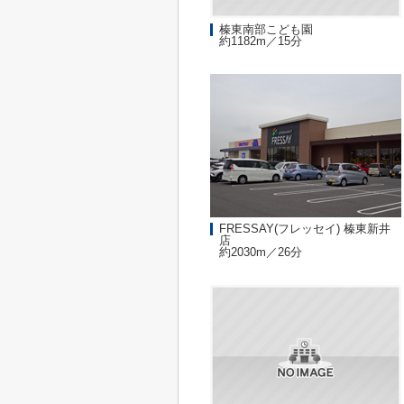
榛東南部こども園
約1182m／15分
FRESSAY(フレッセイ) 榛東新井
店
約2030m／26分