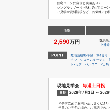
住宅ローンに自信と実績あり♪
シングルマザー や 他社で住宅ロー
ご見学や資料請求など、お気軽にお
価格
2,590
群馬県
万円
上越線
POINT
敷地面積95坪超
車4台可
チン
システムキッチン
ト2ヵ所
バルコニー2ヵ所
現地見学会
毎週土日祝
2026年7月1日 ～ 202
日時
※事前に必ずお問い合わせください
当日のご見学の場合、お電話でのご