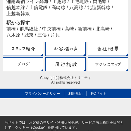
湘南新宿ライン高海
/
上越線
/
上毛電鉄
/
両毛線
/
信越本線
/
上信電鉄
/
高崎線
/
八高線
/
北陸新幹線
/
上越新幹線
駅から探す
前橋
/
群馬総社
/
中央前橋
/
高崎
/
新前橋
/
北高崎
/
八木原
/
城東
/
三俣
/
片貝
Copyright(c)株式会社トリニティ
All rights reserved
プライバシーポリシー
利用規約
PCサイト
当サイトでは、お客様の当サイト利用状況把握、サービス向上検討を目的と
して、クッキー（Cookie）を使用しています。