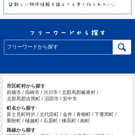
市区町村から探す
前橋市
/
高崎市
/
渋川市
/
北群馬郡榛東村
/
北群馬郡吉岡町
/
沼田市
/
安中市
町名から探す
富士見町時沢
/
北代田町
/
金井
/
青柳町
/
下豊岡町
/
乗附町
/
樋越町
/
石原町
/
棟高町
/
南町
路線から探す