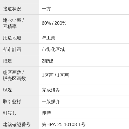
接道状況
一方
建ぺい率 /
60% / 200%
容積率
用途地域
準工業
都市計画
市街化区域
階建
2階建
総区画数 /
1区画 / 1区画
販売区画数
現況
完成済み
取引態様
一般媒介
引渡し
即時
建築確認番号
第HPA-25-10108-1号