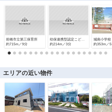
前橋市立第三保育所
幼保連携型認定こども園静和第三幼稚園
城南小学校
約715m／9分
約214m／3分
約353m／
エリアの近い物件