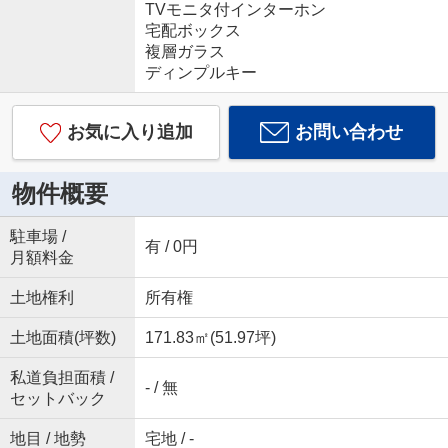
TVモニタ付インターホン
宅配ボックス
複層ガラス
ディンプルキー
お気に入り追加
お問い合わせ
物件概要
駐車場 /
有 / 0円
月額料金
土地権利
所有権
土地面積(坪数)
171.83㎡(51.97坪)
私道負担面積 /
- / 無
セットバック
地目 / 地勢
宅地 / -