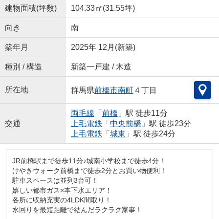
建物面積(坪数)
104.33㎡(31.55坪)
向き
南
築年月
2025年 12月(新築)
種別 / 構造
新築一戸建 / 木造
所在地
群馬県
前橋市
南町
４丁目
両毛線
「
前橋
」駅 徒歩11分
交通
上毛電鉄
「
中央前橋
」駅 徒歩23分
上毛電鉄
「
城東
」駅 徒歩24分
JR前橋駅まで徒歩11分♪城南小学校まで徒歩4分！
けやきウォーク前橋まで徒歩2分とお買い物便利！
駐車スペースは並列3台可！
嬉しい都市ガス×本下水エリア！
各所に収納充実の4LDK間取り！
水回りを最短距離で結んだラクラク家事！