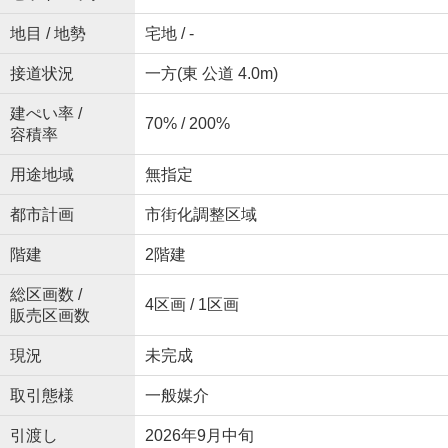
地目 / 地勢
宅地 / -
接道状況
一方(東 公道 4.0m)
建ぺい率 /
70% / 200%
容積率
用途地域
無指定
都市計画
市街化調整区域
階建
2階建
総区画数 /
4区画 / 1区画
販売区画数
現況
未完成
取引態様
一般媒介
引渡し
2026年9月中旬