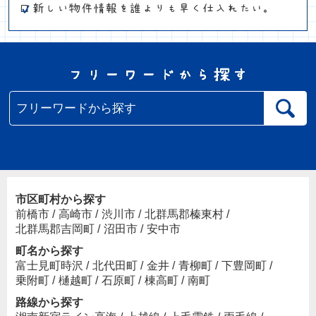
市区町村から探す
前橋市
/
高崎市
/
渋川市
/
北群馬郡榛東村
/
北群馬郡吉岡町
/
沼田市
/
安中市
町名から探す
富士見町時沢
/
北代田町
/
金井
/
青柳町
/
下豊岡町
/
乗附町
/
樋越町
/
石原町
/
棟高町
/
南町
路線から探す