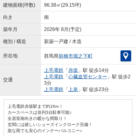
建物面積(坪数)
96.38㎡(29.15坪)
向き
南
築年月
2026年 8月(予定)
種別 / 構造
新築一戸建 / 木造
所在地
群馬県
前橋市
堀之下町
上毛電鉄
「
赤坂
」駅 徒歩14分
上毛電鉄
「
心臓血管センター
」駅 徒歩2
交通
3分
上毛電鉄
「
上泉
」駅 徒歩23分
上毛電鉄赤坂駅まで約1Km！
カースペースは並列3台駐車可能♪
全居室南向きの暖かな間取り！
玄関には嬉しいシューズインクローク完備！
急な雨でも安心のインナーバルコニー♪