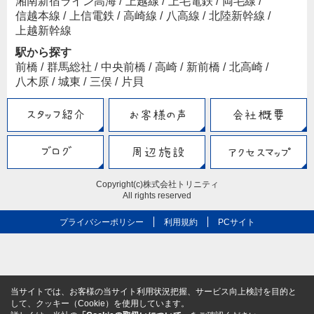
湘南新宿ライン高海
/
上越線
/
上毛電鉄
/
両毛線
/
信越本線
/
上信電鉄
/
高崎線
/
八高線
/
北陸新幹線
/
上越新幹線
駅から探す
前橋
/
群馬総社
/
中央前橋
/
高崎
/
新前橋
/
北高崎
/
八木原
/
城東
/
三俣
/
片貝
Copyright(c)株式会社トリニティ
All rights reserved
プライバシーポリシー
利用規約
PCサイト
当サイトでは、お客様の当サイト利用状況把握、サービス向上検討を目的と
して、クッキー（Cookie）を使用しています。