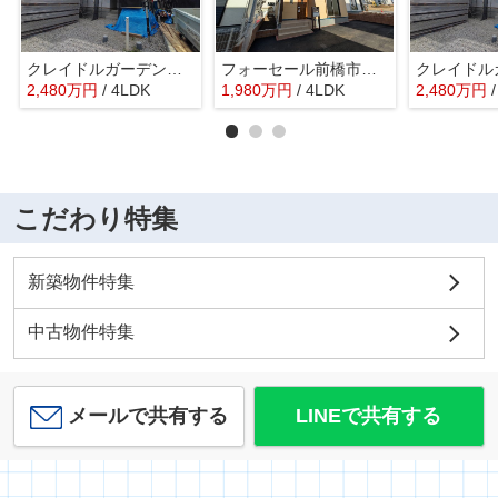
クレイドルガーデン前橋市大利根町第2ー②
フォーセール前橋市富士見町第3時沢ー⑦
2,480
万
円
/ 4LDK
1,980
万
円
/ 4LDK
2,480
万
円
こだわり特集
新築物件特集
中古物件特集
メールで共有する
LINEで共有する