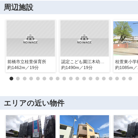
周辺施設
前橋市立桂萱保育所
認定こども園江木幼稚園
桂萱東小学
約1462m／19分
約1490m／19分
約1085m／
エリアの近い物件