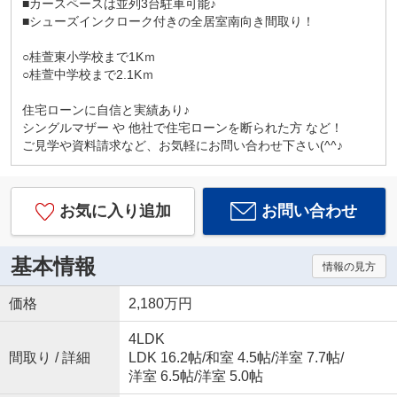
■カースペースは並列3台駐車可能♪
■シューズインクローク付きの全居室南向き間取り！
○桂萱東小学校まで1Kｍ
○桂萱中学校まで2.1Kｍ
住宅ローンに自信と実績あり♪
シングルマザー や 他社で住宅ローンを断られた方 など！
ご見学や資料請求など、お気軽にお問い合わせ下さい(^^♪
お気に入り追加
お問い合わせ
基本情報
情報の見方
価格
2,180万円
4LDK
間取り / 詳細
LDK 16.2帖
/
和室 4.5帖
/
洋室 7.7帖
/
洋室 6.5帖
/
洋室 5.0帖