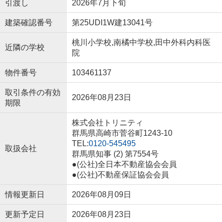
引渡し
2026年7月下旬
建築確認番号
第25UDI1W建13041号
桃川小学校,南橘中学校,田中外科内科医
近隣の学校
院
物件番号
103461137
取引条件の有効
2026年08月23日
期限
株式会社トリニティ
群馬県高崎市菅谷町1243-10
TEL:
0120-545495
取扱会社
群馬県知事 (2) 第7554号
●(公社)全日本不動産協会会員
●(公社)不動産保証協会会員
情報更新日
2026年08月09日
更新予定日
2026年08月23日