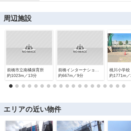
周辺施設
前橋市立南橘保育所
前橋インターナショナルキンダーガーテン
桃川小学校
約1023m／13分
約667m／9分
約1771m／
エリアの近い物件