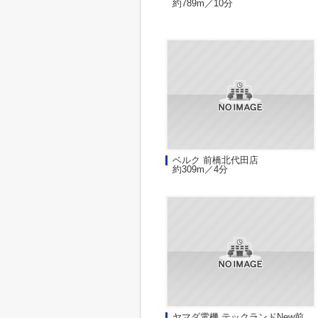
約789m／10分
ベルク 前橋北代田店
約309m／4分
ヤマダ電機 テックランドNew前