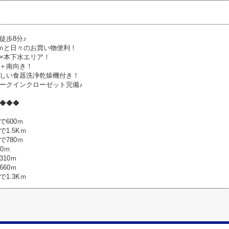
徒歩8分♪
0ｍと日々のお買い物便利！
×本下水エリア！
＋南向き！
しい食器洗浄乾燥機付き！
ークインクローゼット完備♪
◆◆◆
600ｍ
1.5Kｍ
780ｍ
0ｍ
10ｍ
60ｍ
1.3Kｍ