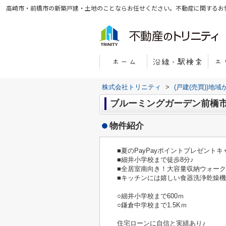
高崎市・前橋市の新築戸建・土地のことならお任せください。不動産に関するお
株式会社トリニティ
>
(戸建(売買))地
ブルーミングガーデン前橋
物件紹介
■夏のPayPayポイントプレゼント
■細井小学校まで徒歩8分♪
■全居室南向き！大容量収納ウォー
■キッチンには嬉しい食器洗浄乾燥
○細井小学校まで600ｍ
○鎌倉中学校まで1.5Kｍ
住宅ローンに自信と実績あり♪