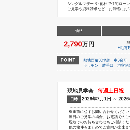
シングルマザー や 他社で住宅ロー
ご見学や資料請求など、お気軽にお問い
価格
2,790
万円
上毛電
POINT
敷地面積50坪超
車3台可
キッチン
勝手口
浴室乾
現地見学会
毎週土日祝
2026年7月1日 ～ 202
日時
※事前に必ずお問い合わせください
当日のご見学の場合、お電話でのご
現地でのお待ち合わせもご相談くだ
他の物件もまとめてご案内が出来ま