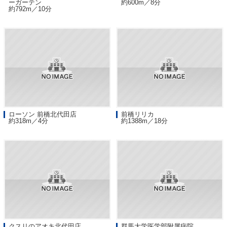
ーガーテン
約600m／8分
約792m／10分
ローソン 前橋北代田店
前橋リリカ
約318m／4分
約1388m／18分
クスリのアオキ北代田店
群馬大学医学部附属病院