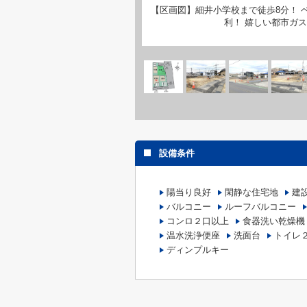
【区画図】細井小学校まで徒歩8分！ 
利！ 嬉しい都市ガ
設備条件
陽当り良好
閑静な住宅地
建
バルコニー
ルーフバルコニー
コンロ２口以上
食器洗い乾燥機
温水洗浄便座
洗面台
トイレ
ディンプルキー