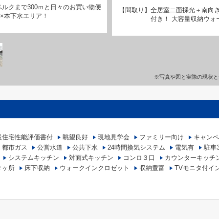
ベルクまで300ｍと日々のお買い物便
【間取り】全居室二面採光＋南向き
ス×本下水エリア！
付き！ 大容量収納ウォ
※写真や図と実際の現状と
設住宅性能評価書付
眺望良好
現地見学会
ファミリー向け
キャンペ
都市ガス
公営水道
公共下水
24時間換気システム
電気有
駐車
システムキッチン
対面式キッチン
コンロ３口
カウンターキッチ
２ヶ所
床下収納
ウォークインクロゼット
収納豊富
TVモニタ付イ