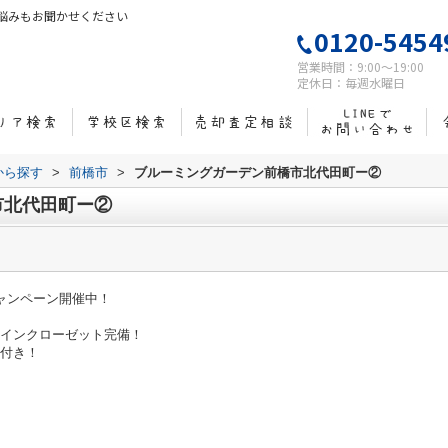
悩みもお聞かせください
0120-5454
営業時間：9:00～19:00
定休日：毎週水曜日
域から探す
>
前橋市
>
ブルーミングガーデン前橋市北代田町ー②
市北代田町ー②
キャンペーン開催中！
クインクローゼット完備！
機付き！