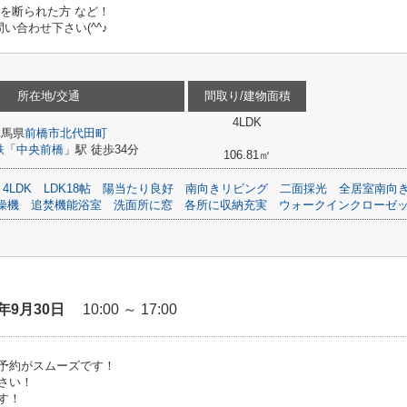
ンを断られた方 など！
合わせ下さい(^^♪
所在地/交通
間取り/建物面積
4LDK
群馬県
前橋市
北代田町
鉄
「
中央前橋
」駅 徒歩34分
106.81㎡
4LDK
LDK18帖
陽当たり良好
南向きリビング
二面採光
全居室南向
燥機
追焚機能浴室
洗面所に窓
各所に収納充実
ウォークインクローゼ
6年9月30日
10:00 ～ 17:00
予約がスムーズです！
さい！
す！