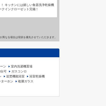
！ キッチンには嬉しい食器洗浄乾燥機
ークインクローゼット完備！
が異なる場合は現状を優先させていただきます。
ーン
室内洗濯機置場
3台可
ガスコンロ
ン
追焚機能浴室
浴室乾燥機
ンターホン
複層ガラス