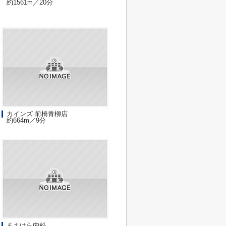
約1561m／20分
カインズ 前橋青柳店
約664m／9分
まえはら内科