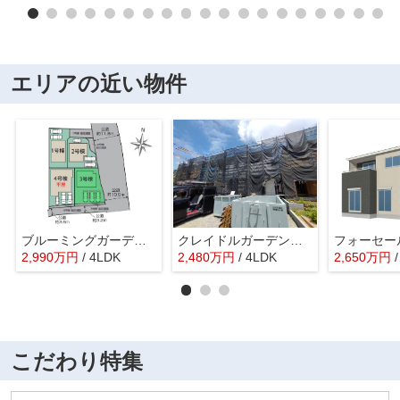
エリアの近い物件
ブルーミングガーデン前橋市北代田町ー③
クレイドルガーデン前橋市川原町第4ー②
2,990
万
円
/ 4LDK
2,480
万
円
/ 4LDK
2,650
万
円
こだわり特集