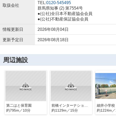
TEL:
0120-545495
取扱会社
群馬県知事 (2) 第7554号
●(公社)全日本不動産協会会員
●(公社)不動産保証協会会員
情報更新日
2026年08月04日
更新予定日
2026年08月18日
周辺施設
第二はと保育園
前橋インターナショナルキンダーガーテン
細井小学校
約795m／10分
約1129m／15分
約1224m／