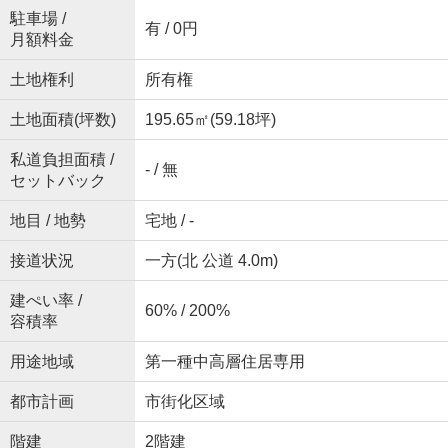
駐車場 /
有 / 0円
月額料金
土地権利
所有権
土地面積(坪数)
195.65㎡(59.18坪)
私道負担面積 /
- / 無
セットバック
地目 / 地勢
宅地 / -
接道状況
一方(北 公道 4.0m)
建ぺい率 /
60% / 200%
容積率
用途地域
第一種中高層住居専用
都市計画
市街化区域
階建
2階建