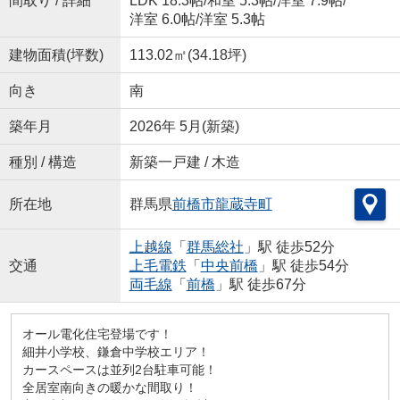
間取り / 詳細
LDK 18.3帖
/
和室 5.3帖
/
洋室 7.9帖
/
洋室 6.0帖
/
洋室 5.3帖
建物面積(坪数)
113.02㎡(34.18坪)
向き
南
築年月
2026年 5月(新築)
種別 / 構造
新築一戸建 / 木造
所在地
群馬県
前橋市
龍蔵寺町
上越線
「
群馬総社
」駅 徒歩52分
交通
上毛電鉄
「
中央前橋
」駅 徒歩54分
両毛線
「
前橋
」駅 徒歩67分
オール電化住宅登場です！
細井小学校、鎌倉中学校エリア！
カースペースは並列2台駐車可能！
全居室南向きの暖かな間取り！