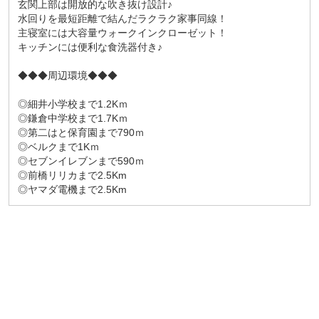
玄関上部は開放的な吹き抜け設計♪
水回りを最短距離で結んだラクラク家事同線！
主寝室には大容量ウォークインクローゼット！
キッチンには便利な食洗器付き♪
◆◆◆周辺環境◆◆◆
◎細井小学校まで1.2Kｍ
◎鎌倉中学校まで1.7Kｍ
◎第二はと保育園まで790ｍ
◎ベルクまで1Kｍ
◎セブンイレブンまで590ｍ
◎前橋リリカまで2.5Km
◎ヤマダ電機まで2.5Km