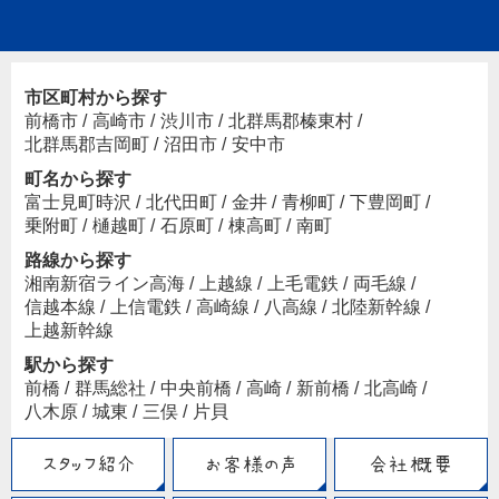
市区町村から探す
前橋市
/
高崎市
/
渋川市
/
北群馬郡榛東村
/
北群馬郡吉岡町
/
沼田市
/
安中市
町名から探す
富士見町時沢
/
北代田町
/
金井
/
青柳町
/
下豊岡町
/
乗附町
/
樋越町
/
石原町
/
棟高町
/
南町
路線から探す
湘南新宿ライン高海
/
上越線
/
上毛電鉄
/
両毛線
/
信越本線
/
上信電鉄
/
高崎線
/
八高線
/
北陸新幹線
/
上越新幹線
駅から探す
前橋
/
群馬総社
/
中央前橋
/
高崎
/
新前橋
/
北高崎
/
八木原
/
城東
/
三俣
/
片貝