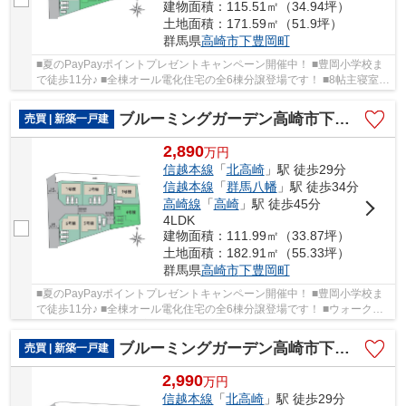
建物面積：115.51㎡（34.94坪）
土地面積：171.59㎡（51.9坪）
群馬県
高崎市
下豊岡町
■夏のPayPayポイントプレゼントキャンペーン開催中！ ■豊岡小学校ま
で徒歩11分♪ ■全棟オール電化住宅の全6棟分譲登場です！ ■8帖主寝室は
ウォークインクローゼット完備♪ ○豊岡小学校...
ブルーミングガーデン高崎市下豊岡町ー④
売買 | 新築一戸建
2,890
万
円
信越本線
「
北高崎
」駅 徒歩29分
信越本線
「
群馬八幡
」駅 徒歩34分
高崎線
「
高崎
」駅 徒歩45分
4LDK
建物面積：111.99㎡（33.87坪）
土地面積：182.91㎡（55.33坪）
群馬県
高崎市
下豊岡町
■夏のPayPayポイントプレゼントキャンペーン開催中！ ■豊岡小学校ま
で徒歩11分♪ ■全棟オール電化住宅の全6棟分譲登場です！ ■ウォークイ
ンクローゼット2ヵ所完備で収納充実♪ ○豊岡小...
ブルーミングガーデン高崎市下豊岡町ー③
売買 | 新築一戸建
2,990
万
円
信越本線
「
北高崎
」駅 徒歩29分