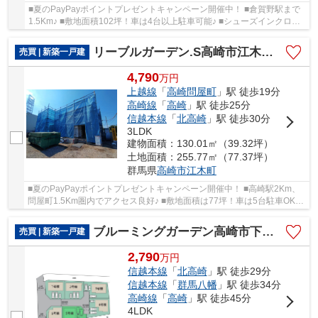
■夏のPayPayポイントプレゼントキャンペーン開催中！ ■倉賀野駅まで
1.5Km♪ ■敷地面積102坪！車は4台以上駐車可能♪ ■シューズインクロー
クやパントリーなど収納充実！ ○倉賀野小学校ま...
リーブルガーデン.S高崎市江木町第12ー①
売買 | 新築一戸建
4,790
万
円
上越線
「
高崎問屋町
」駅 徒歩19分
高崎線
「
高崎
」駅 徒歩25分
信越本線
「
北高崎
」駅 徒歩30分
3LDK
建物面積：130.01㎡（39.32坪）
土地面積：255.77㎡（77.37坪）
群馬県
高崎市
江木町
■夏のPayPayポイントプレゼントキャンペーン開催中！ ■高崎駅2Km、
問屋町1.5Km圏内でアクセス良好♪ ■敷地面積は77坪！車は5台駐車OK！
■間仕切り対応で3LDK→4LDKに変更可♪ ○塚沢小学...
ブルーミングガーデン高崎市下豊岡町ー⑤
売買 | 新築一戸建
2,790
万
円
信越本線
「
北高崎
」駅 徒歩29分
信越本線
「
群馬八幡
」駅 徒歩34分
高崎線
「
高崎
」駅 徒歩45分
4LDK