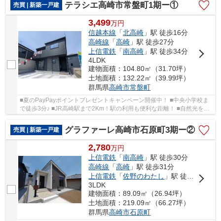
テラシエ高崎市常盤町1期ー①
売買 | 新築一戸建
3,499
万
円
信越本線
「
北高崎
」駅 徒歩16分
高崎線
「
高崎
」駅 徒歩27分
上信電鉄
「
南高崎
」駅 徒歩34分
4LDK
建物面積：104.80㎡（31.70坪）
土地面積：132.22㎡（39.99坪）
群馬県
高崎市
常盤町
■夏のPayPayポイントプレゼントキャンペーン開催中！ ■中央小学校ま
で徒歩3分♪ ■JR高崎駅まで2Km！駅の利用も便利な距離！ ■自然光をし
っかり取り込む吹抜け付き間取り！ ○中央小学校...
グラファーレ高崎市石原町3期ー②
売買 | 新築一戸建
2,780
万
円
上信電鉄
「
南高崎
」駅 徒歩30分
高崎線
「
高崎
」駅 徒歩31分
上信電鉄
「
佐野のわたし
」駅 徒歩37分
3LDK
建物面積：89.09㎡（26.94坪）
土地面積：219.09㎡（66.27坪）
群馬県
高崎市
石原町