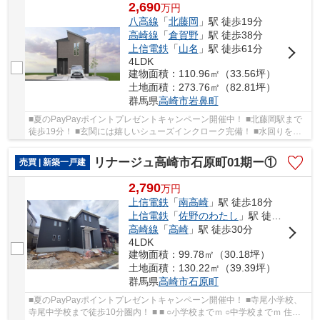
2,690
万
円
八高線
「
北藤岡
」駅 徒歩19分
高崎線
「
倉賀野
」駅 徒歩38分
上信電鉄
「
山名
」駅 徒歩61分
4LDK
建物面積：110.96㎡（33.56坪）
土地面積：273.76㎡（82.81坪）
群馬県
高崎市
岩鼻町
■夏のPayPayポイントプレゼントキャンペーン開催中！ ■北藤岡駅まで
徒歩19分！ ■玄関には嬉しいシューズインクローク完備！ ■水回りを最
短距離で結んだラクラク家事同線♪ ○岩鼻小学校...
リナージュ高崎市石原町01期ー①
売買 | 新築一戸建
2,790
万
円
上信電鉄
「
南高崎
」駅 徒歩18分
上信電鉄
「
佐野のわたし
」駅 徒歩24分
高崎線
「
高崎
」駅 徒歩30分
4LDK
建物面積：99.78㎡（30.18坪）
土地面積：130.22㎡（39.39坪）
群馬県
高崎市
石原町
■夏のPayPayポイントプレゼントキャンペーン開催中！ ■寺尾小学校、
寺尾中学校まで徒歩10分圏内！ ■ ■ ○小学校までｍ ○中学校までｍ 住宅