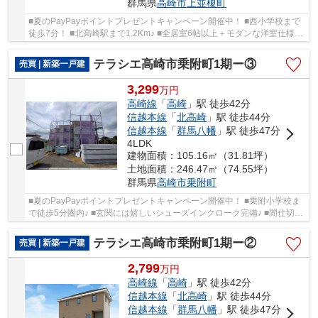
群馬県
高崎市
上並榎町
■夏のPayPayポイントプレゼントキャンペーン開催中！ ■西小学校まで
徒歩7分！ ■北高崎駅まで1.2Km♪ ■全居室6帖以上＋モダンな洋室仕様の
3LDK！ ○西小学校まで570ｍ ○並榎中学校まで81...
テラシエ高崎市乗附町1期ー③
売買 | 新築一戸建
3,299
万
円
高崎線
「
高崎
」駅 徒歩42分
信越本線
「
北高崎
」駅 徒歩44分
信越本線
「
群馬八幡
」駅 徒歩47分
4LDK
建物面積：105.16㎡（31.81坪）
土地面積：246.47㎡（74.55坪）
群馬県
高崎市
乗附町
■夏のPayPayポイントプレゼントキャンペーン開催中！ ■乗附小学校ま
で徒歩5分圏内♪ ■玄関には嬉しいシューズインクローク完備♪ ■間仕切り
対応で4LDK→5LDKに変更可能！ ○乗附小学校ま...
テラシエ高崎市乗附町1期ー②
売買 | 新築一戸建
2,799
万
円
高崎線
「
高崎
」駅 徒歩42分
信越本線
「
北高崎
」駅 徒歩44分
信越本線
「
群馬八幡
」駅 徒歩47分