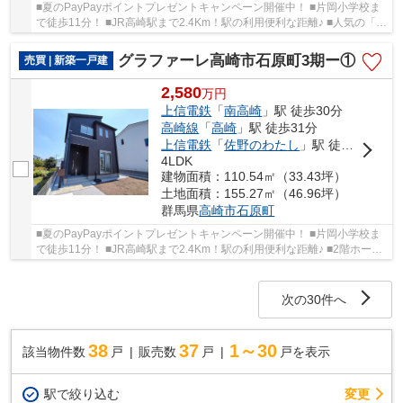
■夏のPayPayポイントプレゼントキャンペーン開催中！ ■片岡小学校ま
で徒歩11分！ ■JR高崎駅まで2.4Km！駅の利用便利な距離♪ ■人気の「平
屋」住宅登場！ファミリークローゼット付！ ○...
グラファーレ高崎市石原町3期ー①
売買 | 新築一戸建
2,580
万
円
上信電鉄
「
南高崎
」駅 徒歩30分
高崎線
「
高崎
」駅 徒歩31分
上信電鉄
「
佐野のわたし
」駅 徒歩37分
4LDK
建物面積：110.54㎡（33.43坪）
土地面積：155.27㎡（46.96坪）
群馬県
高崎市
石原町
■夏のPayPayポイントプレゼントキャンペーン開催中！ ■片岡小学校ま
で徒歩11分！ ■JR高崎駅まで2.4Km！駅の利用便利な距離♪ ■2階ホール
から直接アクセスできるインナーバルコニー！ ○...
次の30件へ
38
37
1～30
該当物件数
戸
販売数
戸
戸を表示
駅で絞り込む
変更