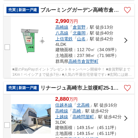
ローンに自信と実績あり♪ シングルマザー や...
ブルーミングガーデン高崎市倉賀野町ー②
売買 | 新築一戸建
2,990
万
円
高崎線
「
倉賀野
」駅 徒歩13分
八高線
「
北藤岡
」駅 徒歩40分
上信電鉄
「
山名
」駅 徒歩42分
4LDK
建物面積：112.70㎡（34.09坪）
土地面積：237.98㎡（71.98坪）
群馬県
高崎市
倉賀野町
■夏のPayPayポイントプレゼントキャンペーン開催中！ ■倉賀野駅まで
1Km！ベイシアまで徒歩7分♪ ■人気の平屋住宅登場です♪ ■玄関には嬉し
いシューズインクローク完備！ ○倉賀野小学校...
リナージュ高崎市上並榎町25-1期ー①
売買 | 新築一戸建
2,880
万
円
信越本線
「
北高崎
」駅 徒歩16分
高崎線
「
高崎
」駅 徒歩42分
上越線
「
高崎問屋町
」駅 徒歩42分
3LDK
建物面積：149.15㎡（45.11坪）
土地面積：149.15㎡（45.11坪）