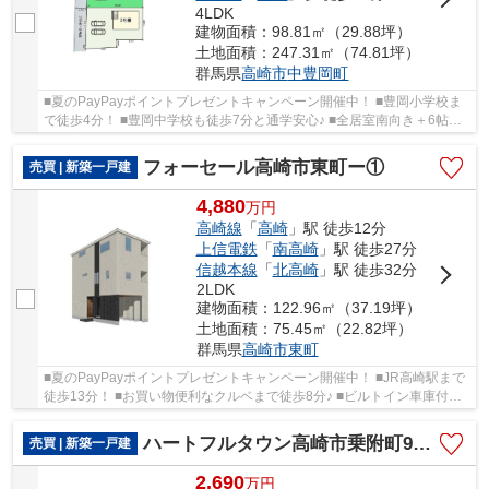
4LDK
建物面積：98.81㎡（29.88坪）
土地面積：247.31㎡（74.81坪）
群馬県
高崎市
中豊岡町
■夏のPayPayポイントプレゼントキャンペーン開催中！ ■豊岡小学校ま
で徒歩4分！ ■豊岡中学校も徒歩7分と通学安心♪ ■全居室南向き＋6帖以
上の広々間取り！ ○豊岡小学校まで300ｍ ○豊岡...
フォーセール高崎市東町ー①
売買 | 新築一戸建
4,880
万
円
高崎線
「
高崎
」駅 徒歩12分
上信電鉄
「
南高崎
」駅 徒歩27分
信越本線
「
北高崎
」駅 徒歩32分
2LDK
建物面積：122.96㎡（37.19坪）
土地面積：75.45㎡（22.82坪）
群馬県
高崎市
東町
■夏のPayPayポイントプレゼントキャンペーン開催中！ ■JR高崎駅まで
徒歩13分！ ■お買い物便利なクルベまで徒歩8分♪ ■ビルトイン車庫付き3
階建て住宅！ ○城東小学校まで480ｍ ○高松中...
ハートフルタウン高崎市乗附町90ーA
売買 | 新築一戸建
2,690
万
円