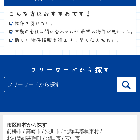
市区町村から探す
前橋市
/
高崎市
/
渋川市
/
北群馬郡榛東村
/
北群馬郡吉岡町
/
沼田市
/
安中市