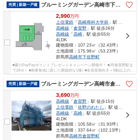
ブルーミングガーデン高崎市下佐野町ー①
売買 | 新築一戸建
2,990
万
円
上信電鉄
「
高崎商科大学前
」駅 徒歩16分
高崎線
「
倉賀野
」駅 徒歩26分
高崎線
「
高崎
」駅 徒歩55分
4LDK
建物面積：107.23㎡（32.43坪）
土地面積：175.98㎡（53.23坪）
群馬県
高崎市
下佐野町
■夏のPayPayポイントプレゼントキャンペーン開催中！ ■JR倉賀野駅ま
で2Km！ ■南東角地に面した開放的な1棟♪ ■全居室南向き＋6帖以上の
広々間取り！ ■便利な食器洗浄乾燥機付き！ ○佐...
ブルーミングガーデン高崎市倉賀野町405ーA
売買 | 新築一戸建
3,690
万
円
高崎線
「
倉賀野
」駅 徒歩15分
上信電鉄
「
佐野のわたし
」駅 徒歩29分
高崎線
「
高崎
」駅 徒歩55分
4LDK
建物面積：105.58㎡（31.93坪）
土地面積：337.64㎡（102.13坪）
群馬県
高崎市
倉賀野町