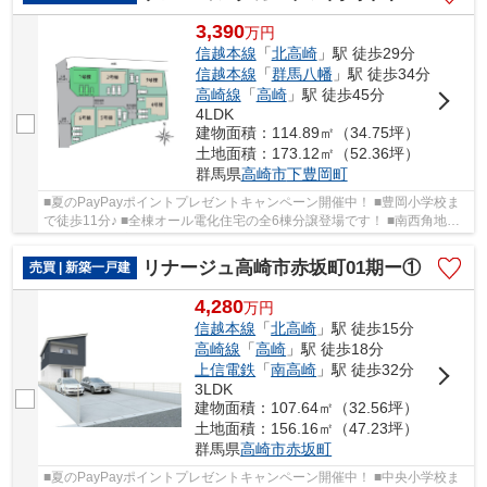
3,390
万
円
信越本線
「
北高崎
」駅 徒歩29分
信越本線
「
群馬八幡
」駅 徒歩34分
高崎線
「
高崎
」駅 徒歩45分
4LDK
建物面積：114.89㎡（34.75坪）
土地面積：173.12㎡（52.36坪）
群馬県
高崎市
下豊岡町
■夏のPayPayポイントプレゼントキャンペーン開催中！ ■豊岡小学校ま
で徒歩11分♪ ■全棟オール電化住宅の全6棟分譲登場です！ ■南西角地に
面した敷地！玄関上部は吹抜け仕様！ ○豊岡小...
リナージュ高崎市赤坂町01期ー①
売買 | 新築一戸建
4,280
万
円
信越本線
「
北高崎
」駅 徒歩15分
高崎線
「
高崎
」駅 徒歩18分
上信電鉄
「
南高崎
」駅 徒歩32分
3LDK
建物面積：107.64㎡（32.56坪）
土地面積：156.16㎡（47.23坪）
群馬県
高崎市
赤坂町
■夏のPayPayポイントプレゼントキャンペーン開催中！ ■中央小学校ま