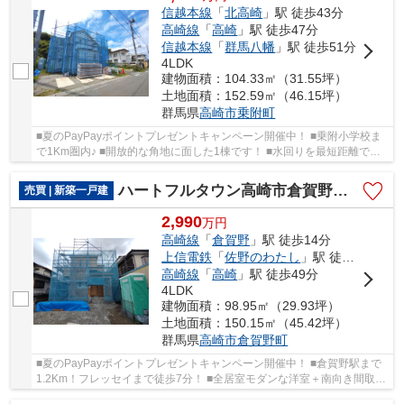
信越本線
「
北高崎
」駅 徒歩43分
高崎線
「
高崎
」駅 徒歩47分
信越本線
「
群馬八幡
」駅 徒歩51分
4LDK
建物面積：104.33㎡（31.55坪）
土地面積：152.59㎡（46.15坪）
群馬県
高崎市
乗附町
■夏のPayPayポイントプレゼントキャンペーン開催中！ ■乗附小学校ま
で1Km圏内♪ ■開放的な角地に面した1棟です！ ■水回りを最短距離で結
んだラクラク家事同線！ ○乗附小学校まで930ｍ ...
ハートフルタウン高崎市倉賀野町400ーA
売買 | 新築一戸建
2,990
万
円
高崎線
「
倉賀野
」駅 徒歩14分
上信電鉄
「
佐野のわたし
」駅 徒歩28分
高崎線
「
高崎
」駅 徒歩49分
4LDK
建物面積：98.95㎡（29.93坪）
土地面積：150.15㎡（45.42坪）
群馬県
高崎市
倉賀野町
■夏のPayPayポイントプレゼントキャンペーン開催中！ ■倉賀野駅まで
1.2Km！フレッセイまで徒歩7分！ ■全居室モダンな洋室＋南向き間取！
■水回りを最短距離で結んだラクラク家事同線！...