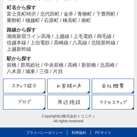
町名から探す
富士見町時沢
/
北代田町
/
金井
/
青柳町
/
下豊岡町
/
乗附町
/
樋越町
/
石原町
/
棟高町
/
南町
路線から探す
湘南新宿ライン高海
/
上越線
/
上毛電鉄
/
両毛線
/
信越本線
/
上信電鉄
/
高崎線
/
八高線
/
北陸新幹線
/
上越新幹線
駅から探す
前橋
/
群馬総社
/
中央前橋
/
高崎
/
新前橋
/
北高崎
/
八木原
/
城東
/
三俣
/
片貝
Copyright(c)株式会社トリニティ
All rights reserved
プライバシーポリシー
利用規約
PCサイト