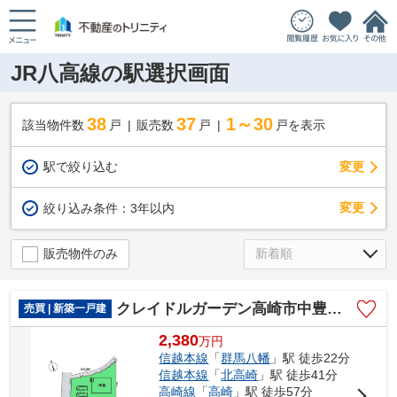
JR八高線の駅選択画面
38
37
1～30
該当物件数
戸
販売数
戸
戸を表示
駅で絞り込む
変更
変更
絞り込み条件：
3年以内
販売物件のみ
クレイドルガーデン高崎市中豊岡町第3ー①
売買 | 新築一戸建
2,380
万
円
信越本線
「
群馬八幡
」駅 徒歩22分
信越本線
「
北高崎
」駅 徒歩41分
高崎線
「
高崎
」駅 徒歩57分