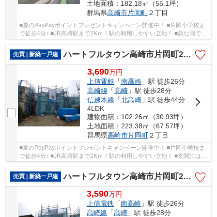
土地面積：182.18㎡（55.1坪）
群馬県
高崎市
片岡町
２丁目
■夏のPayPayポイントプレゼントキャンペーン開催中！ ■片岡小学校ま
で徒歩4分♪ ■JR高崎駅まで2Kｍ！駅の利用しやすい立地！ ■急な雨でも
安心のインナーバルコニー♪ ○片岡小学校まで35...
ハートフルタウン高崎市片岡町2丁目31ーB
売買 | 新築一戸建
3,690
万
円
上信電鉄
「
南高崎
」駅 徒歩26分
高崎線
「
高崎
」駅 徒歩28分
信越本線
「
北高崎
」駅 徒歩44分
4LDK
建物面積：102.26㎡（30.93坪）
土地面積：223.38㎡（67.57坪）
群馬県
高崎市
片岡町
２丁目
■夏のPayPayポイントプレゼントキャンペーン開催中！ ■片岡小学校ま
で徒歩4分♪ ■JR高崎駅まで2Kｍ！駅の利用しやすい立地！ ■玄関には嬉
しいシューズインクローク完備！ ○片岡小学校...
ハートフルタウン高崎市片岡町2丁目31ーA
売買 | 新築一戸建
3,590
万
円
上信電鉄
「
南高崎
」駅 徒歩26分
高崎線
「
高崎
」駅 徒歩28分