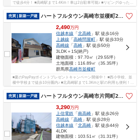
で徒歩4分！ ■高崎駅まで1.4Km！車は2台駐車可能♪ ■リビングゆったり
20帖！全居室6帖以上の3LDK住宅！ ○中央小学校...
ハートフルタウン高崎市並榎町28ー①
売買 | 新築一戸建
2,490
万
円
信越本線
「
北高崎
」駅 徒歩16分
上越線
「
高崎問屋町
」駅 徒歩33分
高崎線
「
高崎
」駅 徒歩50分
3LDK＋1S(納戸)
建物面積：97.70㎡（29.55坪）
土地面積：116.89㎡（35.35坪）
群馬県
高崎市
並榎町
■夏のPayPayポイントプレゼントキャンペーン開催中！ ■西小学校、並
榎中学校まで徒歩10分圏内♪ ■北高崎駅まで1.3Kmと駅の利用も便利！ ■
フリースペース付き3LDK住宅です！ ○西小学校...
ハートフルタウン高崎市片岡町2丁目31ーC
売買 | 新築一戸建
3,290
万
円
上信電鉄
「
南高崎
」駅 徒歩26分
高崎線
「
高崎
」駅 徒歩28分
信越本線
「
北高崎
」駅 徒歩44分
4LDK
建物面積：103.51㎡（31.31坪）