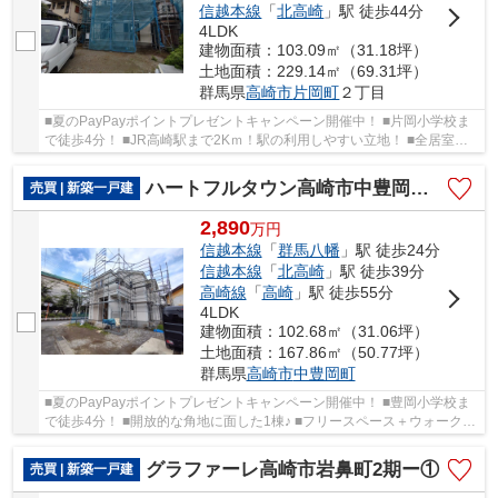
信越本線
「
北高崎
」駅 徒歩44分
4LDK
建物面積：103.09㎡（31.18坪）
土地面積：229.14㎡（69.31坪）
群馬県
高崎市
片岡町
２丁目
■夏のPayPayポイントプレゼントキャンペーン開催中！ ■片岡小学校ま
で徒歩4分！ ■JR高崎駅まで2Kｍ！駅の利用しやすい立地！ ■全居室洋
室仕様＋南向きのモダンな間取り！ ○片岡小学校...
ハートフルタウン高崎市中豊岡町63ー①
売買 | 新築一戸建
2,890
万
円
信越本線
「
群馬八幡
」駅 徒歩24分
信越本線
「
北高崎
」駅 徒歩39分
高崎線
「
高崎
」駅 徒歩55分
4LDK
建物面積：102.68㎡（31.06坪）
土地面積：167.86㎡（50.77坪）
群馬県
高崎市
中豊岡町
■夏のPayPayポイントプレゼントキャンペーン開催中！ ■豊岡小学校ま
で徒歩4分！ ■開放的な角地に面した1棟♪ ■フリースペース＋ウォークイ
ンクローゼット付き！ ○豊岡小学校まで290ｍ ...
グラファーレ高崎市岩鼻町2期ー①
売買 | 新築一戸建