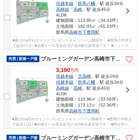
信越本線
「
群馬八幡
」駅 徒歩34分
高崎線
「
高崎
」駅 徒歩45分
4LDK
建物面積：113.85㎡（34.43坪）
土地面積：182.93㎡（55.33坪）
群馬県
高崎市
下豊岡町
■夏のPayPayポイントプレゼントキャンペーン開催中！ ■豊岡小学校ま
で徒歩11分♪ ■全棟オール電化住宅の全6棟分譲登場です！ ■シューズイ
ンクロークやパントリー、リネン収納完備♪ ○豊...
ブルーミングガーデン高崎市下豊岡町ー②
売買 | 新築一戸建
3,190
万
円
信越本線
「
北高崎
」駅 徒歩29分
信越本線
「
群馬八幡
」駅 徒歩34分
高崎線
「
高崎
」駅 徒歩45分
4LDK
建物面積：110.96㎡（33.56坪）
土地面積：173.12㎡（52.36坪）
群馬県
高崎市
下豊岡町
■夏のPayPayポイントプレゼントキャンペーン開催中！ ■豊岡小学校ま
で徒歩11分♪ ■全棟オール電化住宅の全6棟分譲登場です！ ■間仕切り対
応で4LDK→5LDKに変更可能♪ ○豊岡小学校まで870...
ブルーミングガーデン高崎市下豊岡町ー①
売買 | 新築一戸建