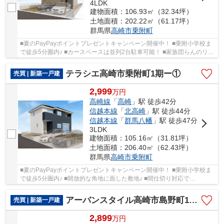
4LDK
建物面積：106.93㎡（32.34坪）
土地面積：202.22㎡（61.17坪）
群馬県
高崎市
乗附町
■夏のPayPayポイントプレゼントキャンペーン開催中！ ■乗附小学校ま
で徒歩5分圏内♪ ■カースペースは並列2台駐車可能！ ■家族団らんのリビ
ングゆったり20帖！ ○乗附小学校まで350ｍ ○...
テラシエ高崎市乗附町1期ー①
売買 | 新築一戸建
2,999
万
円
高崎線
「
高崎
」駅 徒歩42分
信越本線
「
北高崎
」駅 徒歩44分
信越本線
「
群馬八幡
」駅 徒歩47分
3LDK
建物面積：105.16㎡（31.81坪）
土地面積：206.40㎡（62.43坪）
群馬県
高崎市
乗附町
■夏のPayPayポイントプレゼントキャンペーン開催中！ ■乗附小学校ま
で徒歩5分圏内♪ ■開放的な角地に面した敷地♪ ■間仕切り対応で
3LDK→4LDKに変更可能！ ○乗附小学校まで350ｍ ○片岡中...
アーバンスタイル高崎市島野町1期ー③
売買 | 新築一戸建
2,899
万
円