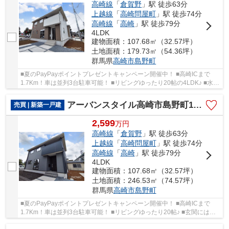
高崎線
「
倉賀野
」駅 徒歩63分
上越線
「
高崎問屋町
」駅 徒歩74分
高崎線
「
高崎
」駅 徒歩79分
4LDK
建物面積：107.68㎡（32.57坪）
土地面積：179.73㎡（54.36坪）
群馬県
高崎市
島野町
■夏のPayPayポイントプレゼントキャンペーン開催中！ ■高崎ICまで
1.7Km！車は並列3台駐車可能！ ■リビングゆったり20帖の4LDK♪ ■水回
りを最短距離で結んだラクラク家事同線！ ○京ヶ島...
アーバンスタイル高崎市島野町1期ー①
売買 | 新築一戸建
2,599
万
円
高崎線
「
倉賀野
」駅 徒歩63分
上越線
「
高崎問屋町
」駅 徒歩74分
高崎線
「
高崎
」駅 徒歩79分
4LDK
建物面積：107.68㎡（32.57坪）
土地面積：246.53㎡（74.57坪）
群馬県
高崎市
島野町
■夏のPayPayポイントプレゼントキャンペーン開催中！ ■高崎ICまで
1.7Km！車は並列3台駐車可能！ ■リビングゆったり20帖♪ ■玄関には嬉
しいシューズインクローク完備♪ ○京ヶ島小学校ま...