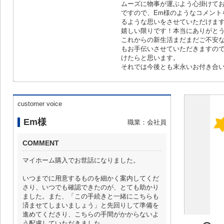
ムーズに物事が運ぶよう心掛けて
ですので、Em様のようなコメント
るような思いをさせていただけま
嬉しい限りです！本当にありがと
これからの新生活まだまだご不安
もお手伝いさせていただきますの
けたらと思います。
それでは今後とも末永いお付き合
customer voice
Em様
職業：会社員
COMMENT
マイホーム購入でお世話になりました。
いつまでに用意するものを細かく案内してくだ
さり、いつでも確認できたのが、とても助かり
ました。また、「この手続きと一緒にこちらも
済ませてしまいましょう」と先回りして準備を
進めてくださり、こちらの手間がかからないよ
う配慮していただきました。