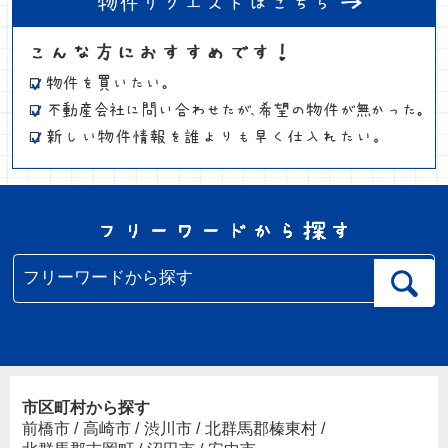
市区町村から探す
前橋市
/
高崎市
/
渋川市
/
北群馬郡榛東村
/