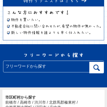
市区町村から探す
前橋市
/
高崎市
/
渋川市
/
北群馬郡榛東村
/