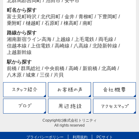
北群馬郡吉岡町
/
沼田市
/
安中市
町名から探す
富士見町時沢
/
北代田町
/
金井
/
青柳町
/
下豊岡町
/
乗附町
/
樋越町
/
石原町
/
棟高町
/
南町
路線から探す
湘南新宿ライン高海
/
上越線
/
上毛電鉄
/
両毛線
/
信越本線
/
上信電鉄
/
高崎線
/
八高線
/
北陸新幹線
/
上越新幹線
駅から探す
前橋
/
群馬総社
/
中央前橋
/
高崎
/
新前橋
/
北高崎
/
八木原
/
城東
/
三俣
/
片貝
Copyright(c)株式会社トリニティ
All rights reserved
プライバシーポリシー
利用規約
PCサイト