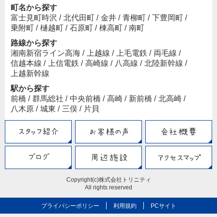
町名から探す
富士見町時沢
/
北代田町
/
金井
/
青柳町
/
下豊岡町
/
乗附町
/
樋越町
/
石原町
/
棟高町
/
南町
路線から探す
湘南新宿ライン高海
/
上越線
/
上毛電鉄
/
両毛線
/
信越本線
/
上信電鉄
/
高崎線
/
八高線
/
北陸新幹線
/
上越新幹線
駅から探す
前橋
/
群馬総社
/
中央前橋
/
高崎
/
新前橋
/
北高崎
/
八木原
/
城東
/
三俣
/
片貝
Copyright(c)株式会社トリニティ
All rights reserved
プライバシーポリシー
利用規約
PCサイト