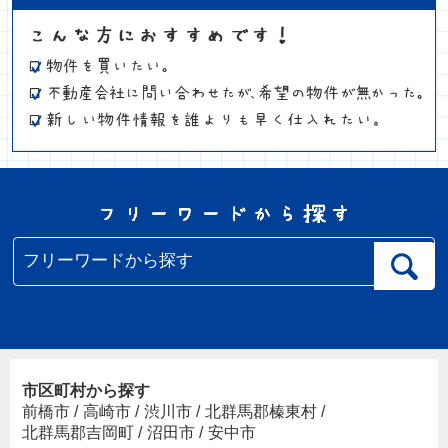
市区町村から探す
前橋市
/
高崎市
/
渋川市
/
北群馬郡榛東村
/
北群馬郡吉岡町
/
沼田市
/
安中市