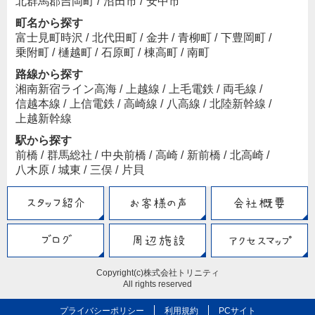
北群馬郡吉岡町
/
沼田市
/
安中市
町名から探す
富士見町時沢
/
北代田町
/
金井
/
青柳町
/
下豊岡町
/
乗附町
/
樋越町
/
石原町
/
棟高町
/
南町
路線から探す
湘南新宿ライン高海
/
上越線
/
上毛電鉄
/
両毛線
/
信越本線
/
上信電鉄
/
高崎線
/
八高線
/
北陸新幹線
/
上越新幹線
駅から探す
前橋
/
群馬総社
/
中央前橋
/
高崎
/
新前橋
/
北高崎
/
八木原
/
城東
/
三俣
/
片貝
Copyright(c)株式会社トリニティ
All rights reserved
プライバシーポリシー
利用規約
PCサイト