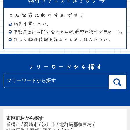
市区町村から探す
前橋市
/
高崎市
/
渋川市
/
北群馬郡榛東村
/