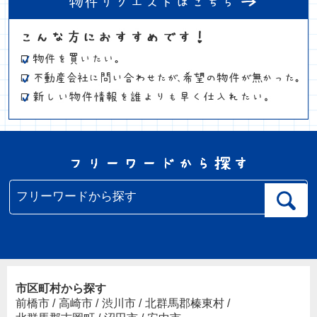
市区町村から探す
前橋市
/
高崎市
/
渋川市
/
北群馬郡榛東村
/