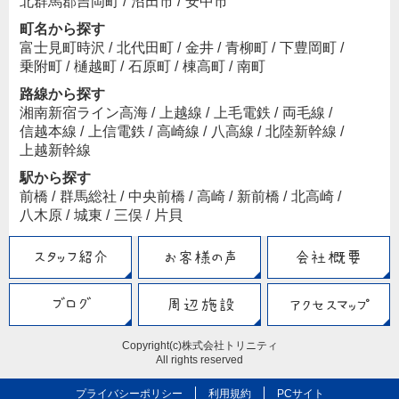
北群馬郡吉岡町
/
沼田市
/
安中市
町名から探す
富士見町時沢
/
北代田町
/
金井
/
青柳町
/
下豊岡町
/
乗附町
/
樋越町
/
石原町
/
棟高町
/
南町
路線から探す
湘南新宿ライン高海
/
上越線
/
上毛電鉄
/
両毛線
/
信越本線
/
上信電鉄
/
高崎線
/
八高線
/
北陸新幹線
/
上越新幹線
駅から探す
前橋
/
群馬総社
/
中央前橋
/
高崎
/
新前橋
/
北高崎
/
八木原
/
城東
/
三俣
/
片貝
Copyright(c)株式会社トリニティ
All rights reserved
プライバシーポリシー
利用規約
PCサイト