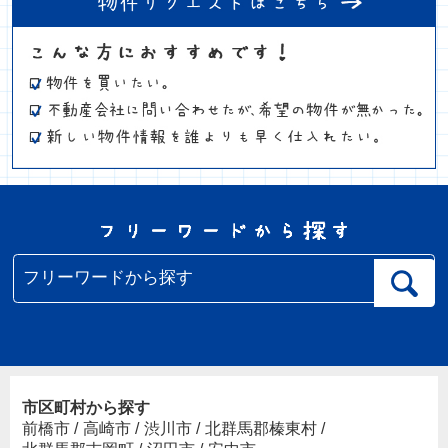
市区町村から探す
前橋市
/
高崎市
/
渋川市
/
北群馬郡榛東村
/