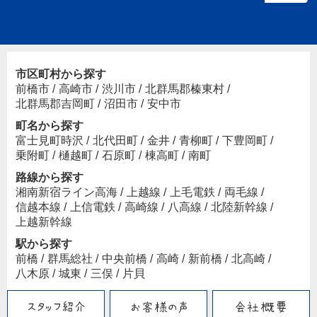
市区町村から探す
前橋市
/
高崎市
/
渋川市
/
北群馬郡榛東村
/
北群馬郡吉岡町
/
沼田市
/
安中市
町名から探す
富士見町時沢
/
北代田町
/
金井
/
青柳町
/
下豊岡町
/
乗附町
/
樋越町
/
石原町
/
棟高町
/
南町
路線から探す
湘南新宿ライン高海
/
上越線
/
上毛電鉄
/
両毛線
/
信越本線
/
上信電鉄
/
高崎線
/
八高線
/
北陸新幹線
/
上越新幹線
駅から探す
前橋
/
群馬総社
/
中央前橋
/
高崎
/
新前橋
/
北高崎
/
八木原
/
城東
/
三俣
/
片貝