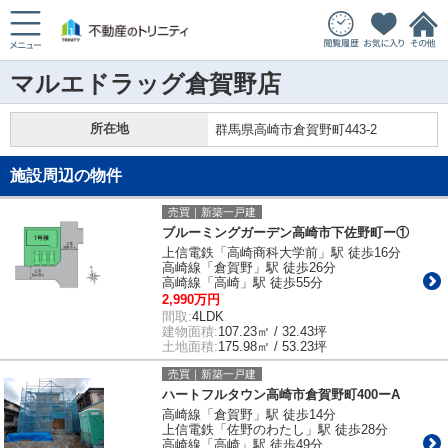
マルエドラッグ倉賀野店
所在地
群馬県高崎市倉賀野町443-2
施設周辺の物件
売買｜新築一戸建
ブルーミングガーデン高崎市下佐野町ー①
上信電鉄「高崎商科大学前」駅 徒歩16分
高崎線「倉賀野」駅 徒歩26分
高崎線「高崎」駅 徒歩55分
2,990万円
間取:
4LDK
建物面積:
107.23㎡ / 32.43坪
土地面積:
175.98㎡ / 53.23坪
売買｜新築一戸建
ハートフルタウン高崎市倉賀野町400ーA
高崎線「倉賀野」駅 徒歩14分
上信電鉄「佐野のわたし」駅 徒歩28分
高崎線「高崎」駅 徒歩49分