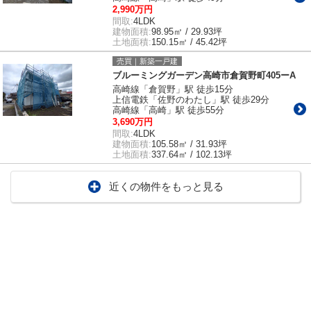
2,990万円
間取:
4LDK
建物面積:
98.95㎡ / 29.93坪
土地面積:
150.15㎡ / 45.42坪
売買｜新築一戸建
ブルーミングガーデン高崎市倉賀野町405ーA
高崎線「倉賀野」駅 徒歩15分
上信電鉄「佐野のわたし」駅 徒歩29分
高崎線「高崎」駅 徒歩55分
3,690万円
間取:
4LDK
建物面積:
105.58㎡ / 31.93坪
土地面積:
337.64㎡ / 102.13坪
近くの物件をもっと見る