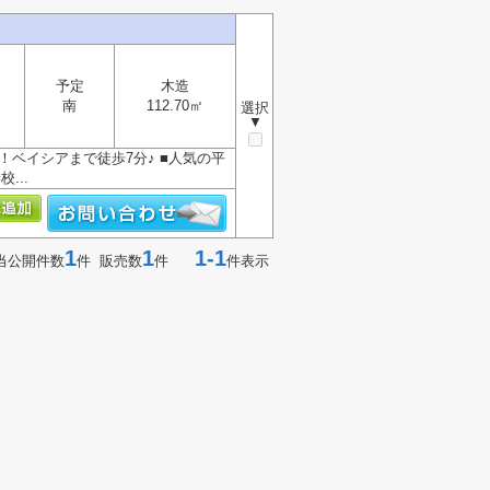
予定
木造
南
112.70㎡
選択
▼
m！ベイシアまで徒歩7分♪ ■人気の平
...
1
1
1-1
当公開件数
件 販売数
件
件表示