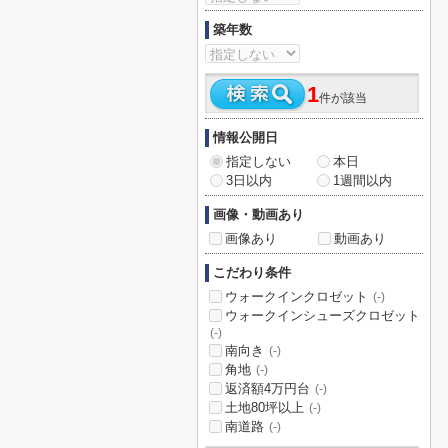
築年数
1
件が該当
情報公開日
指定しない
本日
3日以内
1週間以内
画像・動画あり
画像あり
動画あり
こだわり条件
ウォークインクロゼット
(-)
ウォークインシューズクロゼット
(-)
南向き
(-)
角地
(-)
返済額4万円台
(-)
土地80坪以上
(-)
南道路
(-)