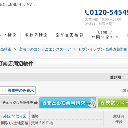
悩みもお聞かせください
0120-5454
営業時間：9:00～19:00
定休日：毎週水曜日
高崎市
>
高崎市のコンビニエンスストア
>
セブンイレブン 高崎倉賀野
町南店周辺物件
並び順：
募集中のみ表示
該
外観
/
間取り図
価格
駅徒歩
停歩
交通 / 所在地
間取り/土地面積