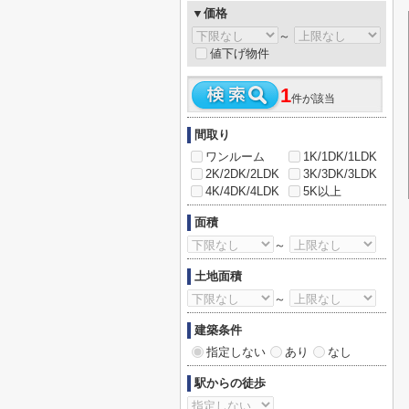
▼価格
～
値下げ物件
1
件が該当
間取り
ワンルーム
1K/1DK/1LDK
2K/2DK/2LDK
3K/3DK/3LDK
4K/4DK/4LDK
5K以上
面積
～
土地面積
～
建築条件
指定しない
あり
なし
駅からの徒歩