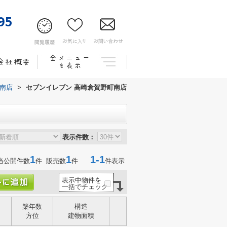
95
町南店
>
セブンイレブン 高崎倉賀野町南店
表示件数：
1
1
1-1
当公開件数
件 販売数
件
件表示
表示中物件を
一括でチェック
築年数
構造
方位
建物面積