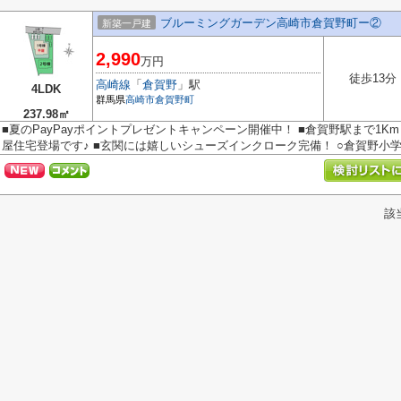
ブルーミングガーデン高崎市倉賀野町ー②
新築一戸建
2,990
万円
徒歩13分
高崎線
「
倉賀野
」駅
4LDK
群馬県
高崎市
倉賀野町
237.98㎡
■夏のPayPayポイントプレゼントキャンペーン開催中！ ■倉賀野駅まで1K
屋住宅登場です♪ ■玄関には嬉しいシューズインクローク完備！ ○倉賀野小学校
該