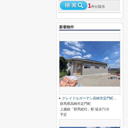
1
件が該当
新着物件
クレイドルガーデン高崎市足門町第9ー①
群馬県高崎市足門町
上越線「群馬総社」駅 徒歩71分
予定