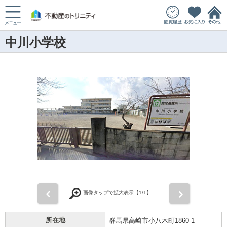
中川小学校
前
次
画像タップで拡大表示【
1
/1】
所在地
群馬県高崎市小八木町1860-1