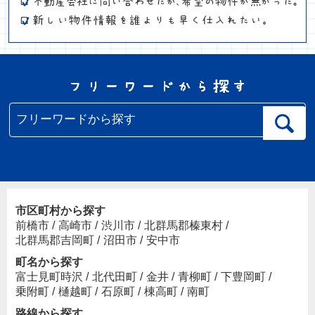
市区町村から探す
前橋市
/
高崎市
/
渋川市
/
北群馬郡榛東村
/
北群馬郡吉岡町
/
沼田市
/
安中市
町名から探す
富士見町時沢
/
北代田町
/
金井
/
青柳町
/
下豊岡町
/
乗附町
/
樋越町
/
石原町
/
棟高町
/
南町
路線から探す