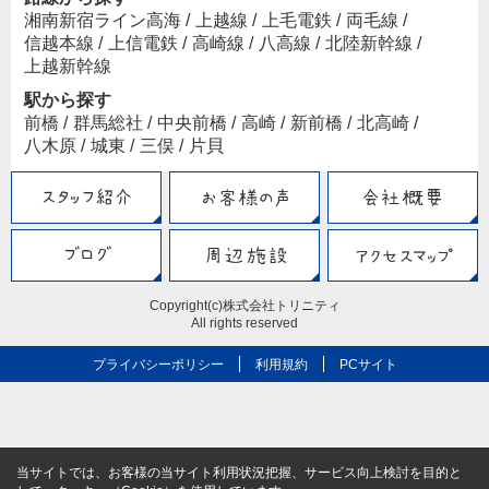
湘南新宿ライン高海
/
上越線
/
上毛電鉄
/
両毛線
/
信越本線
/
上信電鉄
/
高崎線
/
八高線
/
北陸新幹線
/
上越新幹線
駅から探す
前橋
/
群馬総社
/
中央前橋
/
高崎
/
新前橋
/
北高崎
/
八木原
/
城東
/
三俣
/
片貝
Copyright(c)株式会社トリニティ
All rights reserved
プライバシーポリシー
利用規約
PCサイト
当サイトでは、お客様の当サイト利用状況把握、サービス向上検討を目的と