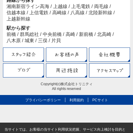
路線から探す
湘南新宿ライン高海
/
上越線
/
上毛電鉄
/
両毛線
/
信越本線
/
上信電鉄
/
高崎線
/
八高線
/
北陸新幹線
/
上越新幹線
駅から探す
前橋
/
群馬総社
/
中央前橋
/
高崎
/
新前橋
/
北高崎
/
八木原
/
城東
/
三俣
/
片貝
Copyright(c)株式会社トリニティ
All rights reserved
プライバシーポリシー
利用規約
PCサイト
当サイトでは、お客様の当サイト利用状況把握、サービス向上検討を目的と