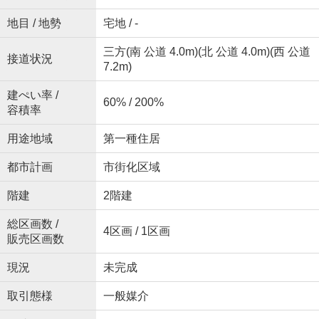
地目 / 地勢
宅地 / -
三方(南 公道 4.0m)(北 公道 4.0m)(西 公道
接道状況
7.2m)
建ぺい率 /
60% / 200%
容積率
用途地域
第一種住居
都市計画
市街化区域
階建
2階建
総区画数 /
4区画 / 1区画
販売区画数
現況
未完成
取引態様
一般媒介