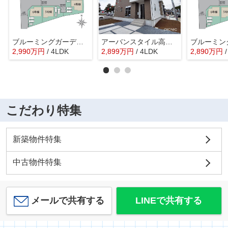
ブルーミングガーデン高崎市下豊岡町ー③
アーバンスタイル高崎市島野町1期ー③
2,990
万
円
/ 4LDK
2,899
万
円
/ 4LDK
2,890
万
円
こだわり特集
新築物件特集
中古物件特集
メールで共有する
LINEで共有する