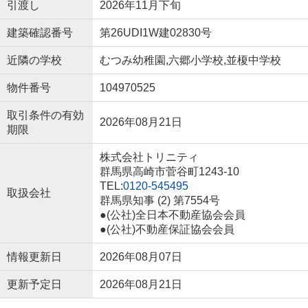
引渡し
2026年11月下旬
建築確認番号
第26UDI1W建02830号
近隣の学校
むつみ幼稚園,六郷小学校,並榎中学校
物件番号
104970525
取引条件の有効
2026年08月21日
期限
株式会社トリニティ
群馬県高崎市菅谷町1243-10
TEL:
0120-545495
取扱会社
群馬県知事 (2) 第7554号
●(公社)全日本不動産協会会員
●(公社)不動産保証協会会員
情報更新日
2026年08月07日
更新予定日
2026年08月21日