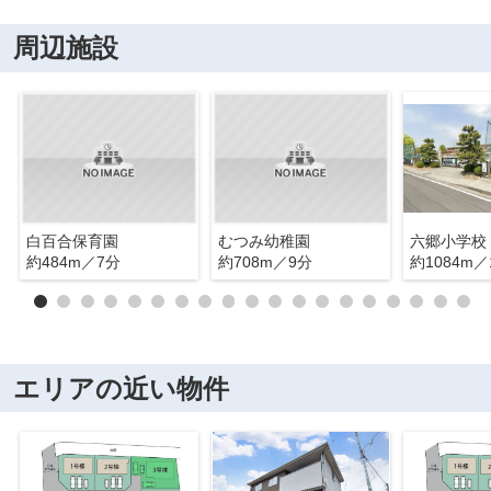
周辺施設
白百合保育園
むつみ幼稚園
六郷小学校
約484m／7分
約708m／9分
約1084m／
エリアの近い物件