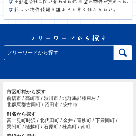
市区町村から探す
前橋市
/
高崎市
/
渋川市
/
北群馬郡榛東村
/
北群馬郡吉岡町
/
沼田市
/
安中市
町名から探す
富士見町時沢
/
北代田町
/
金井
/
青柳町
/
下豊岡町
/
乗附町
/
樋越町
/
石原町
/
棟高町
/
南町