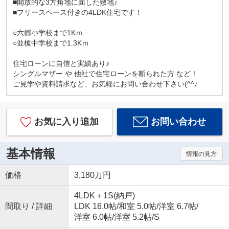
■開放的な3方角地に面した敷地♪
■フリースペース付きの4LDK住宅です！
○六郷小学校まで1Kｍ
○並榎中学校まで1.3Kｍ
住宅ローンに自信と実績あり♪
シングルマザー や 他社で住宅ローンを断られた方 など！
ご見学や資料請求など、お気軽にお問い合わせ下さい(^^♪
お気に入り追加
お問い合わせ
基本情報
情報の見方
価格
3,180万円
4LDK＋1S(納戸)
間取り / 詳細
LDK 16.0帖
/
和室 5.0帖
/
洋室 6.7帖
/
洋室 6.0帖
/
洋室 5.2帖
/
S