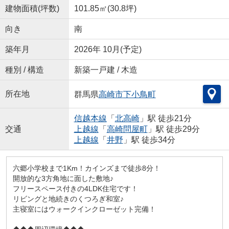
建物面積(坪数)
101.85㎡(30.8坪)
向き
南
築年月
2026年 10月(予定)
種別 / 構造
新築一戸建 / 木造
所在地
群馬県
高崎市
下小鳥町
信越本線
「
北高崎
」駅 徒歩21分
交通
上越線
「
高崎問屋町
」駅 徒歩29分
上越線
「
井野
」駅 徒歩34分
六郷小学校まで1Km！カインズまで徒歩8分！
開放的な3方角地に面した敷地♪
フリースペース付きの4LDK住宅です！
リビングと地続きのくつろぎ和室♪
主寝室にはウォークインクローゼット完備！