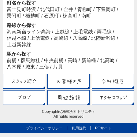
町名から探す
富士見町時沢
/
北代田町
/
金井
/
青柳町
/
下豊岡町
/
乗附町
/
樋越町
/
石原町
/
棟高町
/
南町
路線から探す
湘南新宿ライン高海
/
上越線
/
上毛電鉄
/
両毛線
/
信越本線
/
上信電鉄
/
高崎線
/
八高線
/
北陸新幹線
/
上越新幹線
駅から探す
前橋
/
群馬総社
/
中央前橋
/
高崎
/
新前橋
/
北高崎
/
八木原
/
城東
/
三俣
/
片貝
Copyright(c)株式会社トリニティ
All rights reserved
プライバシーポリシー
利用規約
PCサイト