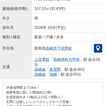
建物面積(坪数)
107.23㎡(32.43坪)
向き
南
築年月
2026年 10月(予定)
種別 / 構造
新築一戸建 / 木造
所在地
群馬県
高崎市
下佐野町
上信電鉄
「
高崎商科大学前
」駅 徒歩16
分
交通
高崎線
「
倉賀野
」駅 徒歩26分
高崎線
「
高崎
」駅 徒歩55分
JR倉賀野駅まで2Km！
南東角地に面した開放的な1棟♪
全居室南向き＋6帖以上の広々間取り！
玄関には嬉しいシューズインクローク完備！