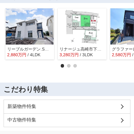
リーブルガーデン.S高崎市第2南新波町ー①
リナージュ高崎市下小鳥町01期ー②
2,880
万
円
/ 4LDK
3,280
万
円
/ 3LDK
2,580
万
円
こだわり特集
新築物件特集
中古物件特集