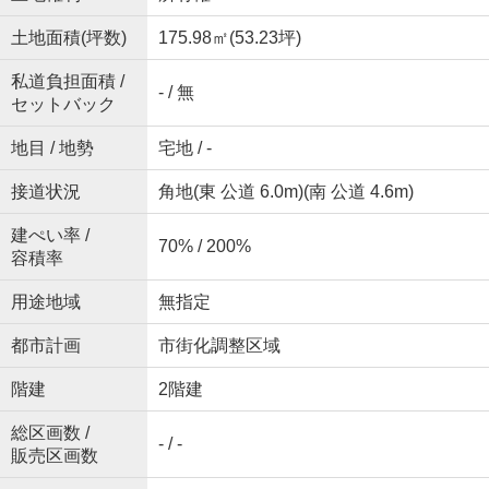
土地面積(坪数)
175.98㎡(53.23坪)
私道負担面積 /
- / 無
セットバック
地目 / 地勢
宅地 / -
接道状況
角地(東 公道 6.0m)(南 公道 4.6m)
建ぺい率 /
70% / 200%
容積率
用途地域
無指定
都市計画
市街化調整区域
階建
2階建
総区画数 /
- / -
販売区画数