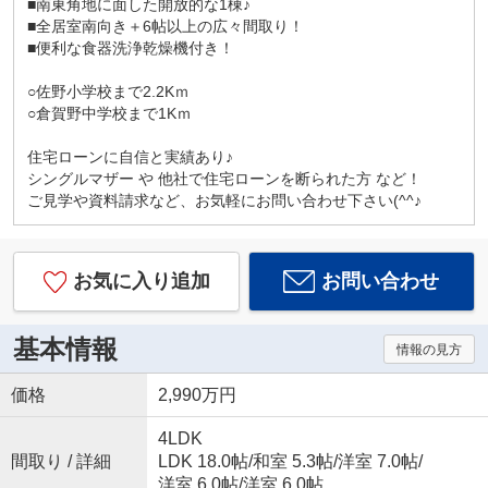
■南東角地に面した開放的な1棟♪
■全居室南向き＋6帖以上の広々間取り！
■便利な食器洗浄乾燥機付き！
○佐野小学校まで2.2Kｍ
○倉賀野中学校まで1Kｍ
住宅ローンに自信と実績あり♪
シングルマザー や 他社で住宅ローンを断られた方 など！
ご見学や資料請求など、お気軽にお問い合わせ下さい(^^♪
お気に入り追加
お問い合わせ
基本情報
情報の見方
価格
2,990万円
4LDK
間取り / 詳細
LDK 18.0帖
/
和室 5.3帖
/
洋室 7.0帖
/
洋室 6.0帖
/
洋室 6.0帖