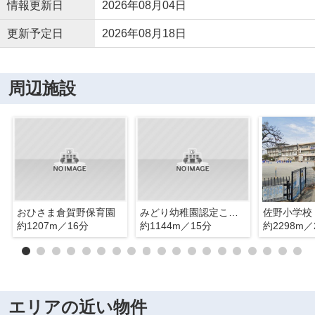
情報更新日
2026年08月04日
更新予定日
2026年08月18日
周辺施設
おひさま倉賀野保育園
みどり幼稚園認定こども園
佐野小学校
約1207m／16分
約1144m／15分
約2298m／
エリアの近い物件