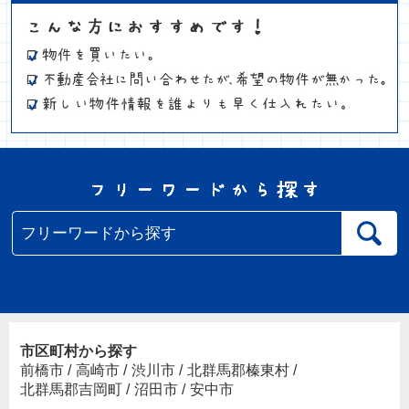
市区町村から探す
前橋市
/
高崎市
/
渋川市
/
北群馬郡榛東村
/
北群馬郡吉岡町
/
沼田市
/
安中市