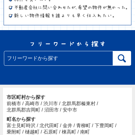
市区町村から探す
前橋市
/
高崎市
/
渋川市
/
北群馬郡榛東村
/
北群馬郡吉岡町
/
沼田市
/
安中市
町名から探す
富士見町時沢
/
北代田町
/
金井
/
青柳町
/
下豊岡町
/
乗附町
/
樋越町
/
石原町
/
棟高町
/
南町