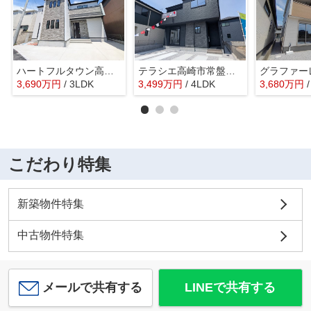
ハートフルタウン高崎市若松町25ー①
テラシエ高崎市常盤町1期ー①
3,690
万
円
/ 3LDK
3,499
万
円
/ 4LDK
3,680
万
円
こだわり特集
新築物件特集
中古物件特集
メールで共有する
LINEで共有する