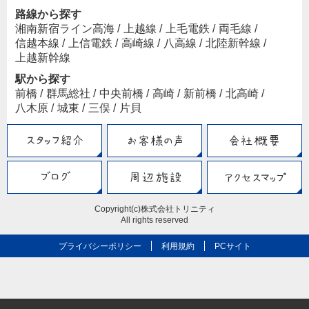
路線から探す
湘南新宿ライン高海
/
上越線
/
上毛電鉄
/
両毛線
/
信越本線
/
上信電鉄
/
高崎線
/
八高線
/
北陸新幹線
/
上越新幹線
駅から探す
前橋
/
群馬総社
/
中央前橋
/
高崎
/
新前橋
/
北高崎
/
八木原
/
城東
/
三俣
/
片貝
Copyright(c)株式会社トリニティ
All rights reserved
プライバシーポリシー
利用規約
PCサイト