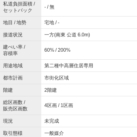
私道負担面積 /
- / 無
セットバック
地目 / 地勢
宅地 / -
接道状況
一方(南東 公道 6.0m)
建ぺい率 /
60% / 200%
容積率
用途地域
第二種中高層住居専用
都市計画
市街化区域
階建
2階建
総区画数 /
4区画 / 1区画
販売区画数
現況
未完成
取引態様
一般媒介