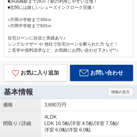
■JR高崎駅まで2Kｍ！駅の利用しやすい立地！
■玄関には嬉しいシューズインクローク完備！
○片岡小学校まで350ｍ
○片岡中学校まで920ｍ
住宅ローンに自信と実績あり♪
シングルマザー や 他社で住宅ローンを断られた方 など！
ご見学や資料請求など、お気軽にお問い合わせ下さい(^^♪
お気に入り追加
お問い合わせ
基本情報
情報の見方
価格
3,690万円
4LDK
間取り / 詳細
LDK 16.5帖
/
洋室 4.5帖
/
洋室 7.5帖
/
洋室 6.0帖
/
洋室 6.0帖