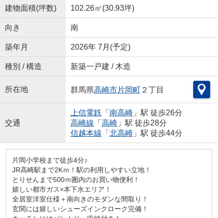
建物面積(坪数)
102.26㎡(30.93坪)
向き
南
築年月
2026年 7月(予定)
種別 / 構造
新築一戸建 / 木造
所在地
群馬県
高崎市
片岡町
２丁目
上信電鉄
「
南高崎
」駅 徒歩26分
交通
高崎線
「
高崎
」駅 徒歩28分
信越本線
「
北高崎
」駅 徒歩44分
片岡小学校まで徒歩4分♪
JR高崎駅まで2Kｍ！駅の利用しやすい立地！
とりせんまで500ｍ圏内のお買い物便利！
嬉しい都市ガス×本下水エリア！
全居室洋室仕様＋南向きのモダンな間取り！
玄関には嬉しいシューズインクローク完備！