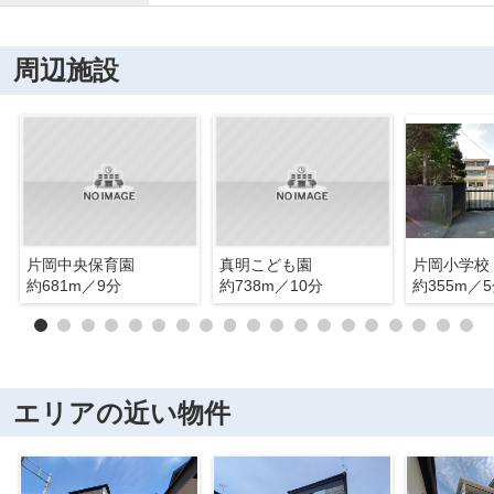
周辺施設
片岡中央保育園
真明こども園
片岡小学校
約681m／9分
約738m／10分
約355m／
エリアの近い物件