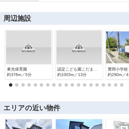
周辺施設
東光保育園
認定こども園こだま幼稚園
豊岡小学校
約378m／5分
約1003m／13分
約290m／
エリアの近い物件