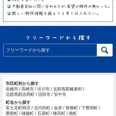
市区町村から探す
前橋市
/
高崎市
/
渋川市
/
北群馬郡榛東村
/
北群馬郡吉岡町
/
沼田市
/
安中市
町名から探す
富士見町時沢
/
北代田町
/
金井
/
青柳町
/
下豊岡町
/
乗附町
/
樋越町
/
石原町
/
棟高町
/
南町