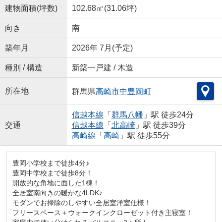
建物面積(坪数)
102.68㎡(31.06坪)
向き
南
築年月
2026年 7月(予定)
種別 / 構造
新築一戸建 / 木造
所在地
群馬県
高崎市
中豊岡町
信越本線
「
群馬八幡
」駅 徒歩24分
交通
信越本線
「
北高崎
」駅 徒歩39分
高崎線
「
高崎
」駅 徒歩55分
豊岡小学校まで徒歩4分♪
豊岡中学校まで徒歩8分！
開放的な角地に面した1棟！
全居室南向きの暖かな4LDK♪
モダンでお掃除のしやすい全居室洋室仕様！
フリースペース＋ウォークインクローゼット付き主寝室！