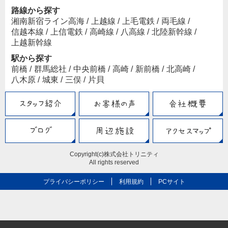
路線から探す
湘南新宿ライン高海
/
上越線
/
上毛電鉄
/
両毛線
/
信越本線
/
上信電鉄
/
高崎線
/
八高線
/
北陸新幹線
/
上越新幹線
駅から探す
前橋
/
群馬総社
/
中央前橋
/
高崎
/
新前橋
/
北高崎
/
八木原
/
城東
/
三俣
/
片貝
Copyright(c)株式会社トリニティ
All rights reserved
プライバシーポリシー
利用規約
PCサイト