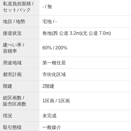
私道負担面積 /
- / 無
セットバック
地目 / 地勢
宅地 / -
接道状況
角地(西 公道 3.2m)(北 公道 7.0m)
建ぺい率 /
60% / 200%
容積率
用途地域
第一種住居
都市計画
市街化区域
階建
2階建
総区画数 /
1区画 / 1区画
販売区画数
現況
未完成
取引態様
一般媒介