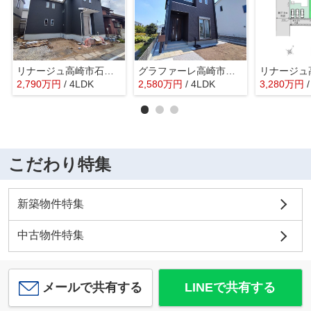
リナージュ高崎市石原町01期ー①
グラファーレ高崎市石原町3期ー①
2,790
万
円
/ 4LDK
2,580
万
円
/ 4LDK
3,280
万
円
こだわり特集
新築物件特集
中古物件特集
メールで共有する
LINEで共有する