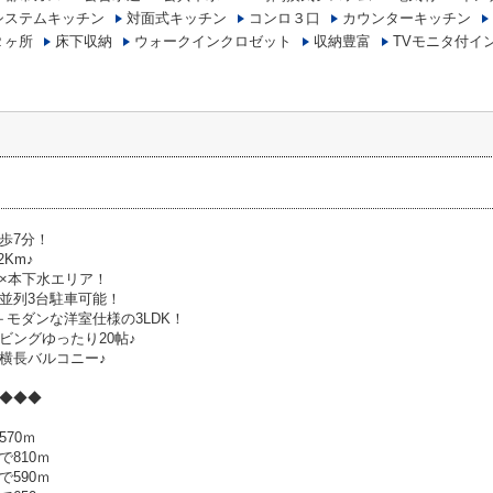
システムキッチン
対面式キッチン
コンロ３口
カウンターキッチン
２ヶ所
床下収納
ウォークインクロゼット
収納豊富
TVモニタ付イ
歩7分！
2Km♪
×本下水エリア！
並列3台駐車可能！
＋モダンな洋室仕様の3LDK！
ビングゆったり20帖♪
横長バルコニー♪
◆◆◆
70ｍ
810ｍ
590ｍ