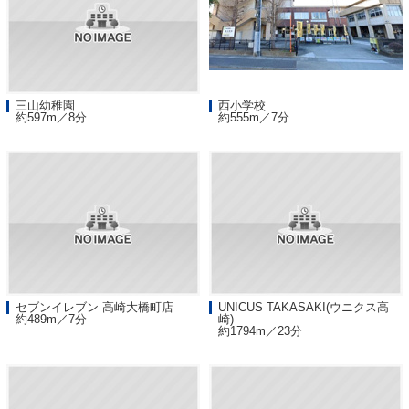
三山幼稚園
西小学校
約597m／8分
約555m／7分
セブンイレブン 高崎大橋町店
UNICUS TAKASAKI(ウニクス高
約489m／7分
崎)
約1794m／23分