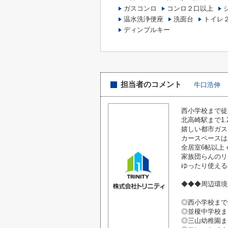
ガスコンロ
コンロ２口以上
温水洗浄便座
洗面台
トイレ
ディンプルキー
担当者のコメント
牛口浩伸
西小学校まで徒
北高崎駅まで1.
嬉しい都市ガス
カースペースは
全居室6帖以上
家族団らんのリ
ゆったり使える
◆◆◆周辺環境
◎西小学校まで5
◎並榎中学校まで
◎三山幼稚園まで