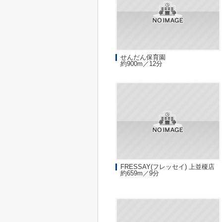
せんだん保育園
約900m／12分
FRESSAY(フレッセイ) 上並榎店
約659m／9分