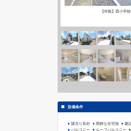
【外観】西小学校
設備条件
陽当り良好
閑静な住宅地
建
バルコニー
ルーフバルコニー