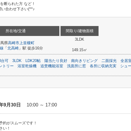
ンを断られた方 など！
合わせ下さい(^^♪
所在地/交通
間取り/建物面積
3LDK
群馬県
高崎市
上並榎町
線
「
北高崎
」駅 徒歩16分
149.15㎡
3台可
3LDK
LDK20帖
陽当たり良好
南向きリビング
二面採光
全居
ントリー
浴室乾燥機
追焚機能浴室
洗面所に窓
各所に収納充実
シュ
6年9月30日
10:00 ～ 17:00
予約がスムーズです！
さい！