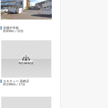
並榎中学校
約939m／12分
セキチュー 高崎店
約1346m／17分