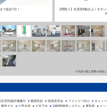
まで徒歩7分！
【間取り】全居室6帖以上＋モダンな
※写真や図と実際の現状と
設住宅性能評価書付
眺望良好
現地見学会
ファミリー向け
キャンペ
都市ガス
公営水道
公共下水
24時間換気システム
電気有
イン