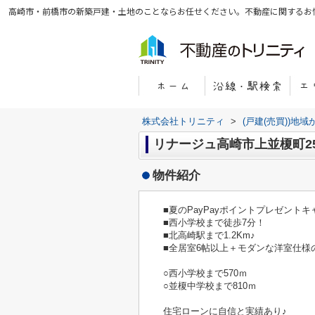
高崎市・前橋市の新築戸建・土地のことならお任せください。不動産に関するお
株式会社トリニティ
>
(戸建(売買))地
リナージュ高崎市上並榎町25
物件紹介
■夏のPayPayポイントプレゼント
■西小学校まで徒歩7分！
■北高崎駅まで1.2Km♪
■全居室6帖以上＋モダンな洋室仕様の
○西小学校まで570ｍ
○並榎中学校まで810ｍ
住宅ローンに自信と実績あり♪