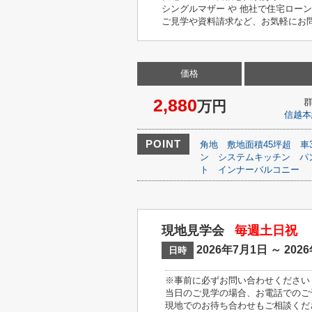
シングルマザー や 他社で住宅ロー
ご見学や資料請求など、お気軽にお問い
価格
2,880
万円
信越本
POINT
角地
敷地面積45坪超
車
ン
システムキッチン
パ
ト
インナーバルコニー
現地見学会
毎週土日祝
2026年7月1日 ～ 202
日時
※事前に必ずお問い合わせください
当日のご見学の場合、お電話でのご
現地でのお待ち合わせもご相談くだ