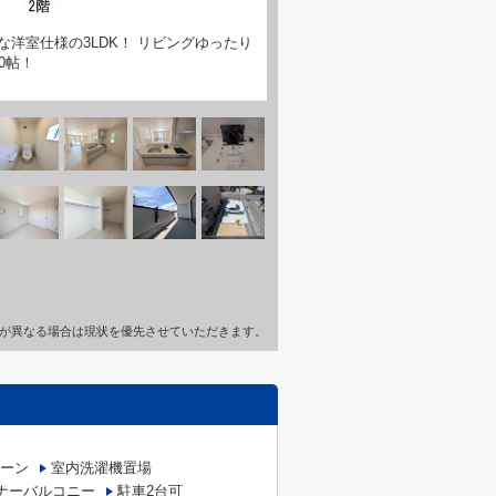
洋室仕様の3LDK！ リビングゆったり
20帖！
が異なる場合は現状を優先させていただきます。
ーン
室内洗濯機置場
ナーバルコニー
駐車2台可