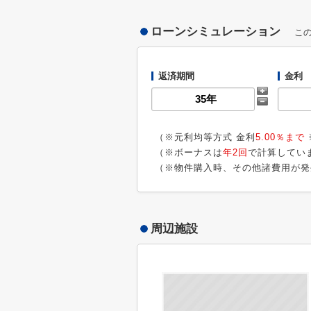
ローンシミュレーション
こ
返済期間
金利
（※元利均等方式 金利
5.00％まで
（※ボーナスは
年2回
で計算してい
（※物件購入時、その他諸費用が発
周辺施設