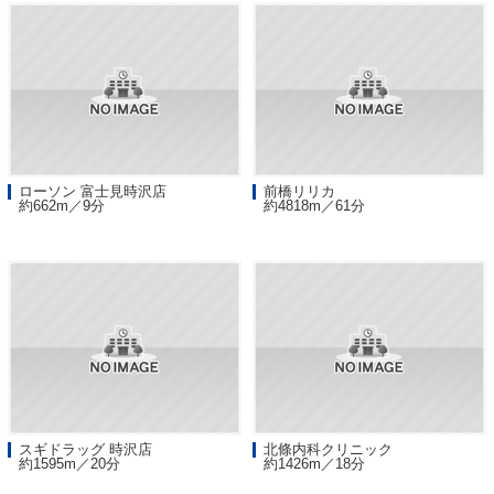
ローソン 富士見時沢店
前橋リリカ
約662m／9分
約4818m／61分
スギドラッグ 時沢店
北條内科クリニック
約1595m／20分
約1426m／18分