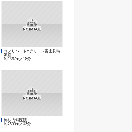
コメリハード&グリーン富士見時
沢店
約1367m／18分
梅枝内科医院
約2599m／33分