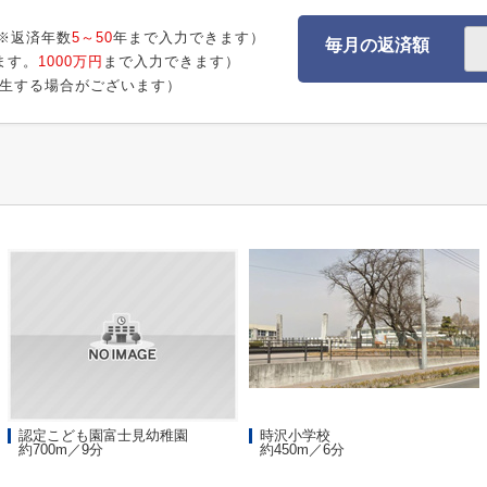
※返済年数
5～50
年まで入力できます）
毎月の返済額
ます。
1000万円
まで入力できます）
生する場合がございます）
認定こども園富士見幼稚園
時沢小学校
約700m／9分
約450m／6分