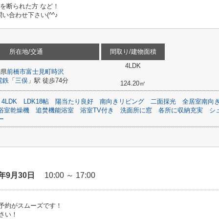
ンを断られた方 など！
合わせ下さい(^^♪
所在地/交通
間取り/建物面積
4LDK
馬県
前橋市
富士見町時沢
電鉄
「
三俣
」駅 徒歩74分
124.20㎡
4LDK
LDK18帖
陽当たり良好
南向きリビング
二面採光
全居室南向
浴室乾燥機
追焚機能浴室
浴室TV付き
洗面所に窓
各所に収納充実
シ
ー
6年9月30日
10:00 ～ 17:00
予約がスムーズです！
さい！