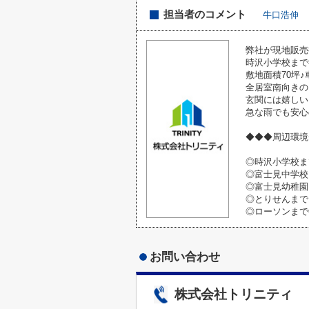
担当者のコメント
牛口浩伸
弊社が現地販売担
時沢小学校まで
敷地面積70坪
全居室南向きの
玄関には嬉しい
急な雨でも安心
◆◆◆周辺環境
◎時沢小学校まで
◎富士見中学校ま
◎富士見幼稚園
◎とりせんまで1
◎ローソンまで6
お問い合わせ
株式会社トリニティ