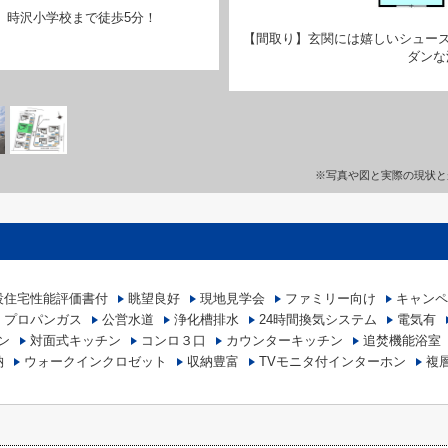
 時沢小学校まで徒歩5分！
【間取り】玄関には嬉しいシューズ
ダンな
※写真や図と実際の現状と
設住宅性能評価書付
眺望良好
現地見学会
ファミリー向け
キャンペ
プロパンガス
公営水道
浄化槽排水
24時間換気システム
電気有
ン
対面式キッチン
コンロ３口
カウンターキッチン
追焚機能浴室
納
ウォークインクロゼット
収納豊富
TVモニタ付インターホン
複