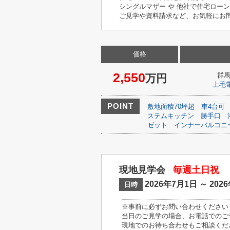
シングルマザー や 他社で住宅ロー
ご見学や資料請求など、お気軽にお問い
価格
2,550
群
万円
上毛
POINT
敷地面積70坪超
車4台可
ステムキッチン
勝手口
ゼット
インナーバルコニ
現地見学会
毎週土日祝
2026年7月1日 ～ 202
日時
※事前に必ずお問い合わせください
当日のご見学の場合、お電話でのご
現地でのお待ち合わせもご相談くだ