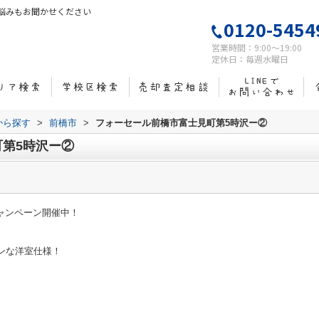
悩みもお聞かせください
0120-5454
営業時間：9:00～19:00
定休日：毎週水曜日
域から探す
>
前橋市
>
フォーセール前橋市富士見町第5時沢ー②
第5時沢ー②
キャンペーン開催中！
ダンな洋室仕様！