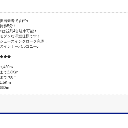
当業者です(^^♪
徒歩5分！
♪車は並列4台駐車可能！
モダンな洋室仕様です！
シューズインクローク完備！
のインナーバルコニー♪
◆◆◆
450ｍ
で2.8Kｍ
まで700ｍ
.5Kｍ
60ｍ