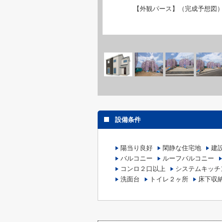
【外観パース】（完成予想図）
設備条件
陽当り良好
閑静な住宅地
建
バルコニー
ルーフバルコニー
コンロ２口以上
システムキッチ
洗面台
トイレ２ヶ所
床下収