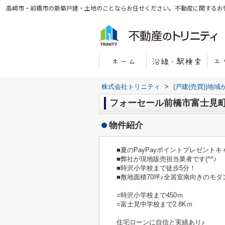
高崎市・前橋市の新築戸建・土地のことならお任せください。不動産に関するお
株式会社トリニティ
>
(戸建(売買))地
フォーセール前橋市富士見町
物件紹介
■夏のPayPayポイントプレゼント
■弊社が現地販売担当業者です(^^♪
■時沢小学校まで徒歩5分！
■敷地面積70坪♪全居室南向きのモ
○時沢小学校まで450ｍ
○富士見中学校まで2.8Kｍ
住宅ローンに自信と実績あり♪