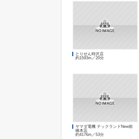
とりせん時沢店
約1593m／20分
ヤマダ電機 テックランドNew前
橋本店
約4176m／53分