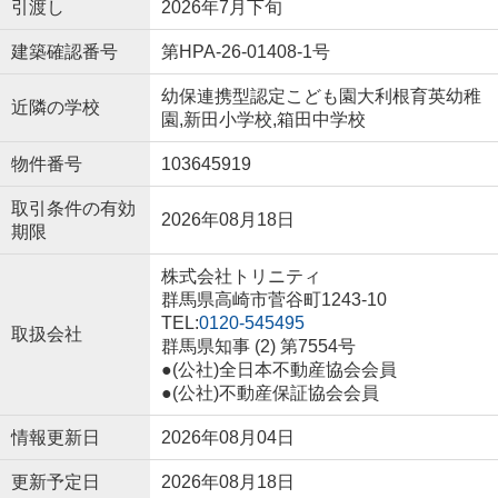
引渡し
2026年7月下旬
建築確認番号
第HPA-26-01408-1号
幼保連携型認定こども園大利根育英幼稚
近隣の学校
園,新田小学校,箱田中学校
物件番号
103645919
取引条件の有効
2026年08月18日
期限
株式会社トリニティ
群馬県高崎市菅谷町1243-10
TEL:
0120-545495
取扱会社
群馬県知事 (2) 第7554号
●(公社)全日本不動産協会会員
●(公社)不動産保証協会会員
情報更新日
2026年08月04日
更新予定日
2026年08月18日