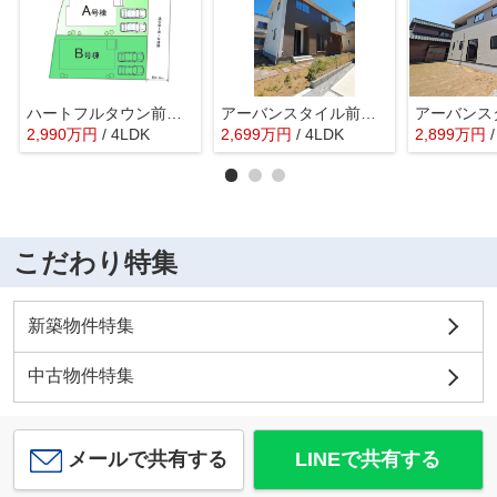
ハートフルタウン前橋市南町2丁目55ーB
アーバンスタイル前橋市北代田町1期ー①
2,990
万
円
/ 4LDK
2,699
万
円
/ 4LDK
2,899
万
円
こだわり特集
新築物件特集
中古物件特集
メールで共有する
LINEで共有する