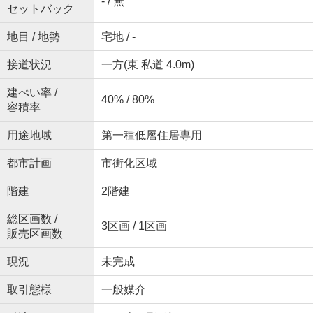
- / 無
セットバック
地目 / 地勢
宅地 / -
接道状況
一方(東 私道 4.0m)
建ぺい率 /
40% / 80%
容積率
用途地域
第一種低層住居専用
都市計画
市街化区域
階建
2階建
総区画数 /
3区画 / 1区画
販売区画数
現況
未完成
取引態様
一般媒介