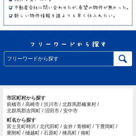
市区町村から探す
前橋市
/
高崎市
/
渋川市
/
北群馬郡榛東村
/
北群馬郡吉岡町
/
沼田市
/
安中市
町名から探す
富士見町時沢
/
北代田町
/
金井
/
青柳町
/
下豊岡町
/
乗附町
/
樋越町
/
石原町
/
棟高町
/
南町