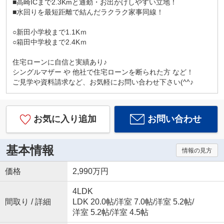
■高崎ICまで2.3Kmと通勤・お出かけしやすい立地！
■水回りを最短距離で結んだラクラク家事同線！
○新田小学校まで1.1Kｍ
○箱田中学校まで2.4Kｍ
住宅ローンに自信と実績あり♪
シングルマザー や 他社で住宅ローンを断られた方 など！
ご見学や資料請求など、お気軽にお問い合わせ下さい(^^♪
お気に入り追加
お問い合わせ
基本情報
情報の見方
価格
2,990万円
4LDK
間取り / 詳細
LDK 20.0帖
/
洋室 7.0帖
/
洋室 5.2帖
/
洋室 5.2帖
/
洋室 4.5帖