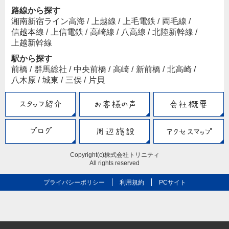
路線から探す
湘南新宿ライン高海
/
上越線
/
上毛電鉄
/
両毛線
/
信越本線
/
上信電鉄
/
高崎線
/
八高線
/
北陸新幹線
/
上越新幹線
駅から探す
前橋
/
群馬総社
/
中央前橋
/
高崎
/
新前橋
/
北高崎
/
八木原
/
城東
/
三俣
/
片貝
Copyright(c)株式会社トリニティ
All rights reserved
プライバシーポリシー
利用規約
PCサイト