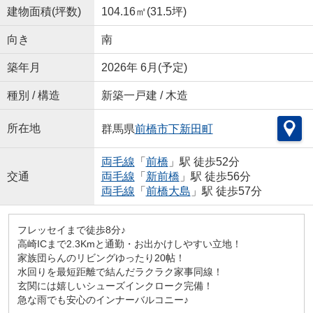
建物面積(坪数)
104.16㎡(31.5坪)
向き
南
築年月
2026年 6月(予定)
種別 / 構造
新築一戸建 / 木造
所在地
群馬県
前橋市
下新田町
両毛線
「
前橋
」駅 徒歩52分
交通
両毛線
「
新前橋
」駅 徒歩56分
両毛線
「
前橋大島
」駅 徒歩57分
フレッセイまで徒歩8分♪
高崎ICまで2.3Kmと通勤・お出かけしやすい立地！
家族団らんのリビングゆったり20帖！
水回りを最短距離で結んだラクラク家事同線！
玄関には嬉しいシューズインクローク完備！
急な雨でも安心のインナーバルコニー♪