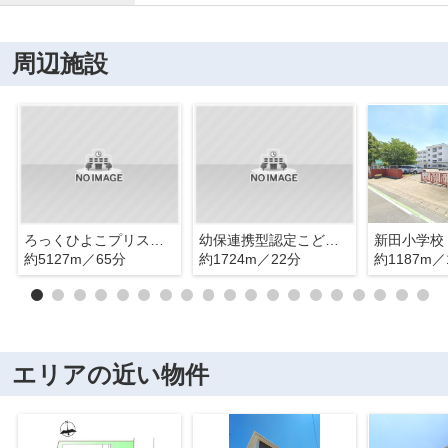
周辺施設
ろっくひよこプリスクール
幼保連携型認定こども園大利根育英幼稚園
新田小学校
約5127m／65分
約1724m／22分
約1187m／
エリアの近い物件