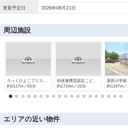
更新予定日
2026年08月21日
周辺施設
ろっくひよこプリスクール
幼保連携型認定こども園大利根育英幼稚園
新田小学校
約5127m／65分
約1724m／22分
約1187m／
エリアの近い物件