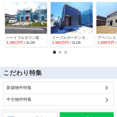
ハートフルタウン前橋市光が丘町27ーA
リーブルガーデン.S前橋市小相木町第6ー①
3,390
万
円
/ 4LDK
2,980
万
円
/ 3LDK
2,899
万
円
こだわり特集
新築物件特集
中古物件特集