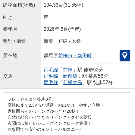
建物面積(坪数)
104.33㎡(31.55坪)
向き
南
築年月
2026年 6月(予定)
種別 / 構造
新築一戸建 / 木造
所在地
群馬県
前橋市
下新田町
両毛線
「
前橋
」駅 徒歩52分
交通
両毛線
「
新前橋
」駅 徒歩56分
両毛線
「
前橋大島
」駅 徒歩57分
フレッセイまで徒歩8分♪
高崎ICまで2.3Kmと通勤・お出かけしやすい立地！
家族団らんのリビングゆったり20帖！
自然に顔合わせできるリビングアクセス階段！
玄関には嬉しいシューズインクローク完備！
急な雨でも安心のインナーバルコニー♪