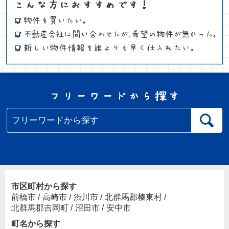
市区町村から探す
前橋市
/
高崎市
/
渋川市
/
北群馬郡榛東村
/
北群馬郡吉岡町
/
沼田市
/
安中市
町名から探す