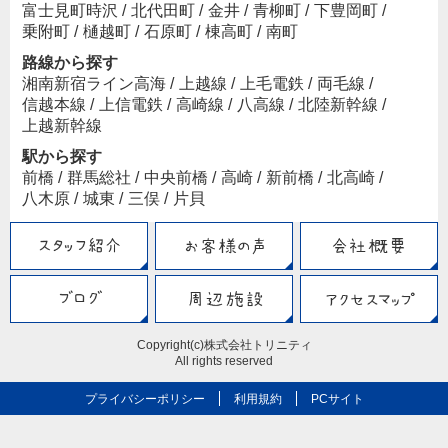
富士見町時沢
/
北代田町
/
金井
/
青柳町
/
下豊岡町
/
乗附町
/
樋越町
/
石原町
/
棟高町
/
南町
路線から探す
湘南新宿ライン高海
/
上越線
/
上毛電鉄
/
両毛線
/
信越本線
/
上信電鉄
/
高崎線
/
八高線
/
北陸新幹線
/
上越新幹線
駅から探す
前橋
/
群馬総社
/
中央前橋
/
高崎
/
新前橋
/
北高崎
/
八木原
/
城東
/
三俣
/
片貝
Copyright(c)株式会社トリニティ
All rights reserved
プライバシーポリシー
利用規約
PCサイト