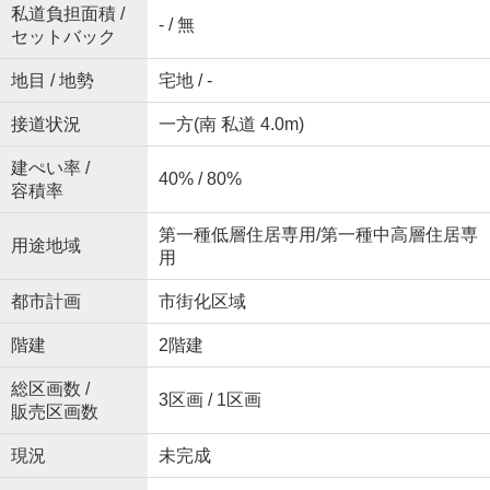
私道負担面積 /
- / 無
セットバック
地目 / 地勢
宅地 / -
接道状況
一方(南 私道 4.0m)
建ぺい率 /
40% / 80%
容積率
第一種低層住居専用/第一種中高層住居専
用途地域
用
都市計画
市街化区域
階建
2階建
総区画数 /
3区画 / 1区画
販売区画数
現況
未完成