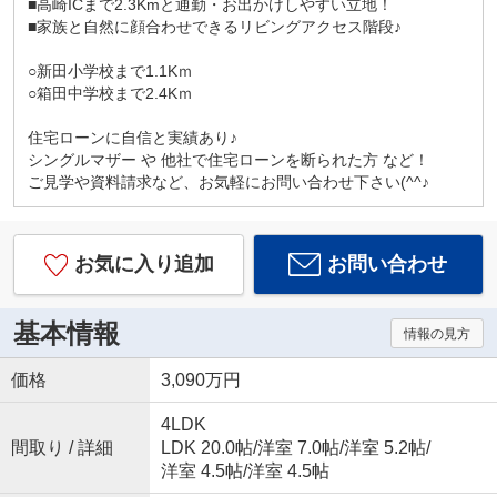
■高崎ICまで2.3Kmと通勤・お出かけしやすい立地！
■家族と自然に顔合わせできるリビングアクセス階段♪
○新田小学校まで1.1Kｍ
○箱田中学校まで2.4Kｍ
住宅ローンに自信と実績あり♪
シングルマザー や 他社で住宅ローンを断られた方 など！
ご見学や資料請求など、お気軽にお問い合わせ下さい(^^♪
お気に入り追加
お問い合わせ
基本情報
情報の見方
価格
3,090万円
4LDK
間取り / 詳細
LDK 20.0帖
/
洋室 7.0帖
/
洋室 5.2帖
/
洋室 4.5帖
/
洋室 4.5帖