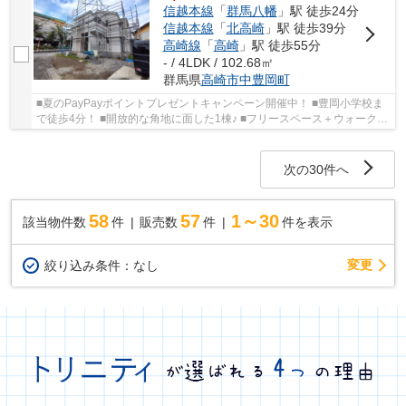
信越本線
「
群馬八幡
」駅 徒歩24分
信越本線
「
北高崎
」駅 徒歩39分
高崎線
「
高崎
」駅 徒歩55分
- / 4LDK / 102.68㎡
群馬県
高崎市
中豊岡町
■夏のPayPayポイントプレゼントキャンペーン開催中！ ■豊岡小学校ま
で徒歩4分！ ■開放的な角地に面した1棟♪ ■フリースペース＋ウォークイ
ンクローゼット付き！ ○豊岡小学校まで290ｍ ...
次の30件へ
58
57
1～30
該当物件数
件
販売数
件
件を表示
変更
絞り込み条件：
なし