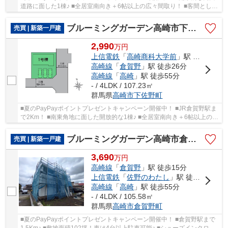
道路に面した1棟♪ ■全居室南向き＋6帖以上の広々間取り！ ■客間として
も便利なくつろぎ和室！ ○下里見小学校まで1....
ブルーミングガーデン高崎市下佐野町ー①
売買 | 新築一戸建
2,990
万
円
上信電鉄
「
高崎商科大学前
」駅 徒歩16分
高崎線
「
倉賀野
」駅 徒歩26分
高崎線
「
高崎
」駅 徒歩55分
- / 4LDK / 107.23㎡
群馬県
高崎市
下佐野町
■夏のPayPayポイントプレゼントキャンペーン開催中！ ■JR倉賀野駅ま
で2Km！ ■南東角地に面した開放的な1棟♪ ■全居室南向き＋6帖以上の
広々間取り！ ■便利な食器洗浄乾燥機付き！ ○佐...
ブルーミングガーデン高崎市倉賀野町405ーA
売買 | 新築一戸建
3,690
万
円
高崎線
「
倉賀野
」駅 徒歩15分
上信電鉄
「
佐野のわたし
」駅 徒歩29分
高崎線
「
高崎
」駅 徒歩55分
- / 4LDK / 105.58㎡
群馬県
高崎市
倉賀野町
■夏のPayPayポイントプレゼントキャンペーン開催中！ ■倉賀野駅まで
1.5Km♪ ■敷地面積102坪！車は4台以上駐車可能♪ ■シューズインクロー