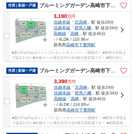
ブルーミングガーデン高崎市下豊岡町ー②
売買 | 新築一戸建
3,190
万
円
信越本線
「
北高崎
」駅 徒歩29分
信越本線
「
群馬八幡
」駅 徒歩34分
高崎線
「
高崎
」駅 徒歩45分
- / 4LDK / 110.96㎡
群馬県
高崎市
下豊岡町
■夏のPayPayポイントプレゼントキャンペーン開催中！ ■豊岡小学校ま
で徒歩11分♪ ■全棟オール電化住宅の全6棟分譲登場です！ ■間仕切り対
応で4LDK→5LDKに変更可能♪ ○豊岡小学校まで870...
ブルーミングガーデン高崎市下豊岡町ー①
売買 | 新築一戸建
3,390
万
円
信越本線
「
北高崎
」駅 徒歩29分
信越本線
「
群馬八幡
」駅 徒歩34分
高崎線
「
高崎
」駅 徒歩45分
- / 4LDK / 114.89㎡
群馬県
高崎市
下豊岡町
■夏のPayPayポイントプレゼントキャンペーン開催中！ ■豊岡小学校ま
で徒歩11分♪ ■全棟オール電化住宅の全6棟分譲登場です！ ■南西角地に
面した敷地！玄関上部は吹抜け仕様！ ○豊岡小...