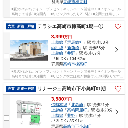
群馬県
高崎市
棟高町
■夏のPayPayポイントプレゼントキャンペーン開催中！ ■イオンモール
高崎まで徒歩10分圏内！ ■リビングゆったり21.5帖♪ ■玄関には嬉しいシ
ューズインクローク完備！ ○国府小学校まで1....
テラシエ高崎市棟高町1期ー①
売買 | 新築一戸建
3,399
万
円
上越線
「
群馬総社
」駅 徒歩58分
両毛線
「
新前橋
」駅 徒歩58分
上越線
「
井野
」駅 徒歩67分
- / 5LDK / 104.62㎡
群馬県
高崎市
棟高町
■夏のPayPayポイントプレゼントキャンペーン開催中！ ■イオンモール
高崎まで徒歩10分圏内！ ■リビング横には続き和室付5LDK間取りです♪
■玄関には嬉しいシューズインクローク完備！ ○...
リナージュ高崎市下小鳥町01期ー④
売買 | 新築一戸建
3,580
万
円
信越本線
「
北高崎
」駅 徒歩21分
上越線
「
高崎問屋町
」駅 徒歩29分
上越線
「
井野
」駅 徒歩34分
- / 3LDK / 85.91㎡
群馬県
高崎市
下小鳥町