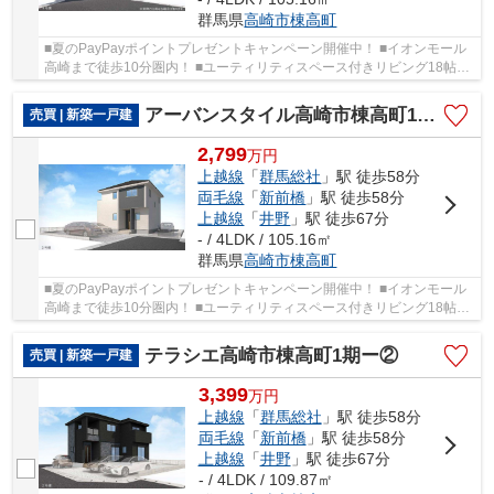
群馬県
高崎市
棟高町
■夏のPayPayポイントプレゼントキャンペーン開催中！ ■イオンモール
高崎まで徒歩10分圏内！ ■ユーティリティスペース付きリビング18帖！
■玄関には嬉しいシューズインクローク完備♪ ○...
アーバンスタイル高崎市棟高町1期ー③
売買 | 新築一戸建
2,799
万
円
上越線
「
群馬総社
」駅 徒歩58分
両毛線
「
新前橋
」駅 徒歩58分
上越線
「
井野
」駅 徒歩67分
- / 4LDK / 105.16㎡
群馬県
高崎市
棟高町
■夏のPayPayポイントプレゼントキャンペーン開催中！ ■イオンモール
高崎まで徒歩10分圏内！ ■ユーティリティスペース付きリビング18帖！
■玄関には嬉しいシューズインクローク完備♪ ○...
テラシエ高崎市棟高町1期ー②
売買 | 新築一戸建
3,399
万
円
上越線
「
群馬総社
」駅 徒歩58分
両毛線
「
新前橋
」駅 徒歩58分
上越線
「
井野
」駅 徒歩67分
- / 4LDK / 109.87㎡