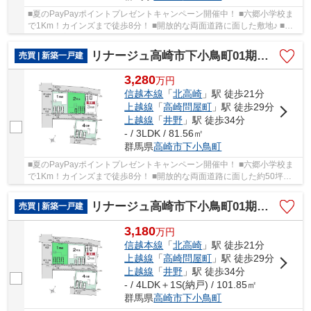
■夏のPayPayポイントプレゼントキャンペーン開催中！ ■六郷小学校ま
で1Km！カインズまで徒歩8分！ ■開放的な両面道路に面した敷地♪ ■モ
ダンな洋室仕様の「平屋」住宅登場です！ ○六郷...
リナージュ高崎市下小鳥町01期ー②
売買 | 新築一戸建
3,280
万
円
信越本線
「
北高崎
」駅 徒歩21分
上越線
「
高崎問屋町
」駅 徒歩29分
上越線
「
井野
」駅 徒歩34分
- / 3LDK / 81.56㎡
群馬県
高崎市
下小鳥町
■夏のPayPayポイントプレゼントキャンペーン開催中！ ■六郷小学校ま
で1Km！カインズまで徒歩8分！ ■開放的な両面道路に面した約50坪敷
地♪ ■人気の「平屋」住宅登場です！ ○六郷小学校...
リナージュ高崎市下小鳥町01期ー①
売買 | 新築一戸建
3,180
万
円
信越本線
「
北高崎
」駅 徒歩21分
上越線
「
高崎問屋町
」駅 徒歩29分
上越線
「
井野
」駅 徒歩34分
- / 4LDK＋1S(納戸) / 101.85㎡
群馬県
高崎市
下小鳥町