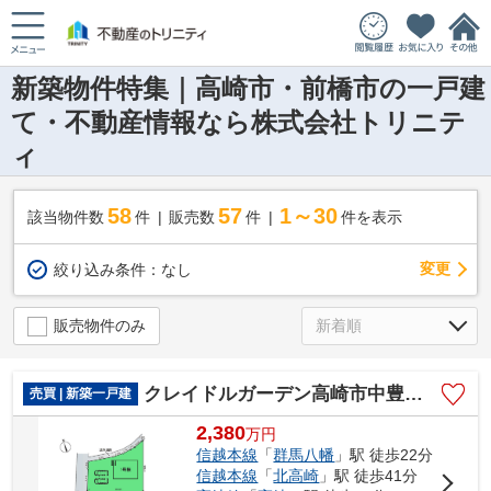
新築物件特集｜高崎市・前橋市の一戸建
て・不動産情報なら株式会社トリニテ
ィ
58
57
1～30
該当物件数
件
販売数
件
件を表示
変更
絞り込み条件：
なし
販売物件のみ
クレイドルガーデン高崎市中豊岡町第3ー①
売買 | 新築一戸建
2,380
万
円
信越本線
「
群馬八幡
」駅 徒歩22分
信越本線
「
北高崎
」駅 徒歩41分