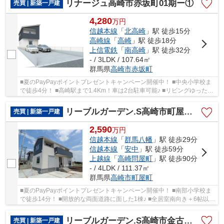
リナージュ高崎市赤坂町01期ー①
売買 | 新築一戸建
4,280
万
円
信越本線
「
北高崎
」駅 徒歩15分
高崎線
「
高崎
」駅 徒歩18分
上信電鉄
「
南高崎
」駅 徒歩32分
- / 3LDK / 107.64㎡
群馬県
高崎市
赤坂町
■夏のPayPayポイントプレゼントキャンペーン開催中！ ■中央小学校ま
で徒歩4分！ ■高崎駅まで1.4Km！車は2台駐車可能♪ ■リビングゆったり
20帖！全居室6帖以上の3LDK住宅！ ○中央小学校...
リーブルガーデン.S高崎市町屋町第3ー①
売買 | 新築一戸建
2,590
万
円
信越本線
「
群馬八幡
」駅 徒歩29分
信越本線
「
安中
」駅 徒歩59分
上越線
「
高崎問屋町
」駅 徒歩90分
- / 4LDK / 111.37㎡
群馬県
高崎市
町屋町
■夏のPayPayポイントプレゼントキャンペーン開催中！ ■南部小学校ま
で徒歩14分！ ■開放的な両面道路に面した1棟♪ ■全居室南向き＋6帖以上
ののびのび間取り！ ○南部小学校まで1Kｍ ○八...
リーブルガーデン.S高崎市金古町第11ー①
売買 | 新築一戸建