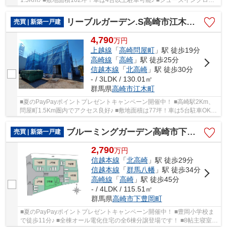
クやパントリーなど収納充実！ ○倉賀野小学校ま...
リーブルガーデン.S高崎市江木町第12ー①
売買 | 新築一戸建
4,790
万
円
上越線
「
高崎問屋町
」駅 徒歩19分
高崎線
「
高崎
」駅 徒歩25分
信越本線
「
北高崎
」駅 徒歩30分
- / 3LDK / 130.01㎡
群馬県
高崎市
江木町
■夏のPayPayポイントプレゼントキャンペーン開催中！ ■高崎駅2Km、
問屋町1.5Km圏内でアクセス良好♪ ■敷地面積は77坪！車は5台駐車OK！
■間仕切り対応で3LDK→4LDKに変更可♪ ○塚沢小学...
ブルーミングガーデン高崎市下豊岡町ー⑤
売買 | 新築一戸建
2,790
万
円
信越本線
「
北高崎
」駅 徒歩29分
信越本線
「
群馬八幡
」駅 徒歩34分
高崎線
「
高崎
」駅 徒歩45分
- / 4LDK / 115.51㎡
群馬県
高崎市
下豊岡町
■夏のPayPayポイントプレゼントキャンペーン開催中！ ■豊岡小学校ま
で徒歩11分♪ ■全棟オール電化住宅の全6棟分譲登場です！ ■8帖主寝室は