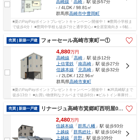
高崎線
「
高崎
」駅 徒歩57分
- / 4LDK / 98.81㎡
群馬県
高崎市
中豊岡町
■夏のPayPayポイントプレゼントキャンペーン開催中！ ■豊岡小学校ま
で徒歩4分！ ■豊岡中学校も徒歩7分と通学安心♪ ■全居室南向き＋6帖以
上の広々間取り！ ○豊岡小学校まで300ｍ ○豊岡...
フォーセール高崎市東町ー①
売買 | 新築一戸建
4,880
万
円
高崎線
「
高崎
」駅 徒歩12分
上信電鉄
「
南高崎
」駅 徒歩27分
信越本線
「
北高崎
」駅 徒歩32分
- / 2LDK / 122.96㎡
群馬県
高崎市
東町
■夏のPayPayポイントプレゼントキャンペーン開催中！ ■JR高崎駅まで
徒歩13分！ ■お買い物便利なクルベまで徒歩8分♪ ■ビルトイン車庫付き3
階建て住宅！ ○城東小学校まで480ｍ ○高松中...
リナージュ高崎市箕郷町西明屋01期ー①
売買 | 新築一戸建
2,480
万
円
信越本線
「
群馬八幡
」駅 徒歩93分
上越線
「
群馬総社
」駅 徒歩104分
上越線
「
井野
」駅 徒歩109分