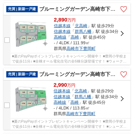
ウォークインクローゼット完備♪ ○豊岡小学校...
ブルーミングガーデン高崎市下豊岡町ー④
売買 | 新築一戸建
2,890
万
円
信越本線
「
北高崎
」駅 徒歩29分
信越本線
「
群馬八幡
」駅 徒歩34分
高崎線
「
高崎
」駅 徒歩45分
- / 4LDK / 111.99㎡
群馬県
高崎市
下豊岡町
■夏のPayPayポイントプレゼントキャンペーン開催中！ ■豊岡小学校ま
で徒歩11分♪ ■全棟オール電化住宅の全6棟分譲登場です！ ■ウォークイ
ンクローゼット2ヵ所完備で収納充実♪ ○豊岡小...
ブルーミングガーデン高崎市下豊岡町ー③
売買 | 新築一戸建
2,990
万
円
信越本線
「
北高崎
」駅 徒歩29分
信越本線
「
群馬八幡
」駅 徒歩34分
高崎線
「
高崎
」駅 徒歩45分
- / 4LDK / 113.85㎡
群馬県
高崎市
下豊岡町
■夏のPayPayポイントプレゼントキャンペーン開催中！ ■豊岡小学校ま
で徒歩11分♪ ■全棟オール電化住宅の全6棟分譲登場です！ ■シューズイ
ンクロークやパントリー、リネン収納完備♪ ○豊...