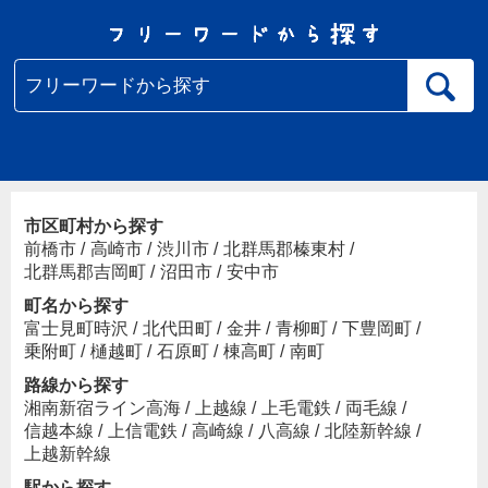
市区町村から探す
前橋市
/
高崎市
/
渋川市
/
北群馬郡榛東村
/
北群馬郡吉岡町
/
沼田市
/
安中市
町名から探す
富士見町時沢
/
北代田町
/
金井
/
青柳町
/
下豊岡町
/
乗附町
/
樋越町
/
石原町
/
棟高町
/
南町
路線から探す
湘南新宿ライン高海
/
上越線
/
上毛電鉄
/
両毛線
/
信越本線
/
上信電鉄
/
高崎線
/
八高線
/
北陸新幹線
/
上越新幹線
駅から探す