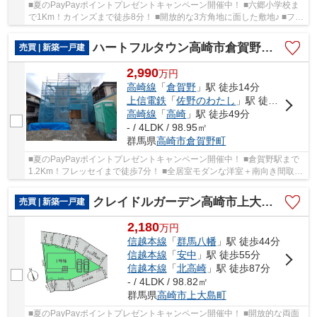
■夏のPayPayポイントプレゼントキャンペーン開催中！ ■六郷小学校ま
で1Km！カインズまで徒歩8分！ ■開放的な3方角地に面した敷地♪ ■フリ
ースペース付きの4LDK住宅です！ ○六郷小学校...
ハートフルタウン高崎市倉賀野町400ーA
売買 | 新築一戸建
2,990
万
円
高崎線
「
倉賀野
」駅 徒歩14分
上信電鉄
「
佐野のわたし
」駅 徒歩28分
高崎線
「
高崎
」駅 徒歩49分
- / 4LDK / 98.95㎡
群馬県
高崎市
倉賀野町
■夏のPayPayポイントプレゼントキャンペーン開催中！ ■倉賀野駅まで
1.2Km！フレッセイまで徒歩7分！ ■全居室モダンな洋室＋南向き間取！
■水回りを最短距離で結んだラクラク家事同線！...
クレイドルガーデン高崎市上大島町第3ー①
売買 | 新築一戸建
2,180
万
円
信越本線
「
群馬八幡
」駅 徒歩44分
信越本線
「
安中
」駅 徒歩55分
信越本線
「
北高崎
」駅 徒歩87分
- / 4LDK / 98.82㎡
群馬県
高崎市
上大島町
■夏のPayPayポイントプレゼントキャンペーン開催中！ ■開放的な両面