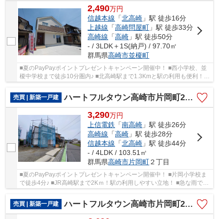
2,490
万
円
信越本線
「
北高崎
」駅 徒歩16分
上越線
「
高崎問屋町
」駅 徒歩33分
高崎線
「
高崎
」駅 徒歩50分
- / 3LDK＋1S(納戸) / 97.70㎡
群馬県
高崎市
並榎町
■夏のPayPayポイントプレゼントキャンペーン開催中！ ■西小学校、並
榎中学校まで徒歩10分圏内♪ ■北高崎駅まで1.3Kmと駅の利用も便利！ ■
フリースペース付き3LDK住宅です！ ○西小学校...
ハートフルタウン高崎市片岡町2丁目31ーC
売買 | 新築一戸建
3,290
万
円
上信電鉄
「
南高崎
」駅 徒歩26分
高崎線
「
高崎
」駅 徒歩28分
信越本線
「
北高崎
」駅 徒歩44分
- / 4LDK / 103.51㎡
群馬県
高崎市
片岡町
２丁目
■夏のPayPayポイントプレゼントキャンペーン開催中！ ■片岡小学校ま
で徒歩4分♪ ■JR高崎駅まで2Kｍ！駅の利用しやすい立地！ ■急な雨でも
安心のインナーバルコニー♪ ○片岡小学校まで35...
ハートフルタウン高崎市片岡町2丁目31ーB
売買 | 新築一戸建