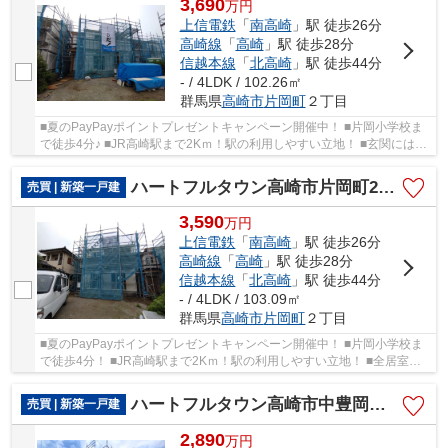
3,690
万
円
上信電鉄
「
南高崎
」駅 徒歩26分
高崎線
「
高崎
」駅 徒歩28分
信越本線
「
北高崎
」駅 徒歩44分
- / 4LDK / 102.26㎡
群馬県
高崎市
片岡町
２丁目
■夏のPayPayポイントプレゼントキャンペーン開催中！ ■片岡小学校ま
で徒歩4分♪ ■JR高崎駅まで2Kｍ！駅の利用しやすい立地！ ■玄関には嬉
しいシューズインクローク完備！ ○片岡小学校...
ハートフルタウン高崎市片岡町2丁目31ーA
売買 | 新築一戸建
3,590
万
円
上信電鉄
「
南高崎
」駅 徒歩26分
高崎線
「
高崎
」駅 徒歩28分
信越本線
「
北高崎
」駅 徒歩44分
- / 4LDK / 103.09㎡
群馬県
高崎市
片岡町
２丁目
■夏のPayPayポイントプレゼントキャンペーン開催中！ ■片岡小学校ま
で徒歩4分！ ■JR高崎駅まで2Kｍ！駅の利用しやすい立地！ ■全居室洋
室仕様＋南向きのモダンな間取り！ ○片岡小学校...
ハートフルタウン高崎市中豊岡町63ー①
売買 | 新築一戸建
2,890
万
円