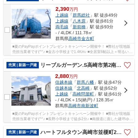
2,390
万
円
上越線
「
群馬総社
」駅 徒歩49分
上越線
「
八木原
」駅 徒歩81分
両毛線
「
新前橋
」駅 徒歩93分
- / 4LDK / 111.78㎡
群馬県
高崎市
金古町
■夏のPayPayポイントプレゼントキャンペーン開催中！ ■弊社が現地販
売担当業者です(^^♪ ■金古小学校まで1.4Km♪ ■全居室6帖以上＋明るい南
向き！ ■Wウォークインクローゼット付！ ○金...
リーブルガーデン.S高崎市第2南新波町ー①
売買 | 新築一戸建
2,880
万
円
信越本線
「
群馬八幡
」駅 徒歩47分
信越本線
「
北高崎
」駅 徒歩52分
上越線
「
高崎問屋町
」駅 徒歩61分
- / 4LDK＋1S(納戸) / 128.35㎡
群馬県
高崎市
南新波町
■夏のPayPayポイントプレゼントキャンペーン開催中！ ■弊社が現地販
売担当業者です(^^♪ ■長野小学校まで徒歩2分♪ ■南接道に面した建坪ゆと
りの38坪！ ■WIC＋フリースペース付き！ ○長...
ハートフルタウン高崎市並榎町28ー①
売買 | 新築一戸建