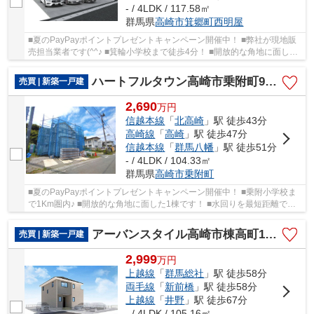
- / 4LDK / 117.58㎡
群馬県
高崎市
箕郷町西明屋
■夏のPayPayポイントプレゼントキャンペーン開催中！ ■弊社が現地販
売担当業者です(^^♪ ■箕輪小学校まで徒歩4分！ ■開放的な角地に面した
敷地は並列3台駐車可能！ ○箕輪小学校まで280...
ハートフルタウン高崎市乗附町90ーA
売買 | 新築一戸建
2,690
万
円
信越本線
「
北高崎
」駅 徒歩43分
高崎線
「
高崎
」駅 徒歩47分
信越本線
「
群馬八幡
」駅 徒歩51分
- / 4LDK / 104.33㎡
群馬県
高崎市
乗附町
■夏のPayPayポイントプレゼントキャンペーン開催中！ ■乗附小学校ま
で1Km圏内♪ ■開放的な角地に面した1棟です！ ■水回りを最短距離で結
んだラクラク家事同線！ ○乗附小学校まで930ｍ ...
アーバンスタイル高崎市棟高町1期ー④
売買 | 新築一戸建
2,999
万
円
上越線
「
群馬総社
」駅 徒歩58分
両毛線
「
新前橋
」駅 徒歩58分
上越線
「
井野
」駅 徒歩67分
- / 4LDK / 105.16㎡