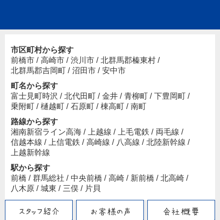
市区町村から探す
前橋市
/
高崎市
/
渋川市
/
北群馬郡榛東村
/
北群馬郡吉岡町
/
沼田市
/
安中市
町名から探す
富士見町時沢
/
北代田町
/
金井
/
青柳町
/
下豊岡町
/
乗附町
/
樋越町
/
石原町
/
棟高町
/
南町
路線から探す
湘南新宿ライン高海
/
上越線
/
上毛電鉄
/
両毛線
/
信越本線
/
上信電鉄
/
高崎線
/
八高線
/
北陸新幹線
/
上越新幹線
駅から探す
前橋
/
群馬総社
/
中央前橋
/
高崎
/
新前橋
/
北高崎
/
八木原
/
城東
/
三俣
/
片貝