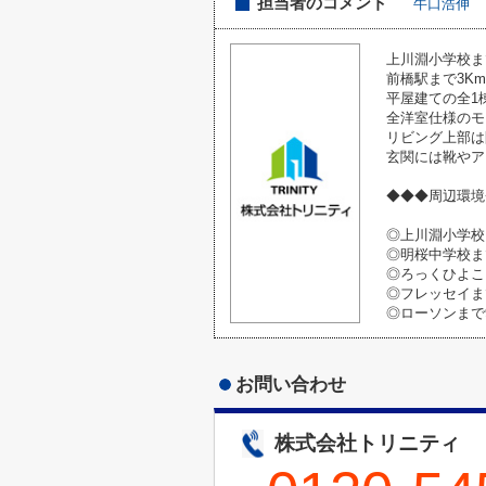
担当者のコメント
牛口浩伸
上川淵小学校ま
前橋駅まで3K
平屋建ての全1
全洋室仕様のモダ
リビング上部は
玄関には靴やア
◆◆◆周辺環境
◎上川淵小学校
◎明桜中学校まで
◎ろっくひよこ
◎フレッセイまで
◎ローソンまで9
お問い合わせ
株式会社トリニティ