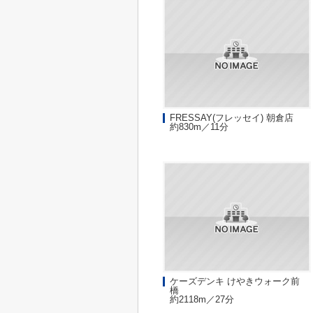
FRESSAY(フレッセイ) 朝倉店
約830m／11分
ケーズデンキ けやきウォーク前
橋
約2118m／27分