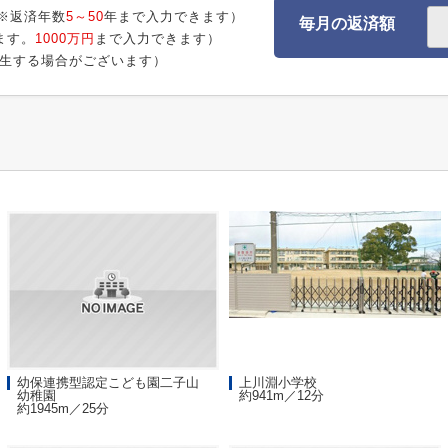
※返済年数
5～50
年まで入力できます）
毎月の返済額
ます。
1000万円
まで入力できます）
生する場合がございます）
幼保連携型認定こども園二子山
上川淵小学校
幼稚園
約941m／12分
約1945m／25分