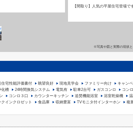
【間取り】人気の平屋住宅登場で
※写真や図と実際の現状と
設住宅性能評価書付
眺望良好
現地見学会
ファミリー向け
キャンペ
浄化槽
24時間換気システム
電気有
駐車2台可
ガスコンロ
コン
ン
コンロ３口
カウンターキッチン
追焚機能浴室
浴室乾燥機
温
ークインクロゼット
食品庫
収納豊富
TVモニタ付インターホン
複