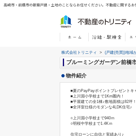
高崎市・前橋市の新築戸建・土地のことならお任せください。不動産に関するお
株式会社トリニティ
>
(戸建(売買))地
ブルーミングガーデン前橋
物件紹介
■夏のPayPayポイントプレゼント
■上川淵小学校まで1Km圏内！
■平屋建ての全1棟♪敷地面積は82坪
■全洋室仕様のモダンな4LDK住宅♪
○上川淵小学校まで940ｍ
○明桜中学校まで1.4Kｍ
住宅ローンに自信と実績あり♪