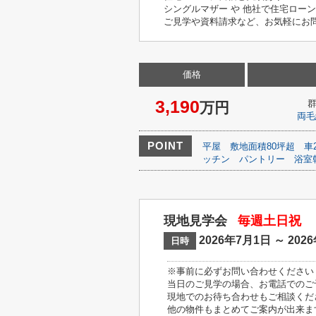
シングルマザー や 他社で住宅ロー
ご見学や資料請求など、お気軽にお問い
価格
3,190
万円
両毛
POINT
平屋
敷地面積80坪超
車
ッチン
パントリー
浴室
現地見学会
毎週土日祝
2026年7月1日 ～ 202
日時
※事前に必ずお問い合わせください
当日のご見学の場合、お電話でのご
現地でのお待ち合わせもご相談くだ
他の物件もまとめてご案内が出来ま