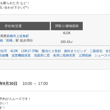
ンを断られた方 など！
合わせ下さい(^^♪
所在地/交通
間取り/建物面積
4LDK
群馬県
前橋市
上佐鳥町
線
「
前橋
」駅 徒歩38分
100.43㎡
2台可
4LDK
LDK17.37帖
陽当たり良好
南向きリビング
二面採光
全
乾燥機
追焚機能浴室
洗面所に窓
各所に収納充実
土間収納
シューズ
6年9月30日
10:00 ～ 17:00
予約がスムーズです！
さい！
す！