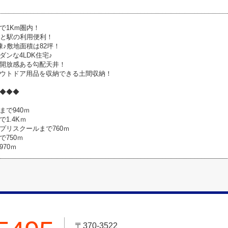
で1Km圏内！
mと駅の利用便利！
棟♪敷地面積は82坪！
ンな4LDK住宅♪
開放感ある勾配天井！
ウトドア用品を収納できる土間収納！
◆◆◆
まで940ｍ
1.4Kｍ
プリスクールまで760ｍ
750ｍ
70ｍ
〒370-3522