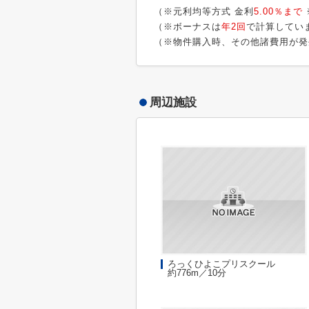
（※元利均等方式 金利
5.00％まで
（※ボーナスは
年2回
で計算してい
（※物件購入時、その他諸費用が発
周辺施設
ろっくひよこプリスクール
約776m／10分