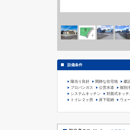
設備条件
陽当り良好
閑静な住宅地
建
プロパンガス
公営水道
個別
システムキッチン
対面式キッチ
トイレ２ヶ所
床下収納
ウォ