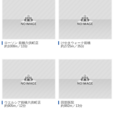
ローソン 前橋六供町店
けやきウォーク前橋
約1008m／13分
約2725m／35分
ウエルシア前橋六供町店
田部医院
約905m／12分
約982m／13分