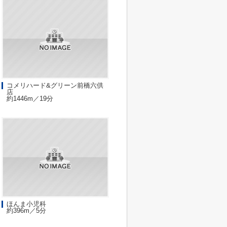
コメリハード&グリーン前橋六供
店
約1446m／19分
ほんま小児科
約396m／5分