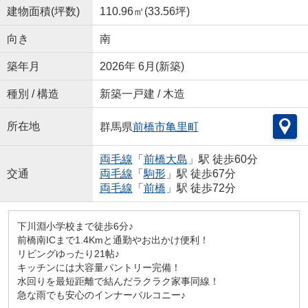
建物面積(坪数)
110.96㎡(33.56坪)
向き
南
築年月
2026年 6月(新築)
種別 / 構造
新築一戸建 / 木造
所在地
群馬県
前橋市
亀里町
両毛線
「
前橋大島
」駅 徒歩60分
交通
両毛線
「
駒形
」駅 徒歩67分
両毛線
「
前橋
」駅 徒歩72分
下川淵小学校まで徒歩6分♪
前橋南ICまで1.4Kmと通勤やお出かけ便利！
リビングゆったり21帖♪
キッチンには大容量パントリー完備！
水回りを最短距離で結んだラクラク家事同線！
急な雨でも安心のインナーバルコニー♪