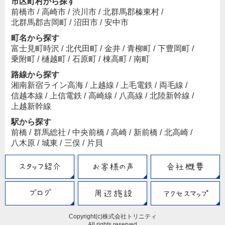
市区町村から探す
前橋市
/
高崎市
/
渋川市
/
北群馬郡榛東村
/
北群馬郡吉岡町
/
沼田市
/
安中市
町名から探す
富士見町時沢
/
北代田町
/
金井
/
青柳町
/
下豊岡町
/
乗附町
/
樋越町
/
石原町
/
棟高町
/
南町
路線から探す
湘南新宿ライン高海
/
上越線
/
上毛電鉄
/
両毛線
/
信越本線
/
上信電鉄
/
高崎線
/
八高線
/
北陸新幹線
/
上越新幹線
駅から探す
前橋
/
群馬総社
/
中央前橋
/
高崎
/
新前橋
/
北高崎
/
八木原
/
城東
/
三俣
/
片貝
Copyright(c)株式会社トリニティ
All rights reserved