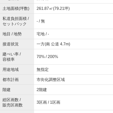
土地面積(坪数)
261.87㎡(79.21坪)
私道負担面積 /
- / 無
セットバック
地目 / 地勢
宅地 / -
接道状況
一方(南 公道 4.7m)
建ぺい率 /
70% / 200%
容積率
用途地域
無指定
都市計画
市街化調整区域
階建
2階建
総区画数 /
3区画 / 1区画
販売区画数