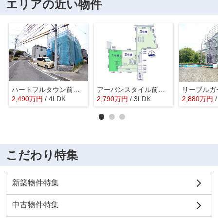
エリアの近い物件
ハートフルタウン前橋市青柳町43ーA
アーバンスタイル前橋市下新田町1期ー①
2,490
万
円
/ 4LDK
2,790
万
円
/ 3LDK
2,880
万
円
こだわり特集
新築物件特集
中古物件特集