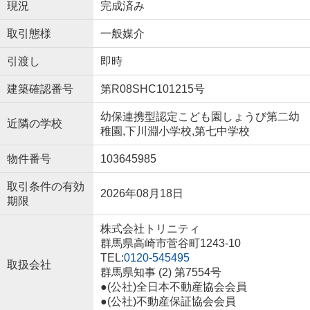
現況
完成済み
取引態様
一般媒介
引渡し
即時
建築確認番号
第R08SHC101215号
幼保連携型認定こども園しょうび第二幼
近隣の学校
稚園,下川淵小学校,第七中学校
物件番号
103645985
取引条件の有効
2026年08月18日
期限
株式会社トリニティ
群馬県高崎市菅谷町1243-10
TEL:
0120-545495
取扱会社
群馬県知事 (2) 第7554号
●(公社)全日本不動産協会会員
●(公社)不動産保証協会会員